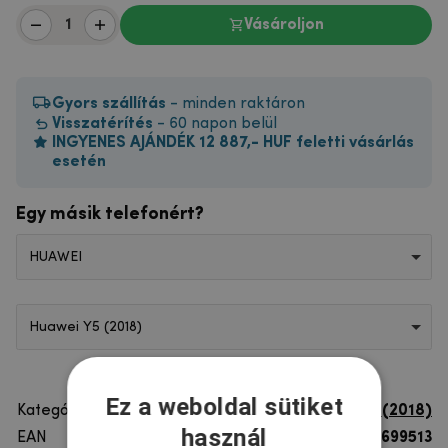
Vásároljon
Gyors szállítás
- minden raktáron
Visszatérítés
- 60 napon belül
INGYENES AJÁNDÉK 12 887,- HUF feletti vásárlás
esetén
Egy másik telefonért?
HUAWEI
Huawei Y5 (2018)
Ez a weboldal sütiket
Kategória
Huawei Y5 (2018)
használ
EAN
8596579699513