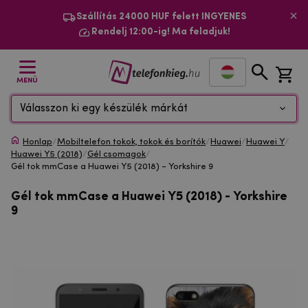
Szállítás 24000 HUF felett INGYENES
Rendelj 12:00-ig! Ma feladjuk!
MENÜ
Válasszon ki egy készülék márkát
Honlap
/
Mobiltelefon tokok, tokok és borítók
/
Huawei
/
Huawei Y
/
Huawei Y5 (2018)
/
Gél csomagok
/
Gél tok mmCase a Huawei Y5 (2018) - Yorkshire 9
Gél tok mmCase a Huawei Y5 (2018) - Yorkshire
9