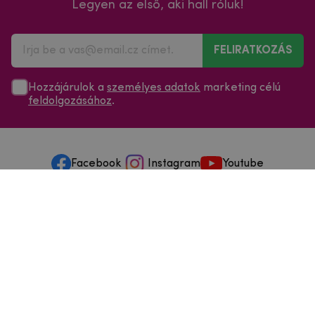
Legyen az első, aki hall róluk!
FELIRATKOZÁS
Hozzájárulok a
személyes adatok
marketing célú
feldolgozásához
.
Facebook
Instagram
Youtube
Minden a vásárlásról
Szolgáltatások és szervizelés
Szerzői jog © 2025
mpouzdra.hu