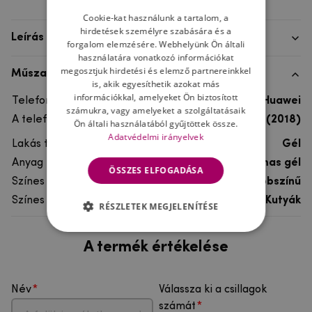
Cookie-kat használunk a tartalom, a
hirdetések személyre szabására és a
Leírás
forgalom elemzésére. Webhelyünk Ön általi
használatára vonatkozó információkat
megosztjuk hirdetési és elemző partnereinkkel
Műszaki adatok
is, akik egyesíthetik azokat más
információkkal, amelyeket Ön biztosított
Telefon márka
Huawei
számukra, vagy amelyeket a szolgáltatásaik
A telefonmodellhez
Huawei Y5 (2018)
Ön általi használatából gyűjtöttek össze.
Adatvédelmi irányelvek
Lakás típusa
Gél
Anyag
rugalmas gél
ÖSSZES ELFOGADÁSA
Színes
többszínű
Színes motívum
Kutyák
RÉSZLETEK MEGJELENÍTÉSE
A termék értékelése
Név
Válassza ki a csillagok
számát