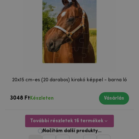
20x15 cm-es (20 darabos) kirakó képpel - barna ló
3048 Ft
Készleten
Vásárlás
További részletek 16 termékek
Načítám další produkty...