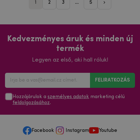
1
2
3
...
5
pager_followi
Kedvezményes áruk és minden új
termék
Legyen az első, aki hall róluk!
FELIRATKOZÁS
Hozzájárulok a
személyes adatok
marketing célú
feldolgozásához
.
Facebook
Instagram
Youtube