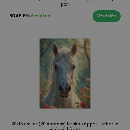
póni
3048 Ft
Készleten
Vásárlás
20x15 cm-es (20 darabos) kirakó képpel - fehér ló
virágok között