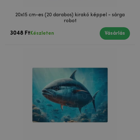
20x15 cm-es (20 darabos) kirakó képpel - sárga
robot
3048 Ft
Készleten
Vásárlás