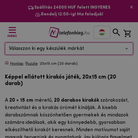
Szállítás 24000 HUF felett INGYENES
Rendelj 12:00-ig! Ma feladjuk!
MENÜ
Válasszon ki egy készülék márkát
Honlap
/
Puzzle
/
20x15 cm (20 darab)
Képpel ellátott kirakós játék, 20x15 cm (20
darab)
A
20 × 15 cm
méretű,
20 darabos kirakók
szórakozást,
kreativitást és a kirakás örömét kínálják. A kisebb
darabszámnak köszönhetően gyermekek és mindazok
számára ideálisak, akik egy könnyedebb, gyorsabban
elkészíthető kirakót keresnek. Minden motívumot saját
magunk tervezünk és nyomtatunk, így különös figyelmet