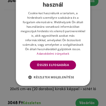
3048 Ft
Készleten
Vásárlás
használ
Cookie-kat használunk a tartalom, a
hirdetések személyre szabására és a
forgalom elemzésére. Webhelyünk Ön általi
használatára vonatkozó információkat
megosztjuk hirdetési és elemző partnereinkkel
is, akik egyesíthetik azokat más
információkkal, amelyeket Ön biztosított
számukra, vagy amelyeket a szolgáltatásaik
Ön általi használatából gyűjtöttek össze.
Adatvédelmi irányelvek
ÖSSZES ELFOGADÁSA
RÉSZLETEK MEGJELENÍTÉSE
20x15 cm-es (20 darabos) kirakó képpel - sötét ló
3048 Ft
Készleten
Vásárlás