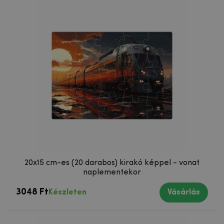
20x15 cm-es (20 darabos) kirakó képpel - vonat
naplementekor
3048 Ft
Készleten
Vásárlás