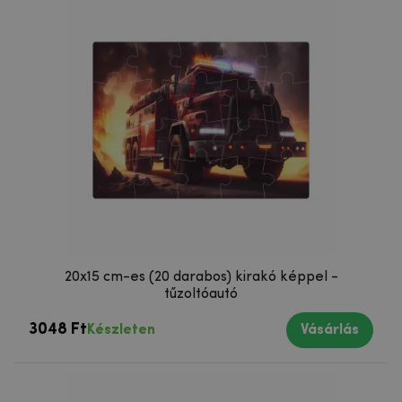
20x15 cm-es (20 darabos) kirakó képpel -
tűzoltóautó
3048 Ft
Készleten
Vásárlás