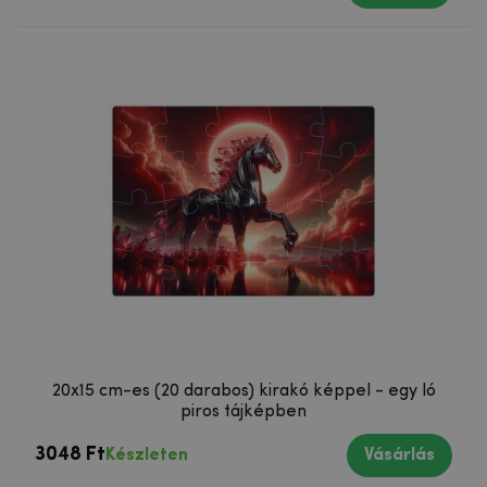
20x15 cm-es (20 darabos) kirakó képpel - egy ló
piros tájképben
3048 Ft
Készleten
Vásárlás