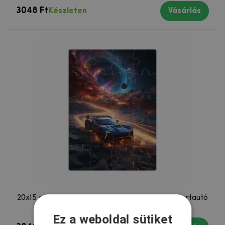
3048 Ft
Készleten
Vásárlás
20x15 cm-es (20 darabos) kirakó képpel - sportautó
a galaxisban
Ez a weboldal sütiket