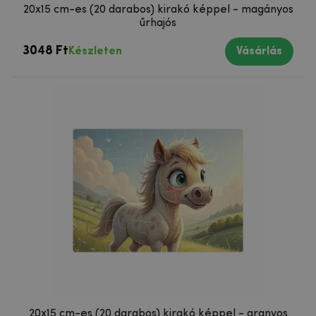
20x15 cm-es (20 darabos) kirakó képpel - magányos
űrhajós
3048 Ft
Készleten
Vásárlás
20x15 cm-es (20 darabos) kirakó képpel - aranyos