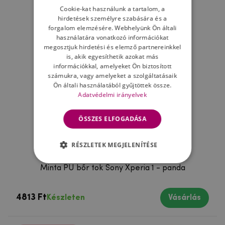
Cookie-kat használunk a tartalom, a
hirdetések személyre szabására és a
forgalom elemzésére. Webhelyünk Ön általi
használatára vonatkozó információkat
megosztjuk hirdetési és elemző partnereinkkel
is, akik egyesíthetik azokat más
információkkal, amelyeket Ön biztosított
számukra, vagy amelyeket a szolgáltatásaik
Ön általi használatából gyűjtöttek össze.
Adatvédelmi irányelvek
ÖSSZES ELFOGADÁSA
RÉSZLETEK MEGJELENÍTÉSE
Minta PU bőr tok Sony Xperia 1 - panda
4813 Ft
Készleten
Vásárlás