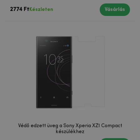
2774 Ft
Készleten
Vásárlás
Védő edzett üveg a Sony Xperia XZ1 Compact
készülékhez