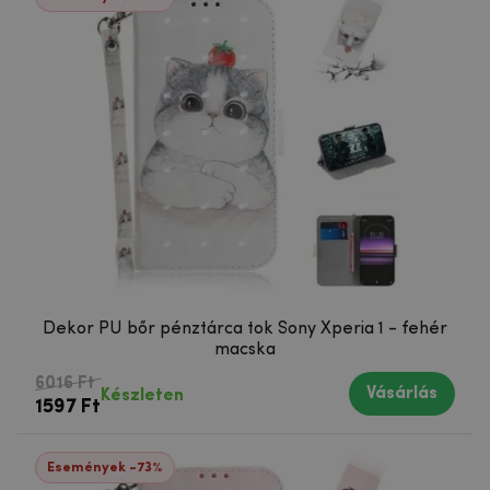
Dekor PU bőr pénztárca tok Sony Xperia 1 - fehér
macska
6016 Ft
Vásárlás
Készleten
1597 Ft
Események -73%