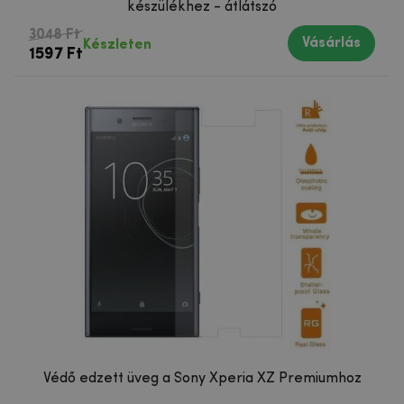
készülékhez - átlátszó
3048 Ft
Vásárlás
Készleten
1597 Ft
Védő edzett üveg a Sony Xperia XZ Premiumhoz