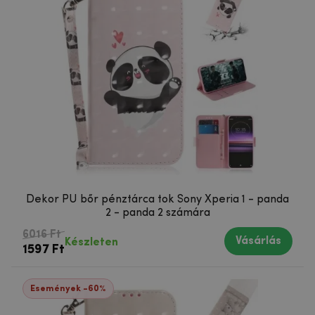
Dekor PU bőr pénztárca tok Sony Xperia 1 - panda
2 - panda 2 számára
6016 Ft
Vásárlás
Készleten
1597 Ft
Események -60%