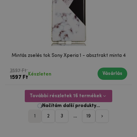
Mintás zselés tok Sony Xperia 1 - absztrakt minta 4
3597 Ft
Vásárlás
Készleten
1597 Ft
További részletek 16 termékek
1
2
3
...
19
pager_followi