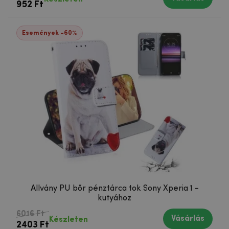
952 Ft
Események -60%
Állvány PU bőr pénztárca tok Sony Xperia 1 -
kutyához
6016 Ft
Vásárlás
Készleten
2403 Ft