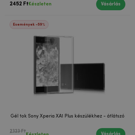
2452 Ft
Készleten
Vásárlás
Események -59%
Gél tok Sony Xperia XA1 Plus készülékhez - átlátszó
2323 Ft
Vásárlás
Készleten