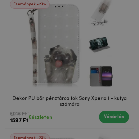
Események -73%
Dekor PU bőr pénztárca tok Sony Xperia 1 - kutya
számára
6016 Ft
Vásárlás
Készleten
1597 Ft
Események -73%