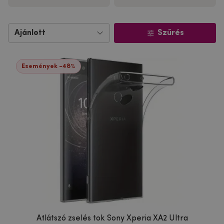
Szűrés
Események -48%
Átlátszó zselés tok Sony Xperia XA2 Ultra