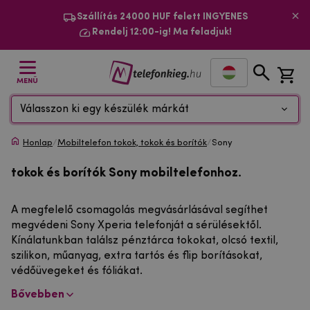
Szállítás 24000 HUF felett INGYENES
Rendelj 12:00-ig! Ma feladjuk!
MENÜ
Válasszon ki egy készülék márkát
Honlap
/
Mobiltelefon tokok, tokok és borítók
/
Sony
tokok és borítók Sony mobiltelefonhoz.
A megfelelő csomagolás megvásárlásával segíthet
megvédeni Sony Xperia telefonját a sérülésektől.
Kínálatunkban találsz pénztárca tokokat, olcsó textil,
szilikon, műanyag, extra tartós és flip borításokat,
védőüvegeket és fóliákat.
Bővebben