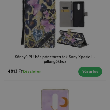
Könnyű PU bőr pénztárca tok Sony Xperia 1 -
pillangókhoz
4813 Ft
Készleten
Vásárlás