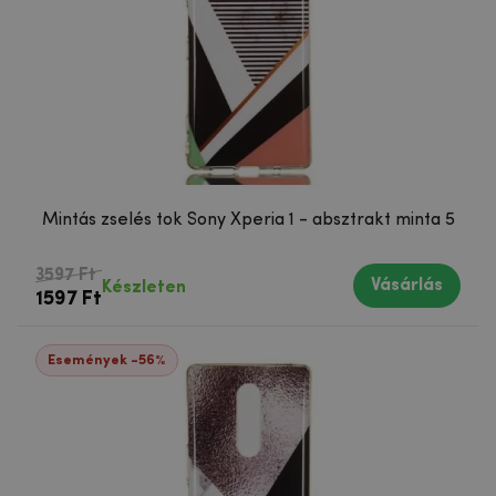
Mintás zselés tok Sony Xperia 1 - absztrakt minta 5
3597 Ft
Vásárlás
Készleten
1597 Ft
Események -56%