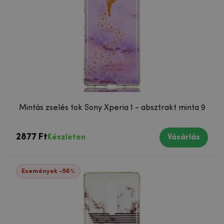
Mintás zselés tok Sony Xperia 1 - absztrakt minta 9
2877 Ft
Készleten
Vásárlás
Események -56%