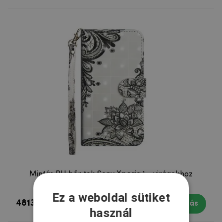
Mintás PU bőr tok Sony Xperia 1 - virágokhoz
Ez a weboldal sütiket
4813 Ft
Készleten
Vásárlás
használ