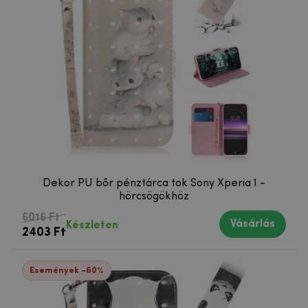
Dekor PU bőr pénztárca tok Sony Xperia 1 -
hörcsögökhöz
6016 Ft
Vásárlás
Készleten
2403 Ft
Események -60%