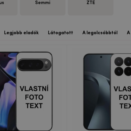
us
Semmi
ZTE
Legjobb eladók
Látogatott
A legolcsóbbtól
A