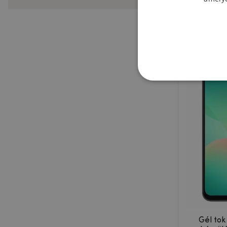
Gél tok
készül
Gél tok