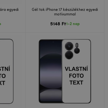
mára egyedi
Gél tok iPhone 17 készülékhez egyedi
motívummal
5148 Ft
p
1-2 nap