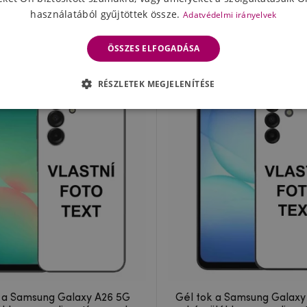
 Samsung Galaxy A16 4G/5G
Gél tok a Xiaomi Redmi No
használatából gyűjtöttek össze.
Adatvédelmi irányelvek
ékhez egyedi motívummal
számára egyedi motí
5148 Ft
5148 Ft
1-2 nap
1-2 na
ÖSSZES ELFOGADÁSA
RÉSZLETEK MEGJELENÍTÉSE
 a Samsung Galaxy A26 5G
Gél tok a Samsung Galaxy