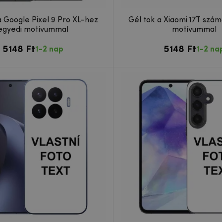
a Google Pixel 9 Pro XL-hez
Gél tok a Xiaomi 17T szá
egyedi motívummal
motívummal
5148 Ft
5148 Ft
1-2 nap
1-2 na