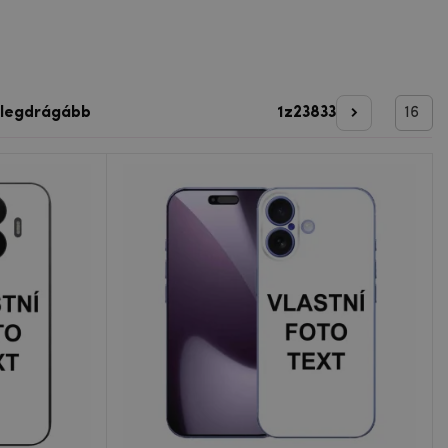
 legdrágább
1
z
23833
Következő o