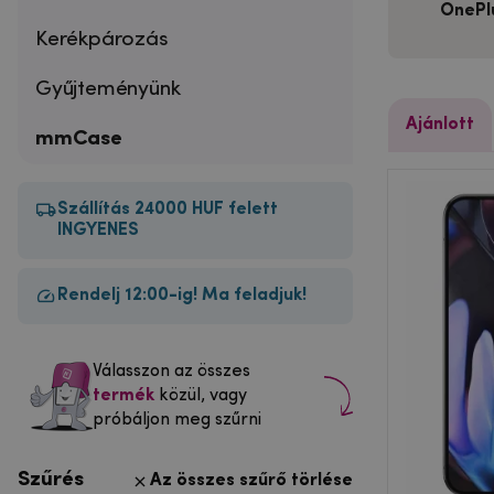
OnePl
Kerékpározás
Gyűjteményünk
Ajánlott
mmCase
Szállítás 24000 HUF felett
INGYENES
Rendelj 12:00-ig! Ma feladjuk!
Válasszon az összes
termék
közül, vagy
próbáljon meg szűrni
Szűrés
Az összes szűrő törlése