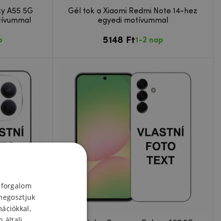
xy A55 5G
Gél tok a Xiaomi Redmi Note 14-hez
tívummal
egyedi motívummal
5148 Ft
p
1-2 nap
 forgalom
megosztjuk
mációkkal,
 általi