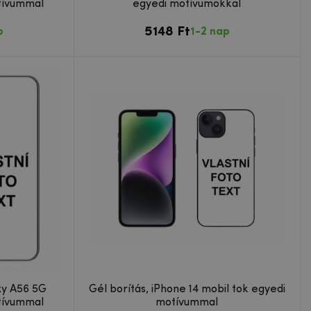
tívummal
egyedi motívumokkal
5148 Ft
p
1-2 nap
xy A56 5G
Gél borítás, iPhone 14 mobil tok egyedi
tívummal
motívummal