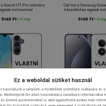
 a Xiaomi 17T Pro számára
Gél tok a Samsung Gala
egyedi motívummal
készülékhez egyedi mo
5148 Ft
5148 Ft
1-2 nap
1-2 na
Ez a weboldal sütiket használ
at használunk a tartalom, a hirdetések személyre szabására és a
e. Webhelyünk Ön általi használatára vonatkozó információkat 
 és elemző partnereinkkel is, akik egyesíthetik azokat más infor
ket Ön biztosított számukra, vagy amelyeket a szolgáltatásaik Ön