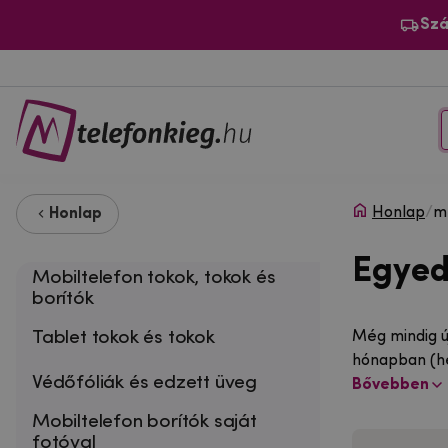
Szá
Honlap
/
m
Honlap
Egyed
Mobiltelefon tokok, tokok és
borítók
Tablet tokok és tokok
Még mindig új
hónapban (hé
Védőfóliák és edzett üveg
Bővebben
Mobiltelefon borítók saját
fotóval