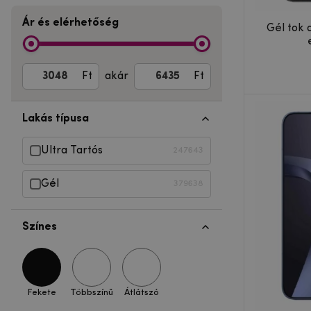
Ár és elérhetőség
Gél tok 
Ft
akár
Ft
Lakás típusa
Ultra Tartós
247643
Gél
379638
Színes
Fekete
Többszínű
Átlátszó