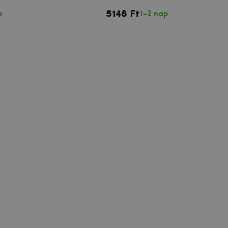
5148 Ft
p
1-2 nap