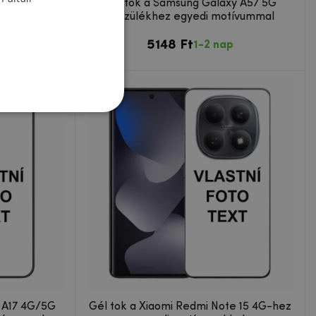
te 15 Pro 5G
Gél tok a Samsung Galaxy A57 5G
vummal
készülékhez egyedi motívummal
5148 Ft
p
1-2 nap
 A17 4G/5G
Gél tok a Xiaomi Redmi Note 15 4G-hez