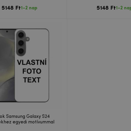
5148 Ft
5148 Ft
1-2 nap
1-2 na
tok Samsung Galaxy S24
ékhez egyedi motívummal