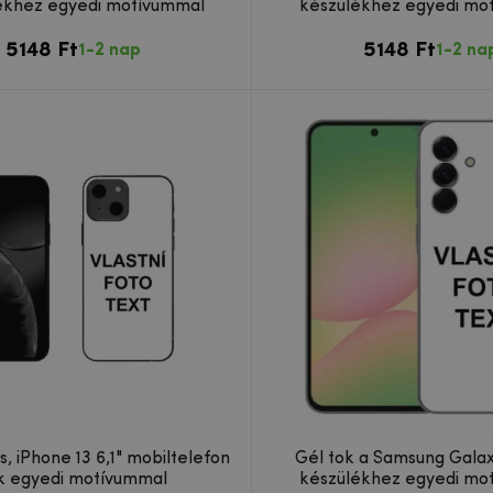
ékhez egyedi motívummal
készülékhez egyedi mo
5148 Ft
5148 Ft
1-2 nap
1-2 na
s, iPhone 13 6,1" mobiltelefon
Gél tok a Samsung Gala
k egyedi motívummal
készülékhez egyedi mo