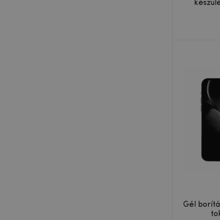
készül
Gél borítá
to