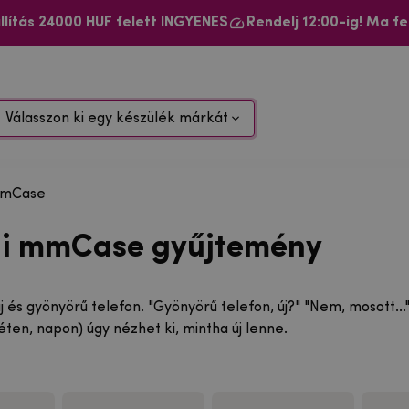
llítás 24000 HUF felett INGYENES
Rendelj 12:00-ig! Ma fe
Válasszon ki egy készülék márkát
mCase
i mmCase gyűjtemény
 és gyönyörű telefon. "Gyönyörű telefon, új?" "Nem, mosott..
ten, napon) úgy nézhet ki, mintha új lenne.