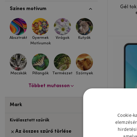
Gél tok
Színes motívum
Absztrakt
Gyermek
Virágok
Kutyák
Motívumok
Macskák
Pillangók
Természet
Szörnyek
Többet mutasson
Mark
Cookie-k
Kiválasztott szűrők
elemzésér
hirdetési
Az összes szűrő törlése
amelye