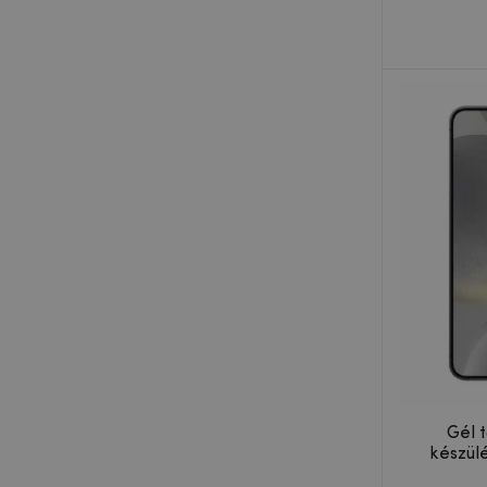
Gél 
készül