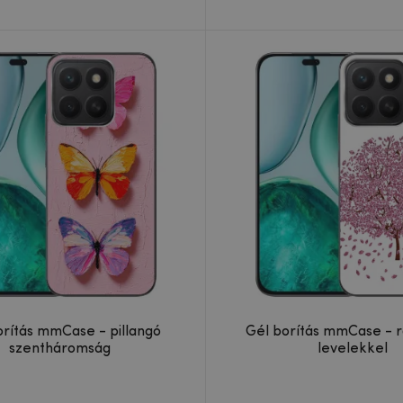
orítás mmCase - pillangó
Gél borítás mmCase - r
szentháromság
levelekkel