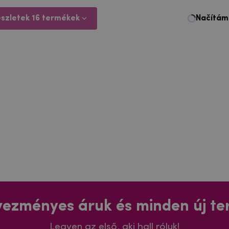
észletek 16 termékek
ezményes áruk és minden új t
Legyen az első, aki hall róluk!