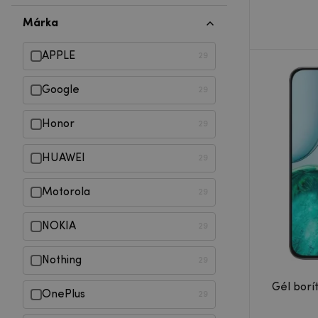
Márka
APPLE
29
Google
29
Honor
29
HUAWEI
29
Motorola
29
NOKIA
29
Nothing
29
OnePlus
29