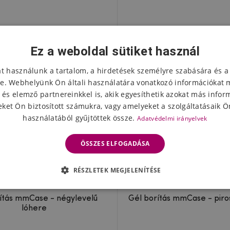
Ez a weboldal sütiket használ
at használunk a tartalom, a hirdetések személyre szabására és a
e. Webhelyünk Ön általi használatára vonatkozó információkat 
 és elemző partnereinkkel is, akik egyesíthetik azokat más infor
ket Ön biztosított számukra, vagy amelyeket a szolgáltatásaik Ön
használatából gyűjtöttek össze.
Adatvédelmi irányelvek
ÖSSZES ELFOGADÁSA
RÉSZLETEK MEGJELENÍTÉSE
ítás mmCase - négylevelű
Gél borítás mmCase - piro
lóhere