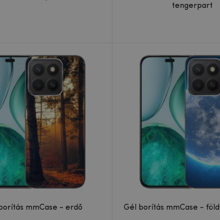
tengerpart
borítás mmCase - erdő
Gél borítás mmCase - föl