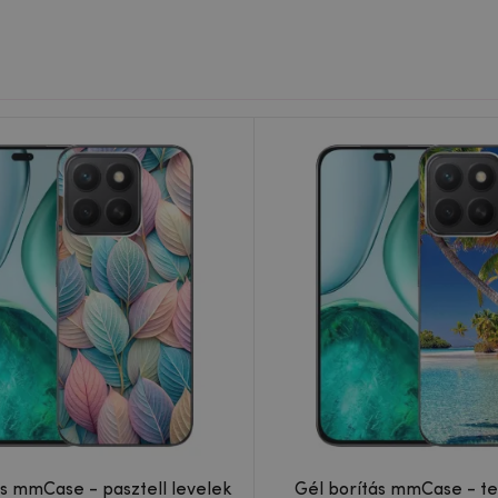
ás mmCase - pasztell levelek
Gél borítás mmCase - tengerparti