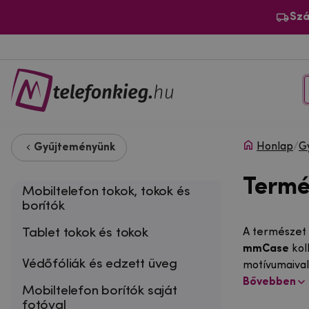
Szá
Honlap
/
G
Gyűjteményünk
Termé
Mobiltelefon tokok, tokok és
borítók
Tablet tokok és tokok
A természet 
mmCase
kol
Védőfóliák és edzett üveg
motívumaival.
Bővebben
Mobiltelefon borítók saját
fotóval