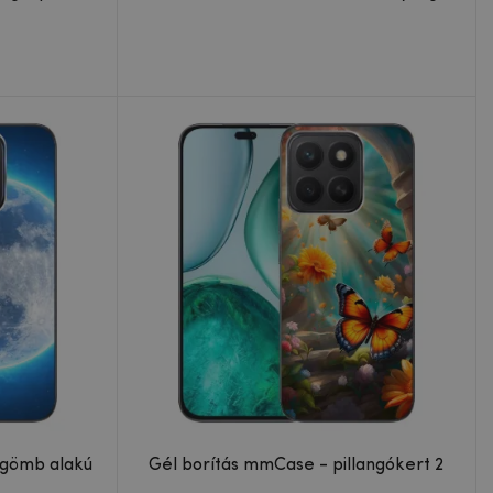
dgömb alakú
Gél borítás mmCase - pillangókert 2