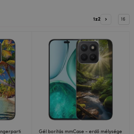
1
z
2
Következő o
Gél borítás mmCase - erdő mélysége