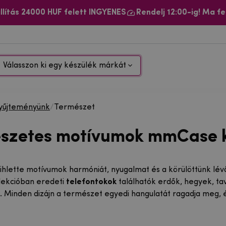
llítás 24000 HUF felett INGYENES
Rendelj 12:00-ig! Ma fe
Válasszon ki egy készülék márkát
yűjteményünk
/
Természet
szetes motívumok mmCase k
ihlette motívumok harmóniát, nyugalmat és a körülöttünk lévő
lekcióban eredeti
telefontokok
találhatók erdők, hegyek, ta
 Minden dizájn a természet egyedi hangulatát ragadja meg, és 