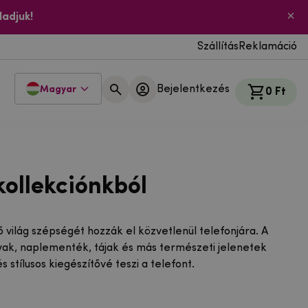
ladjuk!
Szállítás
Reklamáció
Bejelentkezés
Magyar
0 Ft
ollekciónkból
 világ szépségét hozzák el közvetlenül telefonjára. A
vak, naplementék, tájak és más természeti jelenetek
stílusos kiegészítővé teszi a telefont.