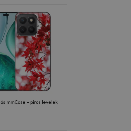
tás mmCase - piros levelek