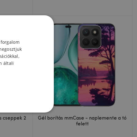
 forgalom
megosztjuk
mációkkal,
 általi
s cseppek 2
Gél borítás mmCase - naplemente a tó
felett