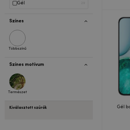
Gél
29
Színes
Többszínű
Színes motívum
Természet
Gél b
Kiválasztott szűrők