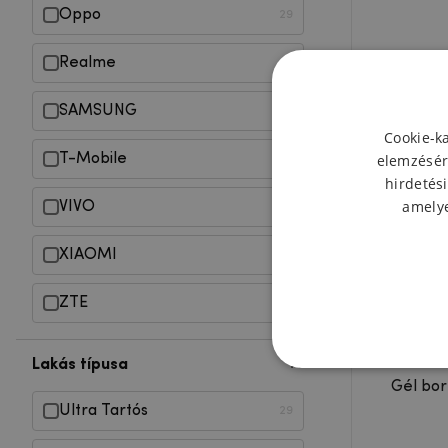
Oppo
29
Realme
29
SAMSUNG
29
Cookie-k
elemzésér
T-Mobile
29
hirdetési
amelye
VIVO
29
XIAOMI
29
ZTE
29
Lakás típusa
Gél bor
Ultra Tartós
29