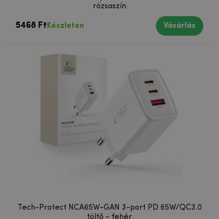
rózsaszín
5468 Ft
Készleten
Vásárlás
Tech-Protect NCA65W-GAN 3-port PD 65W/QC3.0
töltő - fehér