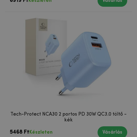
6919 Ft
Készleten
Vásárlás
Tech-Protect NCA30 2 portos PD 30W QC3.0 töltő -
kék
5468 Ft
Készleten
Vásárlás