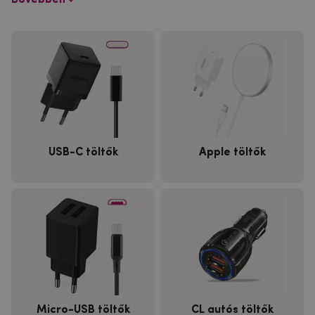
USB-C töltők
Apple töltők
Micro-USB töltők
CL autós töltők