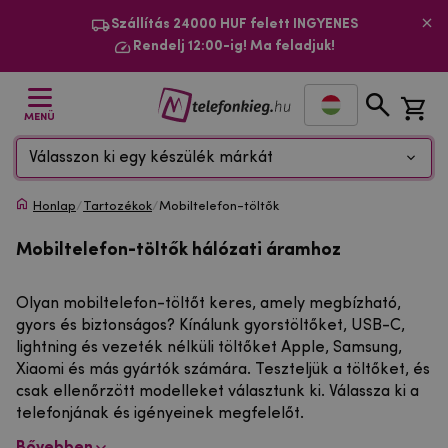
Szállítás 24000 HUF felett INGYENES
Rendelj 12:00-ig! Ma feladjuk!
MENÜ
Válasszon ki egy készülék márkát
Honlap
/
Tartozékok
/
Mobiltelefon-töltők
Mobiltelefon-töltők hálózati áramhoz
Olyan mobiltelefon-töltőt keres, amely megbízható,
gyors és biztonságos? Kínálunk gyorstöltőket, USB-C,
lightning és vezeték nélküli töltőket Apple, Samsung,
Xiaomi és más gyártók számára. Teszteljük a töltőket, és
csak ellenőrzött modelleket választunk ki. Válassza ki a
telefonjának és igényeinek megfelelőt.
Bővebben