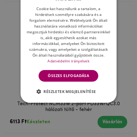
Cookie-kat használunk a tartalom, a
hirdetések személyre szabására és a
forgalom elemzésére. Webhelyünk Ön általi
használatára vonatkozó információkat
megosztjuk hirdetési és elemző partnereinkkel
is, akik egyesíthetik azokat más
információkkal, amelyeket Ön biztosított
számukra, vagy amelyeket a szolgáltatásaik
Ön általi használatából gyűjtöttek össze.
Adatvédelmi irányelvek
ÖSSZES ELFOGADÁSA
RÉSZLETEK MEGJELENÍTÉSE
Tech-Protect NCM33W 2-port PD33W/QC3.0
hálózati töltő - fehér
6113 Ft
Készleten
Vásárlás