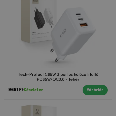
Tech-Protect C65W 3 portos hálózati töltő
PD65W/QC3.0 - fehér
9661 Ft
Készleten
Vásárlás