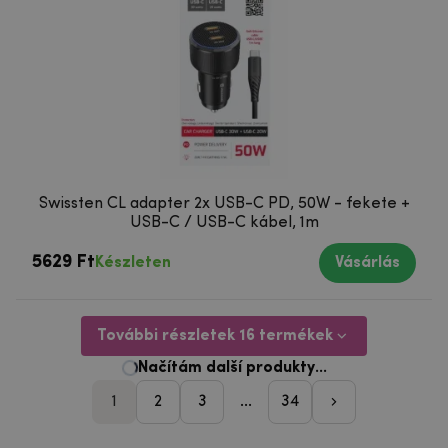
Swissten CL adapter 2x USB-C PD, 50W - fekete +
USB-C / USB-C kábel, 1m
5629 Ft
Készleten
Vásárlás
További részletek 16 termékek
1
2
3
...
34
pager_followi