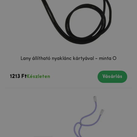
Lany állítható nyaklánc kártyával - minta O
1213 Ft
Készleten
Vásárlás