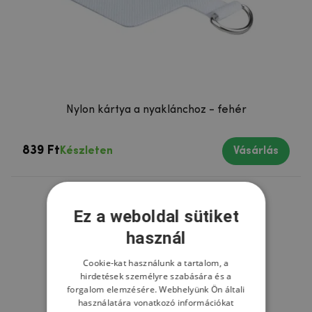
Nylon kártya a nyaklánchoz - fehér
839 Ft
Készleten
Vásárlás
Ez a weboldal sütiket
használ
Cookie-kat használunk a tartalom, a
hirdetések személyre szabására és a
forgalom elemzésére. Webhelyünk Ön általi
használatára vonatkozó információkat