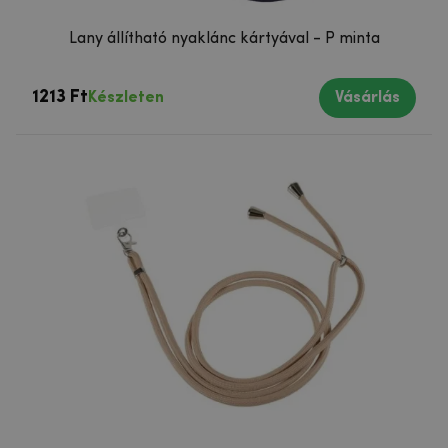
Lany állítható nyaklánc kártyával - P minta
1213 Ft
Készleten
Vásárlás