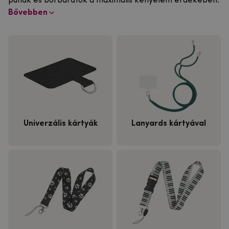
puhák és bőrbarátok a maximális kényelem érdekében.
Bővebben
Univerzális kártyák
Lanyards kártyával