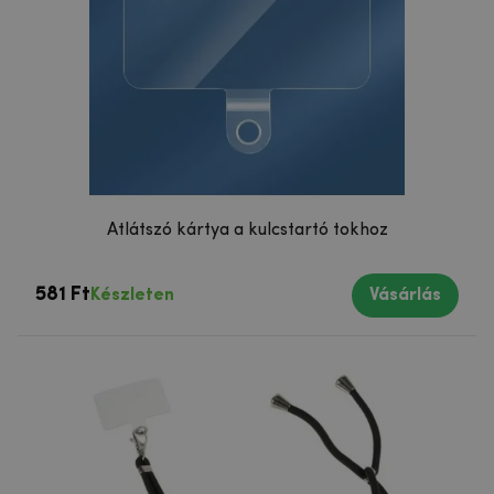
Átlátszó kártya a kulcstartó tokhoz
581 Ft
Készleten
Vásárlás