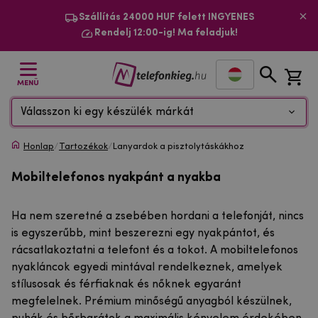
Szállítás 24000 HUF felett INGYENES
Rendelj 12:00-ig! Ma feladjuk!
MENÜ
Válasszon ki egy készülék márkát
Honlap
/
Tartozékok
/
Lanyardok a pisztolytáskákhoz
Mobiltelefonos nyakpánt a nyakba
Ha nem szeretné a zsebében hordani a telefonját, nincs
is egyszerűbb, mint beszerezni egy nyakpántot, és
rácsatlakoztatni a telefont és a tokot. A mobiltelefonos
nyakláncok egyedi mintával rendelkeznek, amelyek
stílusosak és férfiaknak és nőknek egyaránt
megfelelnek. Prémium minőségű anyagból készülnek,