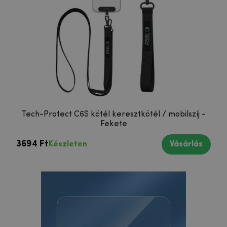
Tech-Protect C6S kötél keresztkötél / mobilszíj -
Fekete
3694 Ft
Készleten
Vásárlás