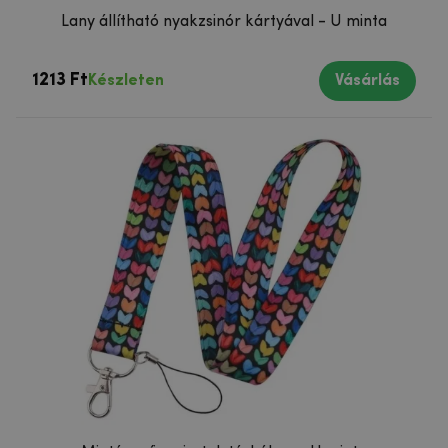
Lany állítható nyakzsinór kártyával - U minta
1213 Ft
Készleten
Vásárlás