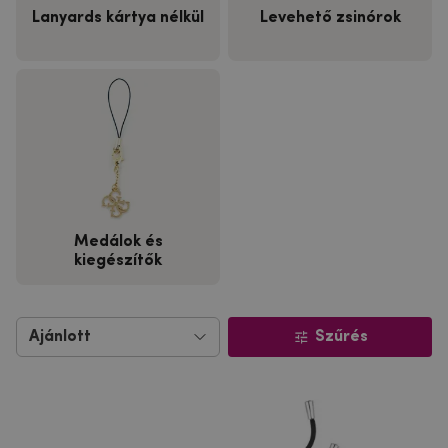
Lanyards kártya nélkül
Levehető zsinórok
Medálok és
kiegészítők
Szűrés