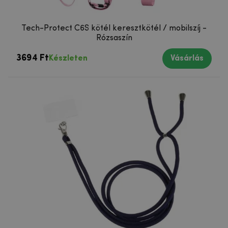
Tech-Protect C6S kötél keresztkötél / mobilszíj -
Rózsaszín
3694 Ft
Készleten
Vásárlás