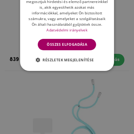
megosztjuk hirdetési és elemző partnereinkkel
is, akik egyesíthetik azokat más
információkkal, amelyeket Ön biztosított
számukra, vagy amelyeket a szolgáltatásaik
Ön általi használatából gyűjtöttek össze.
Adatvédelmi irányelvek
Nylon tok kártya a nyaklánchoz - kék
ÖSSZES ELFOGADÁSA
839 Ft
RÉSZLETEK MEGJELENÍTÉSE
Készleten
Vásárlás