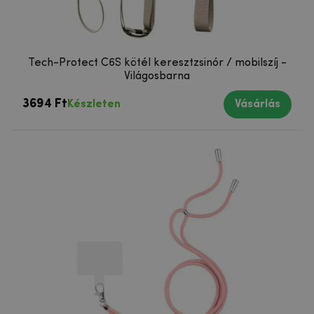
Tech-Protect C6S kötél keresztzsinór / mobilszíj -
Világosbarna
3694 Ft
Készleten
Vásárlás