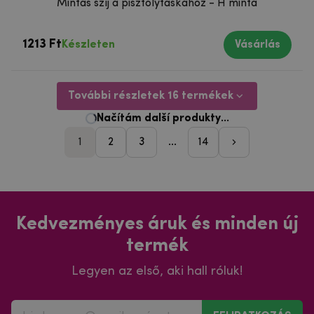
Mintás szíj a pisztolytáskához - H minta
1213 Ft
Készleten
Vásárlás
További részletek 16 termékek
1
2
3
...
14
pager_followi
Kedvezményes áruk és minden új
termék
Legyen az első, aki hall róluk!
FELIRATKOZÁS