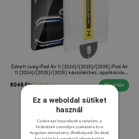
Edzett üveg iPad Air 11 (2024)/(2025)/(2026) iPad Air
11 (2024)/(2025)/(2026) készülékhez, applikációs
kerettel
8048 Ft
Készleten
Vásárlás
Ez a weboldal sütiket
használ
Cookie-kat használunk a tartalom, a
hirdetések személyre szabására és a
forgalom elemzésére. Webhelyünk Ön általi
használatára vonatkozó információkat