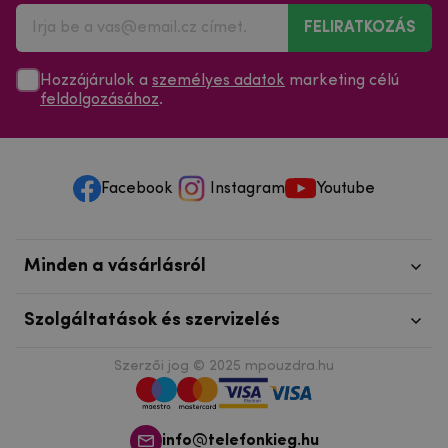
FELIRATKOZÁS
Hozzájárulok a
személyes adatok
marketing célú
feldolgozásához
.
Facebook
Instagram
Youtube
Minden a vásárlásról
Szolgáltatások és szervizelés
Szerzői jog © 2025
mpouzdra.hu
info@telefonkieg.hu