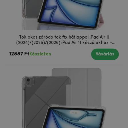
Tok okos záródó tok fix hátlappal iPad Air 11
(2024)/(2025)/(2026) iPad Air 11 készülékhez -
rózsaszín
12887 Ft
Készleten
Vásárlás