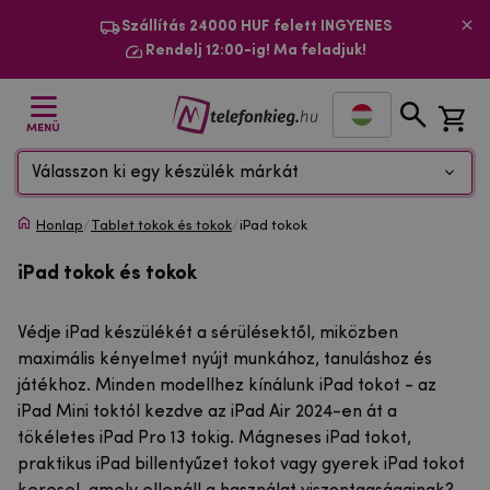
Szállítás 24000 HUF felett INGYENES
Rendelj 12:00-ig! Ma feladjuk!
MENÜ
Válasszon ki egy készülék márkát
Honlap
/
Tablet tokok és tokok
/
iPad tokok
iPad tokok és tokok
Védje iPad készülékét a sérülésektől, miközben
maximális kényelmet nyújt munkához, tanuláshoz és
játékhoz. Minden modellhez kínálunk iPad tokot - az
iPad Mini toktól kezdve az iPad Air 2024-en át a
tökéletes iPad Pro 13 tokig. Mágneses iPad tokot,
praktikus iPad billentyűzet tokot vagy gyerek iPad tokot