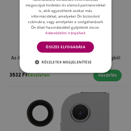
megosztjuk hirdetési és elemző partnereinkkel
is, akik egyesíthetik azokat más
információkkal, amelyeket Ön biztosított
számukra, vagy amelyeket a szolgáltatásaik
Ön általi használatából gyűjtöttek össze.
Adatvédelmi irányelvek
ÖSSZES ELFOGADÁSA
Az iPad Air 11 (2024)/(2025)/(2026) átlátszó üvegből
RÉSZLETEK MEGJELENÍTÉSE
készült kamera lencséje
3532 Ft
Készleten
Vásárlás