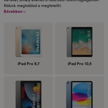
keresel, amely ellenáll a használat viszontagságainak?
Nálunk megtalálod a megfelelőt.
Bővebben
iPad Pro 9,7
iPad Pro 10,5