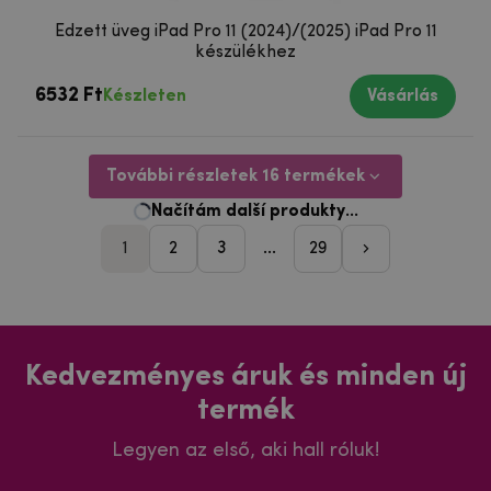
Edzett üveg iPad Pro 11 (2024)/(2025) iPad Pro 11
készülékhez
6532 Ft
Készleten
Vásárlás
További részletek 16 termékek
1
2
3
...
29
pager_followi
Kedvezményes áruk és minden új
termék
Legyen az első, aki hall róluk!