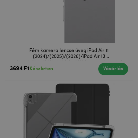
Fém kamera lencse üveg iPad Air 11
(2024)/(2025)/(2026)/iPad Air 13
(2024)/(2025)/(2026) készülékhez - ezüst színű
3694 Ft
Készleten
Vásárlás