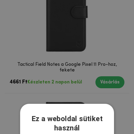
Tactical Field Notes a Google Pixel 11 Pro-hoz,
fekete
4661 Ft
Készleten 2 napon belül
Vásárlás
Ez a weboldal sütiket
használ