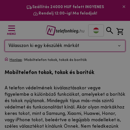
Szállítás 24000 HUF felett INGYENES
Rendelj 12:00-ig! Ma feladjuk!
MENÜ
Válasszon ki egy készülék márkát
Honlap
/
Mobiltelefon tokok, tokok és borítók
Mobiltelefon tokok, tokok és borítók
A telefon védelmének kiválasztásakor vegye
figyelembe a különböző funkciókat, amelyeket a borítók
és tokok nyújtanak. Mindegyik típus más-más szintű
védelmet és funkcionalitást kínál. Akár olyan márkákhoz
keres tokot, mint a Samsung, Xiaomi, Huawei, Honor,
vagy iPhone tokot, beleértve a legújabb modelleket is,
széles választékot kínálunk Önnek. Nem feledkezünk