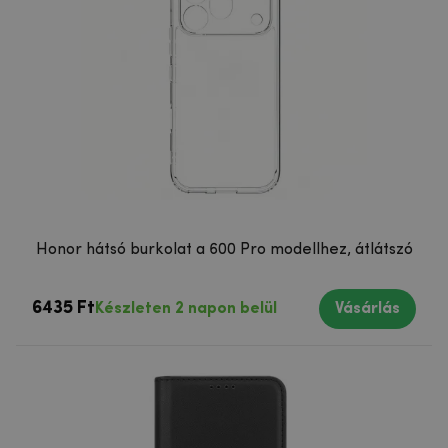
Honor hátsó burkolat a 600 Pro modellhez, átlátszó
6435 Ft
Készleten 2 napon belül
Vásárlás