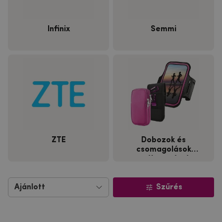
Infinix
Semmi
ZTE
Dobozok és
csomagolások
tevékenység és
felhasználás szerint
Szűrés