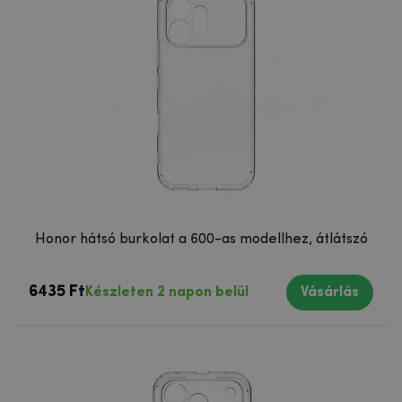
Honor hátsó burkolat a 600-as modellhez, átlátszó
6435 Ft
Készleten 2 napon belül
Vásárlás