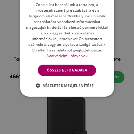
Cookie-kat használunk a tartalom, a
hirdetések személyre szabására és a
forgalom elemzésére. Webhelyünk Ön általi
használatára vonatkozó információkat
megosztjuk hirdetési és elemző partnereinkkel
is, akik egyesíthetik azokat más
információkkal, amelyeket Ön biztosított
számukra, vagy amelyeket a szolgáltatásaik
Ön általi használatából gyűjtöttek össze.
Adatvédelmi irányelvek
Tactical Field Notes a Google Pixel 11-hez, fekete
ÖSSZES ELFOGADÁSA
4661 Ft
Készleten 2 napon belül
Vásárlás
RÉSZLETEK MEGJELENÍTÉSE