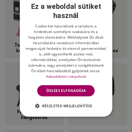
Ez a weboldal sütiket
használ
Cookie-kat használunk a tartalom, a
hirdetések személyre szabására és a
forgalom elemzésére. Webhelyünk Ön általi
használatára vonatkozó információkat
Tartók, állványok,
Lanyardok a
megosztjuk hirdetési és elemző partnereinkkel
kerékpártáskák
pisztolytáskákhoz
is, akik egyesíthetik azokat más
információkkal, amelyeket Ön biztosított
számukra, vagy amelyeket a szolgáltatásaik
Ön általi használatából gyűjtöttek össze.
Adatvédelmi irányelvek
ÖSSZES ELFOGADÁSA
RÉSZLETEK MEGJELENÍTÉSE
Fejhallgatók és
Övtáskák
hangszórók