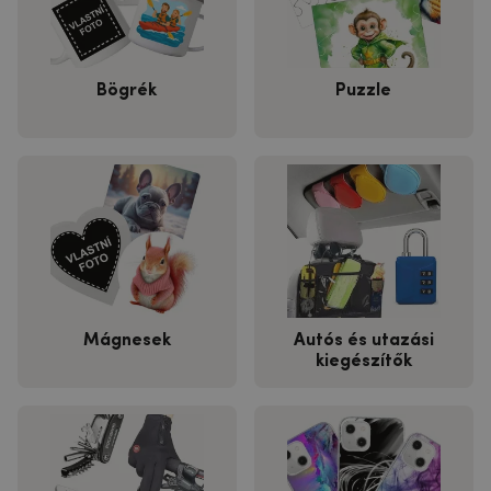
Bögrék
Puzzle
Mágnesek
Autós és utazási
kiegészítők