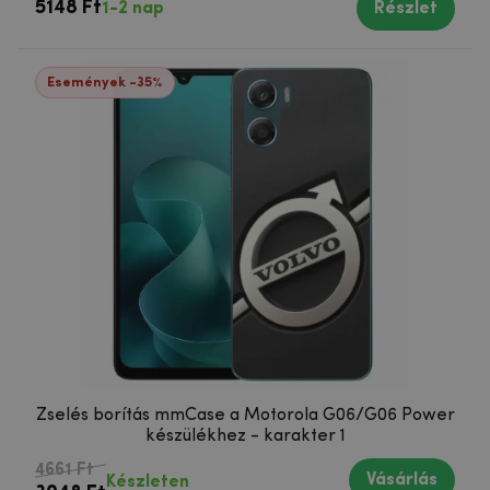
5148 Ft
1-2 nap
Részlet
Események -35%
Zselés borítás mmCase a Motorola G06/G06 Power
készülékhez - karakter 1
4661 Ft
Vásárlás
Készleten