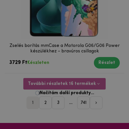
Zselés borítás mmCase a Motorola G06/G06 Power
készülékhez - bravúros csillagok
3729 Ft
Készleten
Részlet
További részletek 16 termékek
1
2
3
...
741
pager_followi