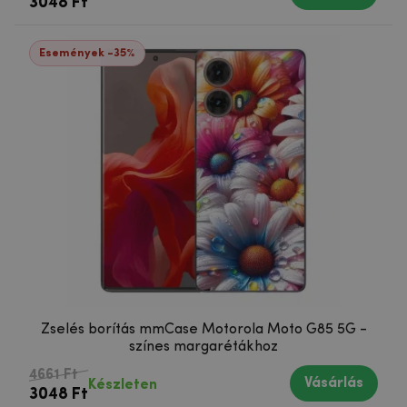
3048 Ft
Események -35%
Zselés borítás mmCase Motorola Moto G85 5G -
színes margarétákhoz
4661 Ft
Vásárlás
Készleten
3048 Ft