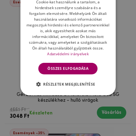
Cookie-kat használunk a tartalom, a
Események -35%
hirdetések személyre szabására és a
forgalom elemzésére. Webhelyünk Ön általi
használatára vonatkozó információkat
megosztjuk hirdetési és elemző partnereinkkel
is, akik egyesíthetik azokat más
információkkal, amelyeket Ön biztosított
számukra, vagy amelyeket a szolgáltatásaik
Ön általi használatából gyűjtöttek össze.
Adatvédelmi irányelvek
ÖSSZES ELFOGADÁSA
RÉSZLETEK MEGJELENÍTÉSE
Gél borítás mmCase a Motorola Moto G85 5G
készülékhez - hulló virágok
4661 Ft
Vásárlás
Készleten
3048 Ft
Események -35%