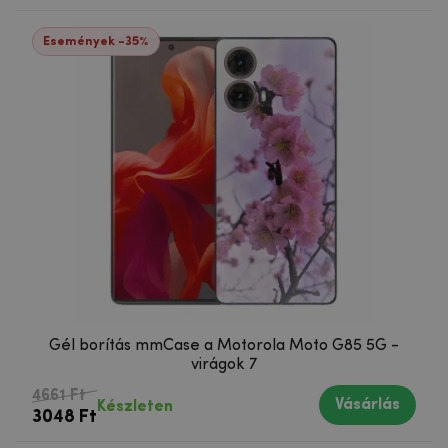
Események -35%
Gél borítás mmCase a Motorola Moto G85 5G -
virágok 7
4661 Ft
Vásárlás
Készleten
3048 Ft