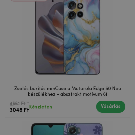
Zselés borítás mmCase a Motorola Edge 50 Neo
készülékhez - absztrakt motívum 61
4661 Ft
Vásárlás
Készleten
3048 Ft