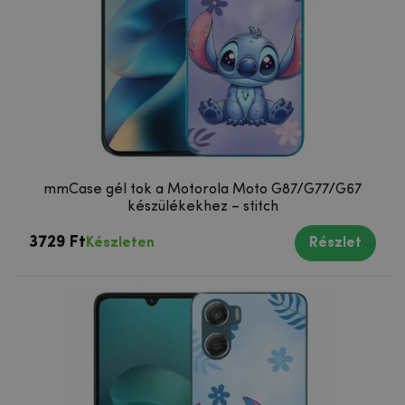
mmCase gél tok a Motorola Moto G87/G77/G67
készülékekhez – stitch
3729 Ft
Készleten
Részlet