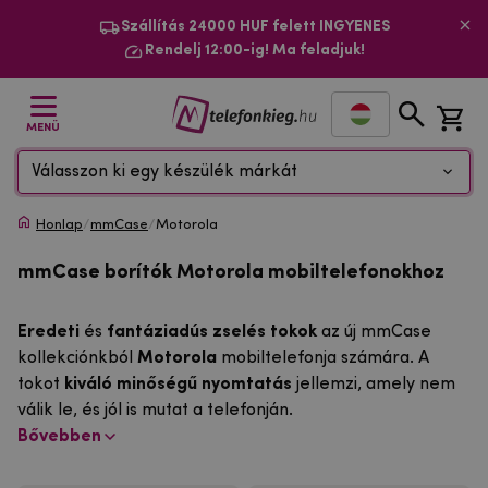
Szállítás 24000 HUF felett INGYENES
Rendelj 12:00-ig! Ma feladjuk!
MENÜ
Válasszon ki egy készülék márkát
Honlap
/
mmCase
/
Motorola
mmCase borítók Motorola mobiltelefonokhoz
Eredeti
és
fantáziadús zselés tokok
az új mmCase
kollekciónkból
Motorola
mobiltelefonja számára. A
tokot
kiváló minőségű nyomtatás
jellemzi, amely nem
válik le, és jól is mutat a telefonján.
Bővebben