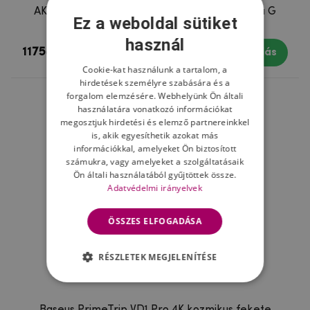
AKEEYO P1 Full HD autokamera 30 fps s WiFi a G
Ez a weboldal sütiket
senzorom - čierna
használ
11758 Ft
Készleten
Vásárlás
Cookie-kat használunk a tartalom, a
hirdetések személyre szabására és a
forgalom elemzésére. Webhelyünk Ön általi
használatára vonatkozó információkat
megosztjuk hirdetési és elemző partnereinkkel
is, akik egyesíthetik azokat más
információkkal, amelyeket Ön biztosított
számukra, vagy amelyeket a szolgáltatásaik
Ön általi használatából gyűjtöttek össze.
Adatvédelmi irányelvek
ÖSSZES ELFOGADÁSA
RÉSZLETEK MEGJELENÍTÉSE