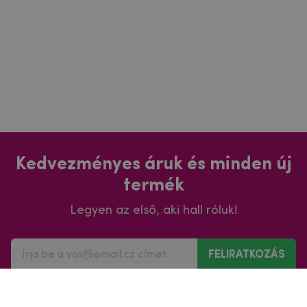
Kedvezményes áruk és minden új
termék
Legyen az első, aki hall róluk!
FELIRATKOZÁS
Hozzájárulok a
személyes adatok
marketing célú
feldolgozásához
.