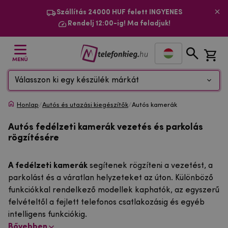
Szállítás 24000 HUF felett INGYENES
Rendelj 12:00-ig! Ma feladjuk!
MENÜ
Válasszon ki egy készülék márkát
Honlap
/
Autós és utazási kiegészítők
/
Autós kamerák
Autós fedélzeti kamerák vezetés és parkolás
rögzítésére
A fedélzeti kamerák
segítenek rögzíteni a vezetést, a
parkolást és a váratlan helyzeteket az úton. Különböző
funkciókkal rendelkező modellek kaphatók, az egyszerű
felvételtől a fejlett telefonos csatlakozásig és egyéb
intelligens funkciókig.
Bővebben