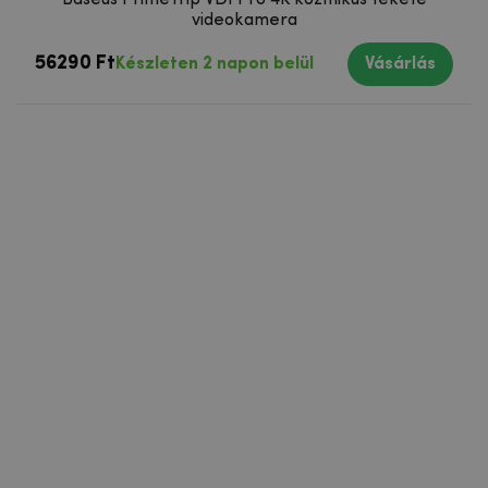
Baseus PrimeTrip VD1 Pro 4K kozmikus fekete
videokamera
56290 Ft
Készleten 2 napon belül
Vásárlás