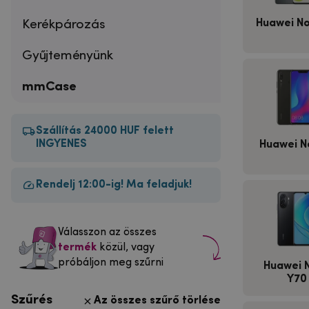
Kerékpározás
Huawei No
Gyűjteményünk
mmCase
Szállítás 24000 HUF felett
INGYENES
Huawei N
Rendelj 12:00-ig! Ma feladjuk!
Válasszon az összes
termék
közül, vagy
próbáljon meg szűrni
Huawei 
Y70
Szűrés
Az összes szűrő törlése