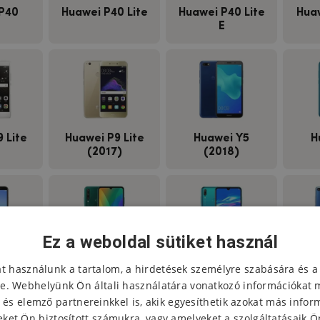
P40
Huawei P40 Lite
Huawei P40 Lite
Hua
E
 Lite
Huawei P9 Lite
Huawei Y5
H
(2017)
(2018)
Ez a weboldal sütiket használ
 Y6
Huawei Y6p
Huawei Y7
H
at használunk a tartalom, a hirdetések személyre szabására és a
018)
(2019)
Pr
e. Webhelyünk Ön általi használatára vonatkozó információkat 
 és elemző partnereinkkel is, akik egyesíthetik azokat más infor
ket Ön biztosított számukra, vagy amelyeket a szolgáltatásaik Ön