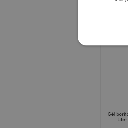
Ajánlott
Gél borít
Lite