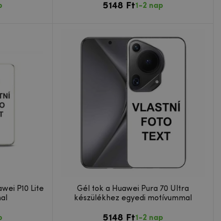
5148 Ft
p
1-2 nap
awei P10 Lite
Gél tok a Huawei Pura 70 Ultra
al
készülékhez egyedi motívummal
5148 Ft
p
1-2 nap