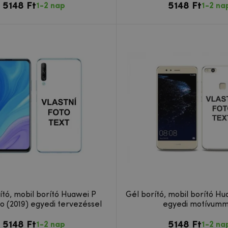
5148 Ft
5148 Ft
1-2 nap
1-2 na
ító, mobil borító Huawei P
Gél borító, mobil borító Hu
o (2019) egyedi tervezéssel
egyedi motívumm
5148 Ft
5148 Ft
1-2 nap
1-2 na