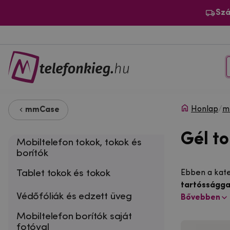
Szá
Honlap
/
m
mmCase
Gél t
Mobiltelefon tokok, tokok és
borítók
Tablet tokok és tokok
Ebben a kat
tartósságga
Védőfóliák és edzett üveg
Bővebben
Mobiltelefon borítók saját
fotóval