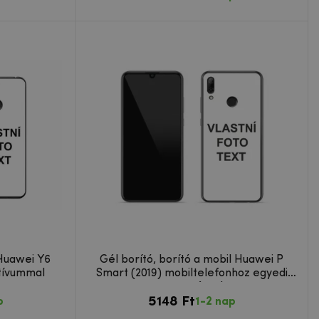
 Huawei Y6
Gél borító, borító a mobil Huawei P
tívummal
Smart (2019) mobiltelefonhoz egyedi
tervezéssel
5148 Ft
p
1-2 nap