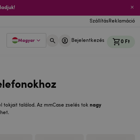
ladjuk!
Szállítás
Reklamáció
Bejelentkezés
Magyar
0 Ft
elefonokhoz
 tokjait találod. Az mmCase zselés tok
nagy
het.