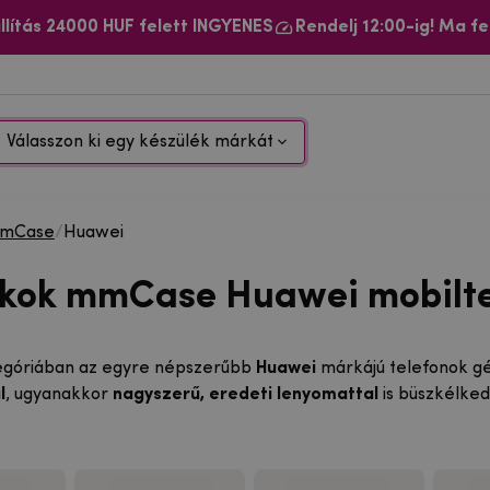
llítás 24000 HUF felett INGYENES
Rendelj 12:00-ig! Ma fe
Válasszon ki egy készülék márkát
mCase
/
Huawei
okok mmCase Huawei mobilt
egóriában az egyre népszerűbb
Huawei
márkájú telefonok gél
l
, ugyanakkor
nagyszerű, eredeti lenyomattal
is büszkélked