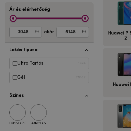
Ár és elérhetőség
Ft
akár
Ft
Huawei P 
Z
Lakás típusa
Ultra Tartós
1974
Gél
28182
Huawei 
Színes
Többszínű
Átlátszó