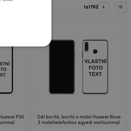
 legdrágább
1
z
1762
Következő o
 Huawei P30
Gél borító, borító a mobil Huawei Nova
ívummal
3 mobiltelefonhoz egyedi motívummal