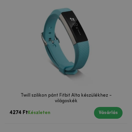
Twill szilikon pánt Fitbit Alta készülékhez -
világoskék
4274 Ft
Készleten
Vásárlás