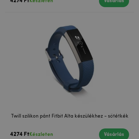
4274 Ft
Készleten
Vásárlás
Twill szilikon pánt Fitbit Alta készülékhez - sötétkék
4274 Ft
Készleten
Vásárlás