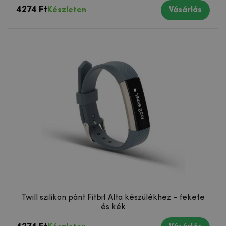
4274 Ft
Készleten
Vásárlás
Twill szilikon pánt Fitbit Alta készülékhez - fekete
és kék