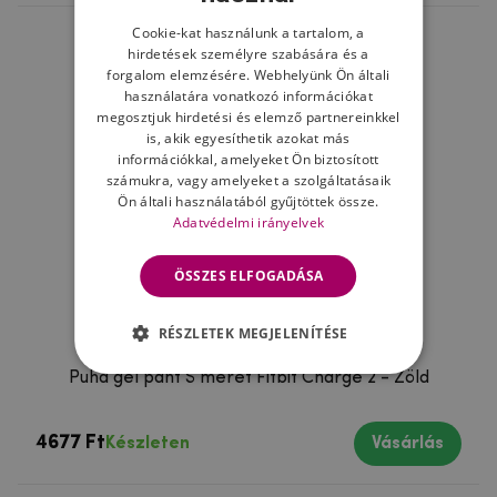
Cookie-kat használunk a tartalom, a
hirdetések személyre szabására és a
forgalom elemzésére. Webhelyünk Ön általi
használatára vonatkozó információkat
megosztjuk hirdetési és elemző partnereinkkel
is, akik egyesíthetik azokat más
információkkal, amelyeket Ön biztosított
számukra, vagy amelyeket a szolgáltatásaik
Ön általi használatából gyűjtöttek össze.
Adatvédelmi irányelvek
ÖSSZES ELFOGADÁSA
RÉSZLETEK MEGJELENÍTÉSE
Puha gél pánt S méret Fitbit Charge 2 - Zöld
4677 Ft
Készleten
Vásárlás