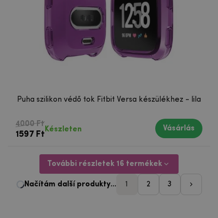
Puha szilikon védő tok Fitbit Versa készülékhez - lila
4000 Ft
Vásárlás
Készleten
1597 Ft
További részletek 16 termékek
1
2
3
pager_following-pa