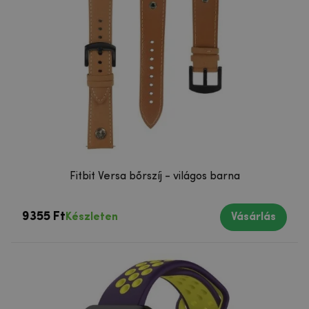
Fitbit Versa bőrszíj - világos barna
9355 Ft
Készleten
Vásárlás