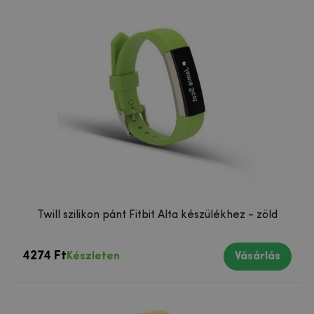
Twill szilikon pánt Fitbit Alta készülékhez - zöld
4274 Ft
Készleten
Vásárlás