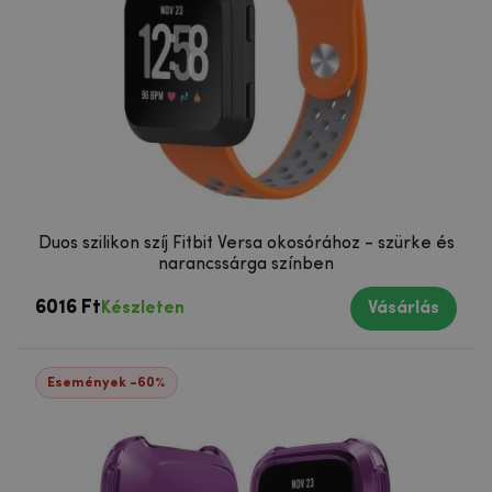
Duos szilikon szíj Fitbit Versa okosórához - szürke és
narancssárga színben
6016 Ft
Készleten
Vásárlás
Események -60%