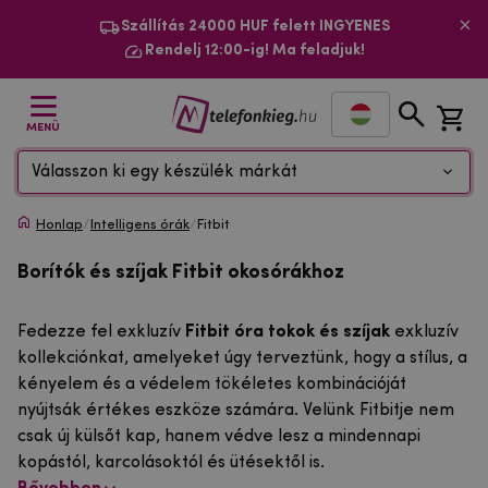
Szállítás 24000 HUF felett INGYENES
Rendelj 12:00-ig! Ma feladjuk!
MENÜ
Válasszon ki egy készülék márkát
Honlap
/
Intelligens órák
/
Fitbit
Borítók és szíjak Fitbit okosórákhoz
Fedezze fel exkluzív
Fitbit óra tokok és szíjak
exkluzív
kollekciónkat, amelyeket úgy terveztünk, hogy a stílus, a
kényelem és a védelem tökéletes kombinációját
nyújtsák értékes eszköze számára. Velünk Fitbitje nem
csak új külsőt kap, hanem védve lesz a mindennapi
kopástól, karcolásoktól és ütésektől is.