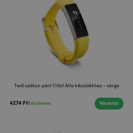
Twill szilikon pánt Fitbit Alta készülékhez - sárga
4274 Ft
Készleten
Vásárlás