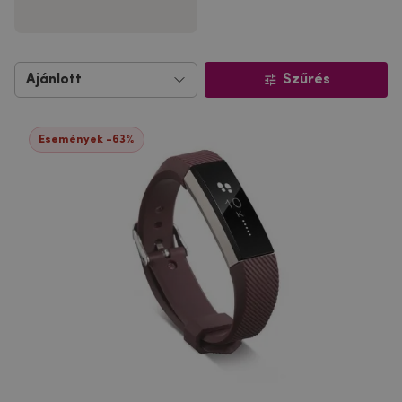
Szűrés
Események -63%