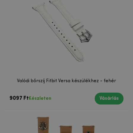
Valódi bőrszíj Fitbit Versa készülékhez - fehér
9097 Ft
Készleten
Vásárlás