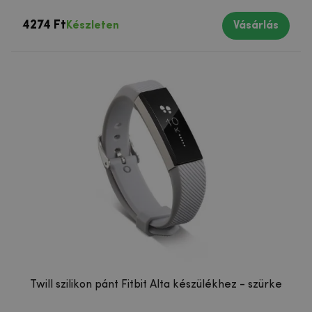
4274 Ft
Készleten
Vásárlás
Twill szilikon pánt Fitbit Alta készülékhez - szürke