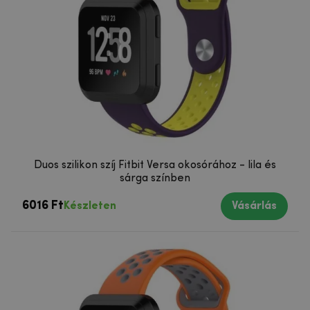
Duos szilikon szíj Fitbit Versa okosórához - lila és
sárga színben
6016 Ft
Készleten
Vásárlás