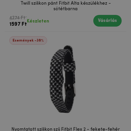
Twill szilikon pánt Fitbit Alta készülékhez -
sötétbarna
4274 Ft
Vásárlás
Készleten
1597 Ft
Események -38%
Nyomtatott szilikon szíj Fitbit Flex 2 - fekete-fehér