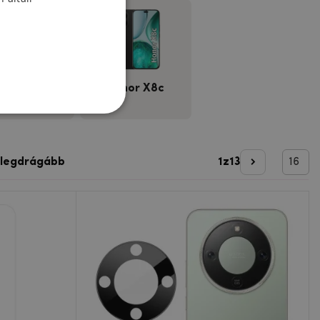
onor X8b
Honor X8c
 legdrágább
1
z
13
Következő o