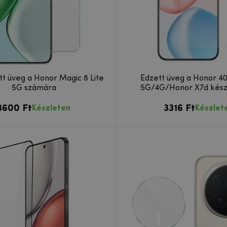
t üveg a Honor Magic 8 Lite
Edzett üveg a Honor 4
5G számára
5G/4G/Honor X7d kész
3600 Ft
3316 Ft
Készleten
Készlet