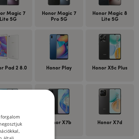
or Magic 7
Honor Magic 7
Honor Magic 8
Lite 5G
Pro 5G
Lite 5G
r Pad 2 8.0
Honor Play
Honor X5c Plus
 forgalom
onor X7a
Honor X7b
Honor X7d
megosztjuk
mációkkal,
 általi