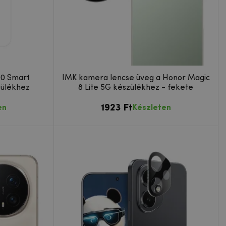
00 Smart
IMK kamera lencse üveg a Honor Magic
ülékhez
8 Lite 5G készülékhez - fekete
1923 Ft
en
Készleten