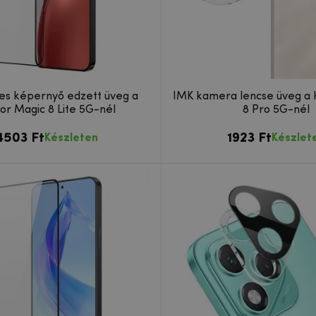
jes képernyő edzett üveg a
IMK kamera lencse üveg a
or Magic 8 Lite 5G-nél
8 Pro 5G-nél
4503 Ft
1923 Ft
Készleten
Készlet