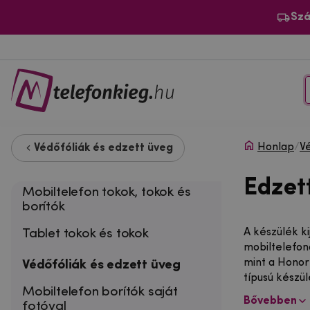
Szá
Honlap
/
V
Védőfóliák és edzett üveg
Edzet
Mobiltelefon tokok, tokok és
borítók
Tablet tokok és tokok
A készülék k
mobiltelefon
mint a Honor
Védőfóliák és edzett üveg
típusú készü
Mobiltelefon borítók saját
Bővebben
fotóval