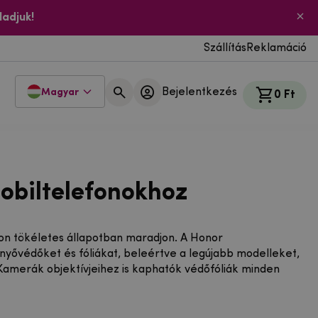
ladjuk!
Szállítás
Reklamáció
Bejelentkezés
Magyar
0 Ft
mobiltelefonokhoz
ávon tökéletes állapotban maradjon. A Honor
yővédőket és fóliákat, beleértve a legújabb modelleket,
 Kamerák objektívjeihez is kaphatók védőfóliák minden