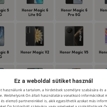
gic 5
Honor Magic 6
Honor Magic 6
Hon
G
Lite 5G
Pro 5G
gic 8
Honor Magic V2
Honor Magic V5
Hono
G
Ez a weboldal sütiket használ
at használunk a tartalom, a hirdetések személyre szabására és a
X6a
Honor X6b
Honor X7
H
e. Webhelyünk Ön általi használatára vonatkozó információkat 
 és elemző partnereinkkel is, akik egyesíthetik azokat más infor
ket Ön biztosított számukra, vagy amelyeket a szolgáltatásaik Ön