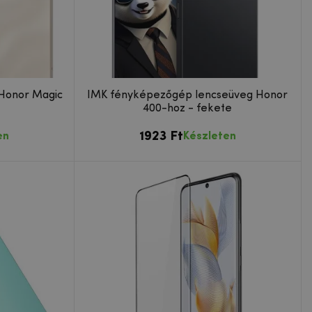
 Honor Magic
IMK fényképezőgép lencseüveg Honor
400-hoz - fekete
1923 Ft
en
Készleten