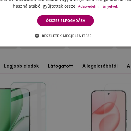
használatából gyűjtöttek össze.
Adatvédelmi irányelvek
ÖSSZES ELFOGADÁSA
RÉSZLETEK MEGJELENÍTÉSE
X8
Honor X8 5G
Honor X8a
H
Legjobb eladók
Látogatott
A legolcsóbbtól
A