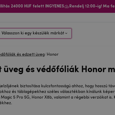
llítás 24000 HUF felett INGYENES
Rendelj 12:00-ig! Ma fe
Válasszon ki egy készülék márkát
édőfóliák és edzett üveg
/
Honor
t üveg és védőfóliák Honor 
ijelzőjének biztosítása kulcsfontosságú ahhoz, hogy hosszú t
okhoz és táblagépekhez széles választékban kínálunk képern
 Magic 5 Pro 5G, Honor X8b, valamint a régebbi verziókat is.
lékhez.