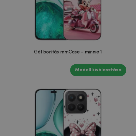
Gél borítás mmCase - minnie 1
Modell kiválasztása