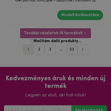
Gél borítás mmCase - absztrakt motívum 52
Modell kiválasztása
További részletek 16 termékek
1
2
3
...
53
pager_followi
Kedvezményes áruk és minden új
termék
Legyen az első, aki hall róluk!
FELIRATKOZÁS