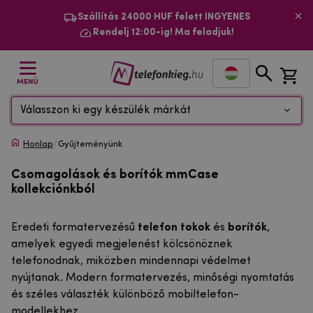
Szállítás 24000 HUF felett INGYENES
Rendelj 12:00-ig! Ma feladjuk!
MENÜ
Válasszon ki egy készülék márkát
Honlap
/
Gyűjteményünk
Csomagolások és borítók mmCase
kollekciónkból
Eredeti formatervezésű
telefon tokok
és
borítók
,
amelyek egyedi megjelenést kölcsönöznek
telefonodnak, miközben mindennapi védelmet
nyújtanak. Modern formatervezés, minőségi nyomtatás
és széles választék különböző mobiltelefon-
modellekhez.