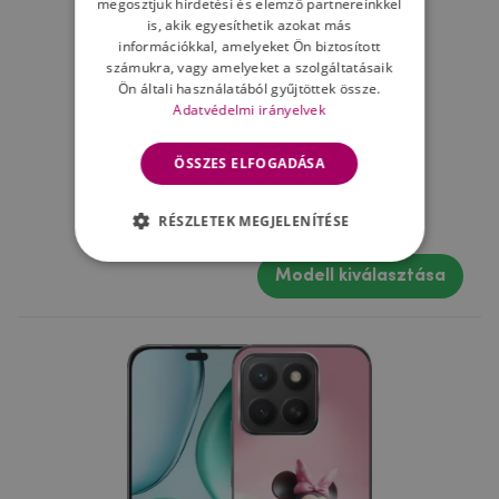
megosztjuk hirdetési és elemző partnereinkkel
is, akik egyesíthetik azokat más
információkkal, amelyeket Ön biztosított
számukra, vagy amelyeket a szolgáltatásaik
Ön általi használatából gyűjtöttek össze.
Adatvédelmi irányelvek
ÖSSZES ELFOGADÁSA
Gél borítás mmCase - minnie és mickey
RÉSZLETEK MEGJELENÍTÉSE
Modell kiválasztása