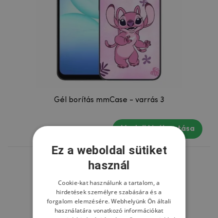
Gél borítás mmCase - varrás 3
Modell kiválasztása
Ez a weboldal sütiket
használ
Cookie-kat használunk a tartalom, a
hirdetések személyre szabására és a
forgalom elemzésére. Webhelyünk Ön általi
használatára vonatkozó információkat