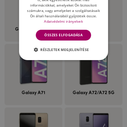
információkkal, amelyeket Ön biztosított
számukra, vagy amelyeket a szolgáltatásaik
Ön általi használatából gyűjtöttek össze.
Adatvédelmi irányelvek
Galaxy A7 (2018)
Galaxy A70
ÖSSZES ELFOGADÁSA
RÉSZLETEK MEGJELENÍTÉSE
Galaxy A71
Galaxy A72/A72 5G