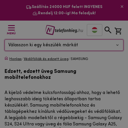
Szállítás 24000 HUF felett INGYENES
Rendelj 12:00-ig! Ma feladjuk!
MENÜ
Válasszon ki egy készülék márkát
Honlap
/
Védőfóliák és edzett üveg
/
SAMSUNG
Edzett, edzett üveg Samsung
mobiltelefonokhoz
A kijelző védelme kulcsfontosságú ahhoz, hogy a lehető
leghosszabb ideig tökéletes állapotban tartsa
készülékét. Samsung mobiltelefonokhoz és
táblagépekhez kínálunk védőüvegeket és védőfóliákat.
A legújabb modellektől a régebbiekig - Samsung Galaxy
S24, S24 Ultra vagy üveg és fólia Samsung Galaxy A25,