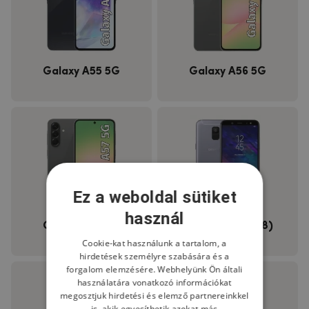
Galaxy A55 5G
Galaxy A56 5G
Ez a weboldal sütiket
használ
Galaxy A57 5G
Galaxy A6 (2018)
Cookie-kat használunk a tartalom, a
hirdetések személyre szabására és a
forgalom elemzésére. Webhelyünk Ön általi
használatára vonatkozó információkat
megosztjuk hirdetési és elemző partnereinkkel
is, akik egyesíthetik azokat más