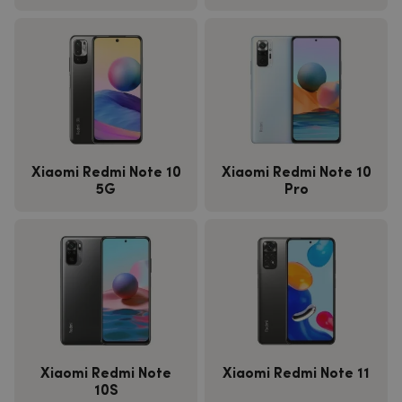
Xiaomi Redmi Note 10
Xiaomi Redmi Note 10
5G
Pro
Xiaomi Redmi Note
Xiaomi Redmi Note 11
10S