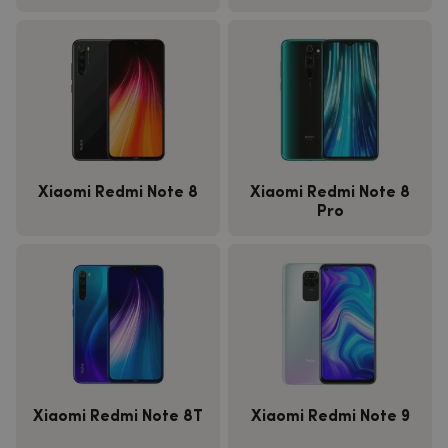
Xiaomi Redmi Note 8
Xiaomi Redmi Note 8
Pro
Xiaomi Redmi Note 8T
Xiaomi Redmi Note 9