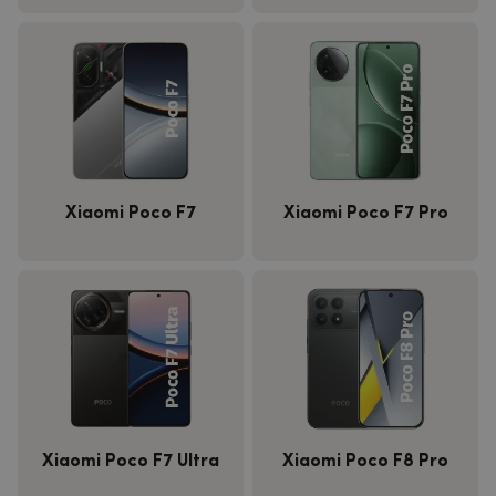
Xiaomi Poco F7
Xiaomi Poco F7 Pro
Xiaomi Poco F7 Ultra
Xiaomi Poco F8 Pro