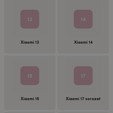
Xiaomi 13
Xiaomi 14
Xiaomi 15
Xiaomi 17 sorozat