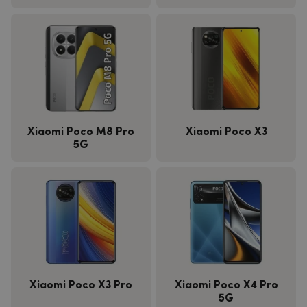
Xiaomi Poco M8 Pro
Xiaomi Poco X3
5G
Xiaomi Poco X3 Pro
Xiaomi Poco X4 Pro
5G