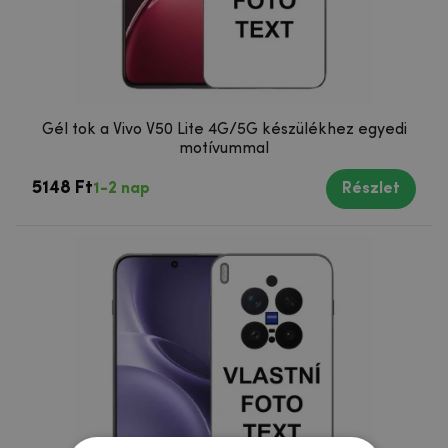
Gél tok a Vivo V50 Lite 4G/5G készülékhez egyedi
motívummal
5148 Ft
1-2 nap
Részlet