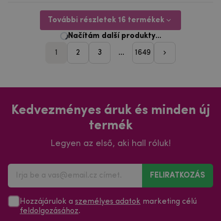
További részletek 16 termékek
1
2
3
...
1649
pager_followi
Kedvezményes áruk és minden új
termék
Legyen az első, aki hall róluk!
FELIRATKOZÁS
Hozzájárulok a
személyes adatok
marketing célú
feldolgozásához
.