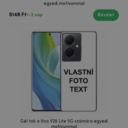
egyedi motívummal
5148 Ft
1-2 nap
Részlet
Gél tok a Vivo V29 Lite 5G számára egyedi
motívummal