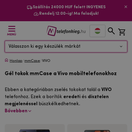
Szállítás 24000 HUF felett INGYENES
Rendelj 12:00-ig! Ma feladjuk!
MENÜ
Válasszon ki egy készülék márkát
Honlap
/
mmCase
/
VIVO
Gél tokok mmCase a Vivo mobiltelefonokhoz
Ebben a kategóriában zselés tokokat talál a
VIVO
telefonhoz. Ezek a borítók
eredeti
és
dísztelen
megjelenéssel
büszkélkedhetnek.
Bővebben