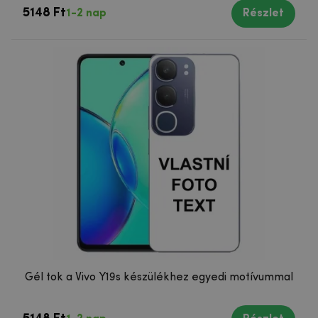
5148 Ft
1-2 nap
Részlet
Gél tok a Vivo Y19s készülékhez egyedi motívummal