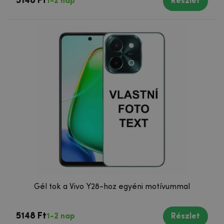
5148 Ft
1-2 nap
Részlet
Gél tok a Vivo Y28-hoz egyéni motívummal
5148 Ft
1-2 nap
Részlet