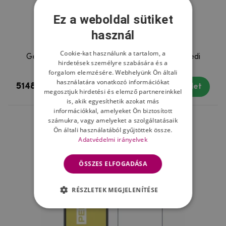
Ez a weboldal sütiket
használ
Cookie-kat használunk a tartalom, a
Gél tok a Vivo X300 Pro 5G készülékhez egyedi
hirdetések személyre szabására és a
motívummal
forgalom elemzésére. Webhelyünk Ön általi
használatára vonatkozó információkat
5148 Ft
1-2 nap
Részlet
megosztjuk hirdetési és elemző partnereinkkel
is, akik egyesíthetik azokat más
információkkal, amelyeket Ön biztosított
számukra, vagy amelyeket a szolgáltatásaik
Ön általi használatából gyűjtöttek össze.
Adatvédelmi irányelvek
ÖSSZES ELFOGADÁSA
RÉSZLETEK MEGJELENÍTÉSE