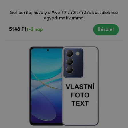
Gél borító, hüvely a Vivo Y21/Y21s/Y33s készülékhez
egyedi motívummal
5148 Ft
1-2 nap
Részlet