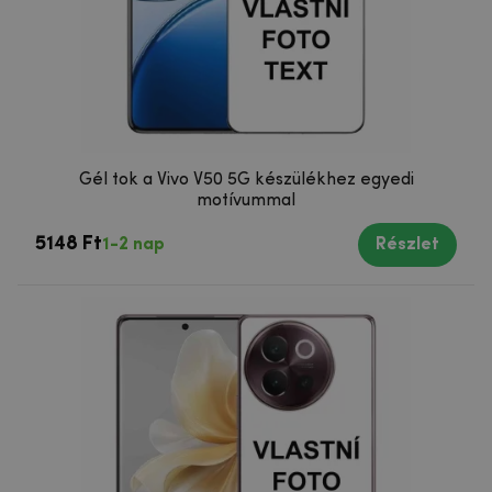
Gél tok a Vivo V50 5G készülékhez egyedi
motívummal
5148 Ft
1-2 nap
Részlet