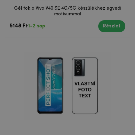
Gél tok a Vivo V40 SE 4G/5G készülékhez egyedi
motívummal
5148 Ft
1-2 nap
Részlet