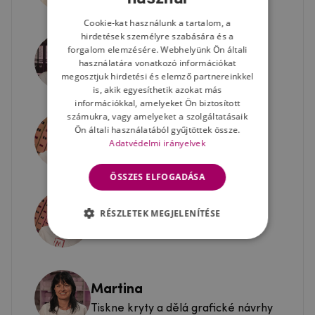
Cookie-kat használunk a tartalom, a
hirdetések személyre szabására és a
forgalom elemzésére. Webhelyünk Ön általi
Linda
használatára vonatkozó információkat
Vyřizuje výměny a reklamace
megosztjuk hirdetési és elemző partnereinkkel
is, akik egyesíthetik azokat más
információkkal, amelyeket Ön biztosított
számukra, vagy amelyeket a szolgáltatásaik
Ön általi használatából gyűjtöttek össze.
Jindřich
Adatvédelmi irányelvek
Expedice objednávek
ÖSSZES ELFOGADÁSA
Jana
RÉSZLETEK MEGJELENÍTÉSE
Expedice objednávek
Martina
Tiskne kryty a dělá grafické návrhy