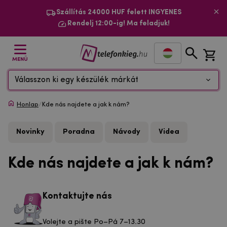
Szállítás 24000 HUF felett INGYENES
Rendelj 12:00-ig! Ma feladjuk!
MENÜ
Válasszon ki egy készülék márkát
Honlap
/
Kde nás najdete a jak k nám?
Novinky
Poradna
Návody
Videa
Kde nás najdete a jak k nám?
Kontaktujte nás
Volejte a pište Po–Pá 7–13.30