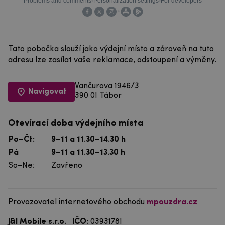
Tato pobočka slouží jako výdejní místo a zároveň na tuto
adresu lze zasílat vaše reklamace, odstoupení a výměny.
Vančurova 1946/3
Navigovat
390 01 Tábor
Otevírací doba výdejního místa
Po–Čt:
9–11 a 11.30–14.30 h
Pá
9–11 a 11.30–13.30 h
So–Ne:
Zavřeno
Provozovatel internetového obchodu
mpouzdra.cz
J&I Mobile s.r.o.
IČO:
03931781