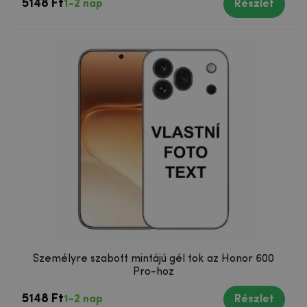
5148 Ft
1-2 nap
Részlet
Személyre szabott mintájú gél tok az Honor 600
Pro-hoz
5148 Ft
1-2 nap
Részlet