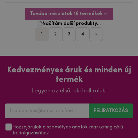
További részletek 16 termékek
1
2
3
4
pager_following-
Kedvezményes áruk és minden új
termék
Legyen az első, aki hall róluk!
FELIRATKOZÁS
Hozzájárulok a
személyes adatok
marketing célú
feldolgozásához
.