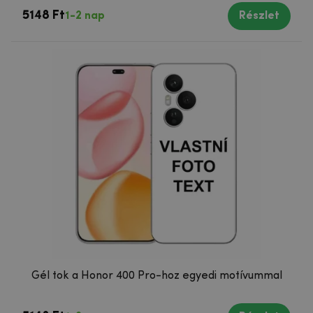
5148 Ft
1-2 nap
Részlet
Gél tok a Honor 400 Pro-hoz egyedi motívummal