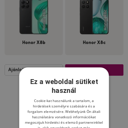
Honor X8b
Honor X8c
Szűrés
Ez a weboldal sütiket
használ
Cookie-kat használunk a tartalom, a
hirdetések személyre szabására és a
forgalom elemzésére. Webhelyünk Ön általi
használatára vonatkozó információkat
megosztjuk hirdetési és elemző partnereinkkel
is, akik egyesíthetik azokat más