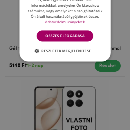
információkkal, amelyeket Ön biztosított
számukra, vagy amelyeket a szolgáltatásaik
Ön általi használatából gyűjtöttek össze.
Adatvédelmi irányelvek
ÖSSZES ELFOGADÁSA
Gél tok a Honor 90 Lite számára egyedi motívummal
RÉSZLETEK MEGJELENÍTÉSE
5148 Ft
1-2 nap
Részlet