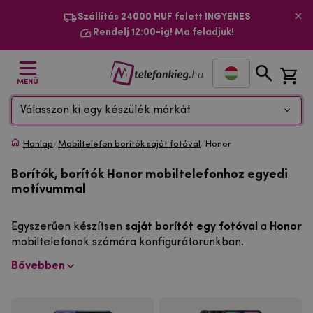
Szállítás 24000 HUF felett INGYENES
Rendelj 12:00-ig! Ma feladjuk!
MENÜ
Válasszon ki egy készülék márkát
Honlap
/
Mobiltelefon borítók saját fotóval
/
Honor
Borítók, borítók Honor mobiltelefonhoz egyedi
motívummal
Egyszerűen készítsen
saját borítót egy fotóval
a
Honor
mobiltelefonok számára konfigurátorunkban.
Bővebben