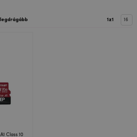
 legdrágább
1
z
1
A1 Class 10