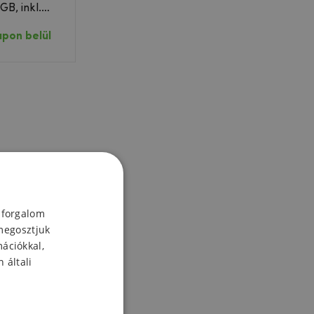
B, inkl.
apon belül
 forgalom
megosztjuk
mációkkal,
 általi