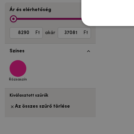
Ár és elérhetőség
Ft
akár
Ft
Színes
Rózsaszín
Kiválasztott szűrők
Az összes szűrő törlése