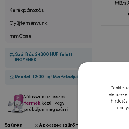
MB/s A
nagyseb
Kerékpározás
Gyűjteményünk
mmCase
Szállítás 24000 HUF felett
INGYENES
Rendelj 12:00-ig! Ma feladjuk!
Cookie-k
elemzésér
Válasszon az összes
hirdetési
termék
közül, vagy
amelye
próbáljon meg szűrni
Szűrés
Az összes szűrő törlése