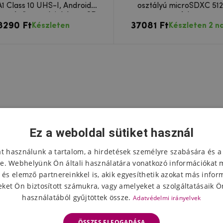
1 Class 10 UHS-I, Android
osztályú microSDXC 512G
ességű memóriakártya SD
Adapter
8290 Ft
adapterrel együtt
37081 Ft
Készleten
Készleten 2 n
Ez a weboldal sütiket használ
at használunk a tartalom, a hirdetések személyre szabására és a
e. Webhelyünk Ön általi használatára vonatkozó információkat 
 és elemző partnereinkkel is, akik egyesíthetik azokat más infor
ket Ön biztosított számukra, vagy amelyeket a szolgáltatásaik Ön
használatából gyűjtöttek össze.
Adatvédelmi irányelvek
ÖSSZES ELFOGADÁSA