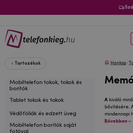
Szá
Honlap
/
T
Tartozékok
Memór
Mobiltelefon tokok, tokok és
borítók
Tablet tokok és tokok
A
kiváló min
bővítésére. 
Védőfóliák és edzett üveg
mindennapi ha
Bővebben
Mobiltelefon borítók saját
fotóval