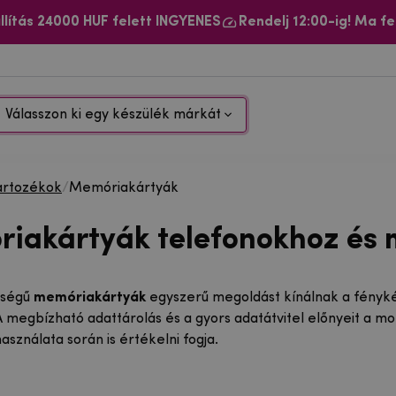
llítás 24000 HUF felett INGYENES
Rendelj 12:00-ig! Ma fe
Válasszon ki egy készülék márkát
artozékok
/
Memóriakártyák
iakártyák telefonokhoz és
őségű
memóriakártyák
egyszerű megoldást kínálnak a fénykép
A megbízható adattárolás és a gyors adatátvitel előnyeit a 
sználata során is értékelni fogja.