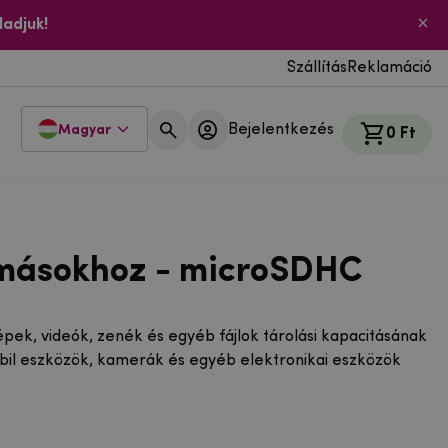
ladjuk!
Szállítás
Reklamáció
Bejelentkezés
Magyar
0 Ft
 másokhoz - microSDHC
ek, videók, zenék és egyéb fájlok tárolási kapacitásának
mobil eszközök, kamerák és egyéb elektronikai eszközök