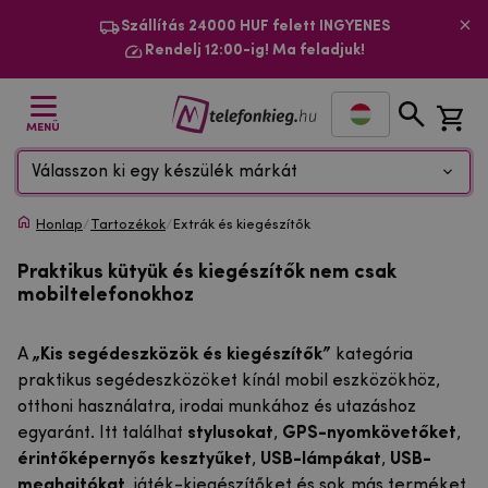
Szállítás 24000 HUF felett INGYENES
Rendelj 12:00-ig! Ma feladjuk!
MENÜ
Válasszon ki egy készülék márkát
Honlap
/
Tartozékok
/
Extrák és kiegészítők
Praktikus kütyük és kiegészítők nem csak
mobiltelefonokhoz
A
„Kis segédeszközök és kiegészítők”
kategória
praktikus segédeszközöket kínál mobil eszközökhöz,
otthoni használatra, irodai munkához és utazáshoz
egyaránt. Itt találhat
stylusokat
,
GPS-nyomkövetőket
,
érintőképernyős kesztyűket
,
USB-lámpákat
,
USB-
meghajtókat
, játék-kiegészítőket és sok más terméket,