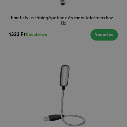
Point stylus táblagépekhez és mobiltelefonokhoz -
lila
1323 Ft
Készleten
Vásárlás