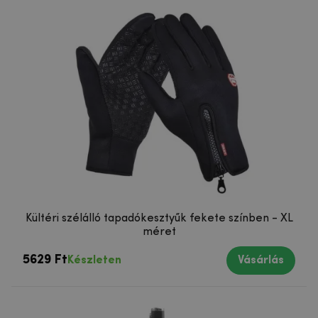
Kültéri szélálló tapadókesztyűk fekete színben - XL
méret
5629 Ft
Készleten
Vásárlás