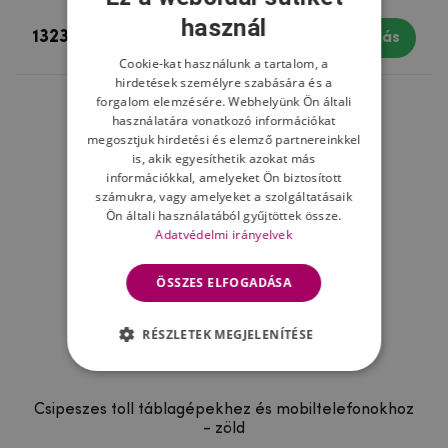
használ
1323 Ft
Készleten
Vásárlás
Cookie-kat használunk a tartalom, a
hirdetések személyre szabására és a
forgalom elemzésére. Webhelyünk Ön általi
használatára vonatkozó információkat
megosztjuk hirdetési és elemző partnereinkkel
is, akik egyesíthetik azokat más
információkkal, amelyeket Ön biztosított
számukra, vagy amelyeket a szolgáltatásaik
Ön általi használatából gyűjtöttek össze.
Adatvédelmi irányelvek
ÖSSZES ELFOGADÁSA
RÉSZLETEK MEGJELENÍTÉSE
Csipeszes toll táblagépekhez és mobiltelefonokhoz
- zöld