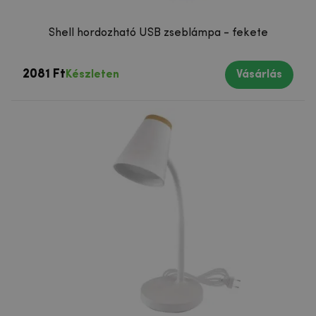
Shell hordozható USB zseblámpa - fekete
2081 Ft
Készleten
Vásárlás