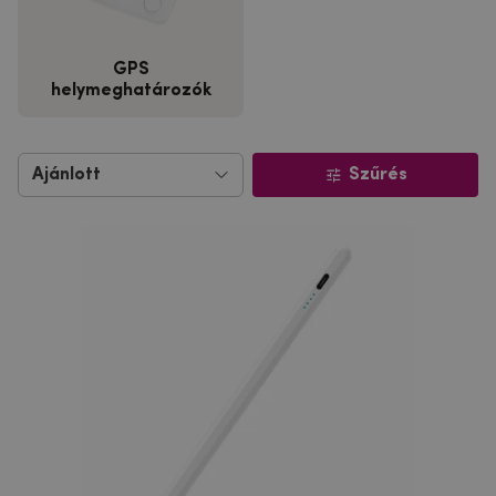
GPS
helymeghatározók
Szűrés