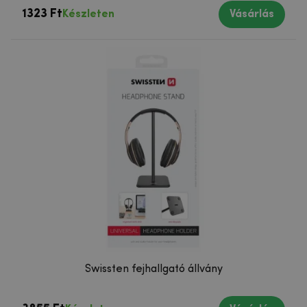
1323 Ft
Készleten
Vásárlás
Swissten fejhallgató állvány