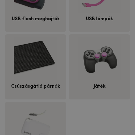
USB flash meghajtók
USB lámpák
Csúszásgátló párnák
Játék