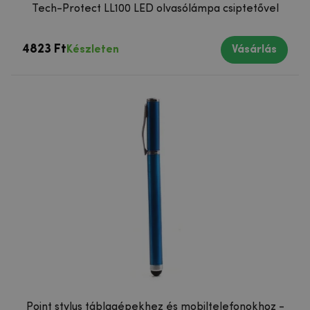
Tech-Protect LL100 LED olvasólámpa csiptetővel
4823 Ft
Készleten
Vásárlás
Point stylus táblagépekhez és mobiltelefonokhoz -