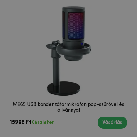
ME6S USB kondenzátormikrofon pop-szűrővel és
állvánnyal
15968 Ft
Készleten
Vásárlás