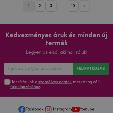
1
2
3
...
10
pager_followi
Kedvezményes áruk és minden új
termék
Legyen az első, aki hall róluk!
FELIRATKOZÁS
Hozzájárulok a
személyes adatok
marketing célú
feldolgozásához
.
Facebook
Instagram
Youtube