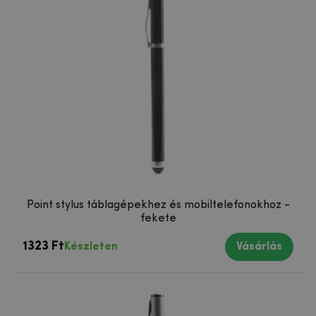
Point stylus táblagépekhez és mobiltelefonokhoz -
fekete
1323 Ft
Készleten
Vásárlás