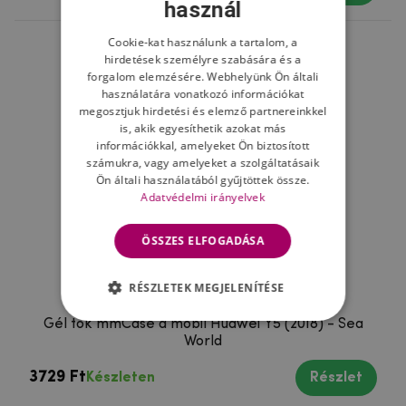
használ
Cookie-kat használunk a tartalom, a
hirdetések személyre szabására és a
forgalom elemzésére. Webhelyünk Ön általi
használatára vonatkozó információkat
megosztjuk hirdetési és elemző partnereinkkel
is, akik egyesíthetik azokat más
információkkal, amelyeket Ön biztosított
számukra, vagy amelyeket a szolgáltatásaik
Ön általi használatából gyűjtöttek össze.
Adatvédelmi irányelvek
ÖSSZES ELFOGADÁSA
RÉSZLETEK MEGJELENÍTÉSE
Gél tok mmCase a mobil Huawei Y5 (2018) - Sea
World
3729 Ft
Készleten
Részlet