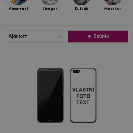
Absztrakt
Virágok
Kutyák
Macskák
Szűrés