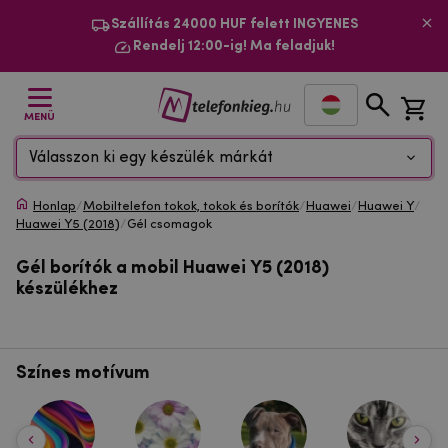
Szállítás 24000 HUF felett INGYENES
Rendelj 12:00-ig! Ma feladjuk!
MENÜ
Válasszon ki egy készülék márkát
Honlap
/
Mobiltelefon tokok, tokok és borítók
/
Huawei
/
Huawei Y
/
Huawei Y5 (2018)
/
Gél csomagok
Gél borítók a mobil Huawei Y5 (2018)
készülékhez
Színes motívum