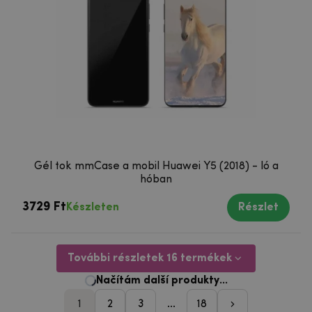
Gél tok mmCase a mobil Huawei Y5 (2018) - ló a
hóban
3729 Ft
Készleten
Részlet
További részletek 16 termékek
1
2
3
...
18
pager_followi