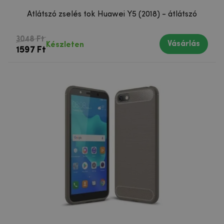
Átlátszó zselés tok Huawei Y5 (2018) - átlátszó
3048 Ft
Vásárlás
Készleten
1597 Ft