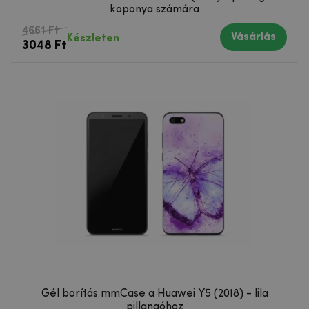
koponya számára
4661 Ft
Vásárlás
Készleten
3048 Ft
Gél borítás mmCase a Huawei Y5 (2018) - lila
pillangóhoz