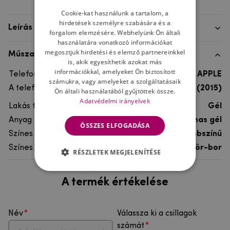
Cookie-kat használunk a tartalom, a
hirdetések személyre szabására és a
Leírás
forgalom elemzésére. Webhelyünk Ön általi
használatára vonatkozó információkat
megosztjuk hirdetési és elemző partnereinkkel
Műszaki adatok
is, akik egyesíthetik azokat más
információkkal, amelyeket Ön biztosított
Telefon márka
APPLE
számukra, vagy amelyeket a szolgáltatásaik
A telefonmodellhez
iPhone 5, 5S (2015)
Ön általi használatából gyűjtöttek össze.
Adatvédelmi irányelvek
Lakás típusa
Gél
Anyag
rugalmas gél
ÖSSZES ELFOGADÁSA
Színes
többszínű
Színes motívum
Sör-bor
RÉSZLETEK MEGJELENÍTÉSE
A termék értékelése
Név
Válassza ki a csillagok
számát