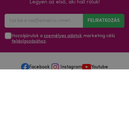
Legyen az első, aki hall róluk!
FELIRATKOZÁS
Hozzájárulok a
személyes adatok
marketing célú
feldolgozásához
.
Facebook
Instagram
Youtube
Minden a vásárlásról
Szolgáltatások és szervizelés
Szerzői jog © 2025
mpouzdra.hu