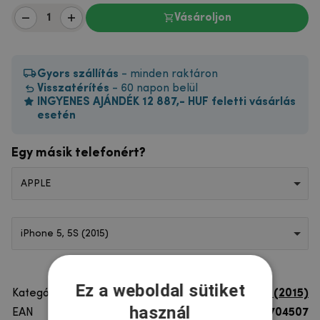
Vásároljon
Gyors szállítás
- minden raktáron
Visszatérítés
- 60 napon belül
INGYENES AJÁNDÉK 12 887,- HUF feletti vásárlás
esetén
Egy másik telefonért?
APPLE
iPhone 5, 5S (2015)
Ez a weboldal sütiket
Kategória
iPhone 5, 5S (2015)
használ
EAN
8596579704507