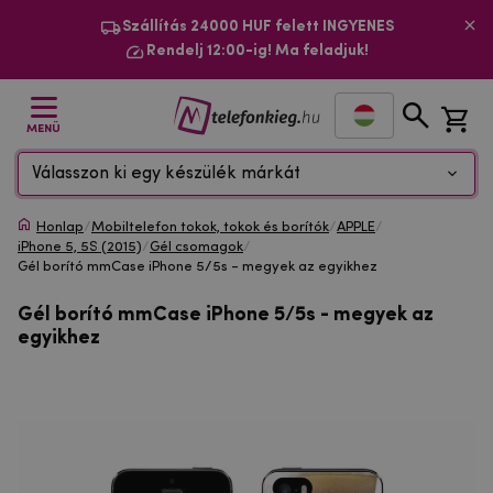
Szállítás 24000 HUF felett INGYENES
Rendelj 12:00-ig! Ma feladjuk!
MENÜ
Válasszon ki egy készülék márkát
Honlap
/
Mobiltelefon tokok, tokok és borítók
/
APPLE
/
iPhone 5, 5S (2015)
/
Gél csomagok
/
Gél borító mmCase iPhone 5/5s - megyek az egyikhez
Gél borító mmCase iPhone 5/5s - megyek az
egyikhez