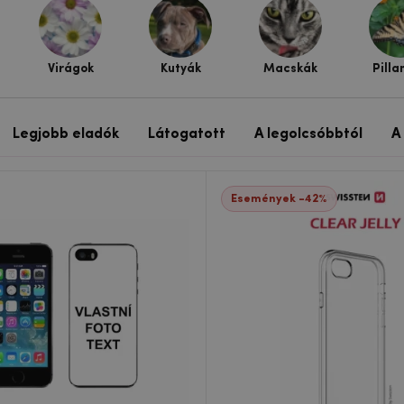
Virágok
Kutyák
Macskák
Pilla
Legjobb eladók
Látogatott
A legolcsóbbtól
A
Események -42%