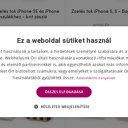
elés tok iPhone SE és iPhone
Zselés tok iPhone 5, 5 - Ba
szülékhez - brit zászló
4000 Ft
2877 Ft
Készleten
Készlet
790 Ft
Ez a weboldal sütiket használ
k -80%
Események -76%
at használunk a tartalom, a hirdetések személyre szabására és a
e. Webhelyünk Ön általi használatára vonatkozó információkat 
 és elemző partnereinkkel is, akik egyesíthetik azokat más infor
ket Ön biztosított számukra, vagy amelyeket a szolgáltatásaik Ön
használatából gyűjtöttek össze.
Adatvédelmi irányelvek
ÖSSZES ELFOGADÁSA
RÉSZLETEK MEGJELENÍTÉSE