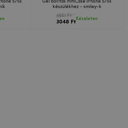
Phone 5/5s
Gél borítás mmCase iPhone 5/5s
ník
készülékhez - smiley-k
4661 Ft
en
Készleten
3048 Ft