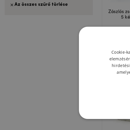
Az összes szűrő törlése
Zászlós zs
5 ké
Eseménye
Cookie-k
elemzésér
hirdetési
amelye