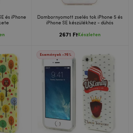
SE és iPhone
Dombornyomott zselés tok iPhone 5 és
kete
iPhone SE készülékhez - dühös
2671 Ft
en
Készleten
Események -76%