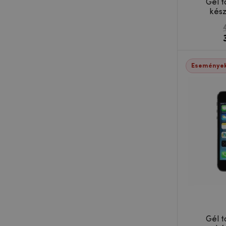
Gél 
kész
Események
Gél 