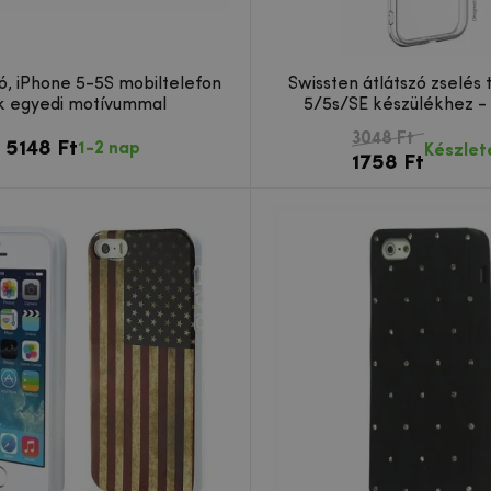
ó, iPhone 5-5S mobiltelefon
Swissten átlátszó zselés 
k egyedi motívummal
5/5s/SE készülékhez - 
3048 Ft
5148 Ft
1-2 nap
Készlet
1758 Ft