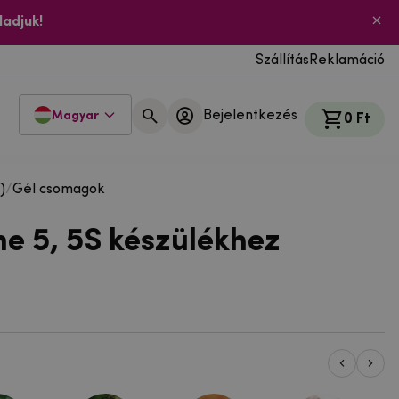
ladjuk!
Szállítás
Reklamáció
Bejelentkezés
Magyar
0 Ft
)
/
Gél csomagok
ne 5, 5S készülékhez