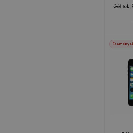
Gél tok i
Események