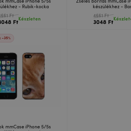
tok mmCase iPhone 5/5s
Zselés borítás mmCase i
ülékhez - Rubik-kocka
készülékhez - Ba
4661 Ft
4661 Ft
Készleten
Készlet
3048 Ft
3048 Ft
 -35%
tok mmCase iPhone 5/5s