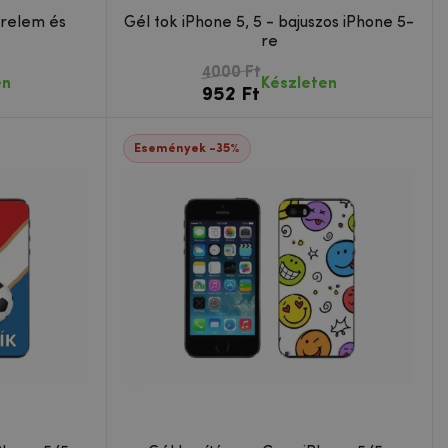
erelem és
Gél tok iPhone 5, 5 - bajuszos iPhone 5-
re
4000 Ft
en
Készleten
952 Ft
Események -35%