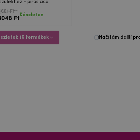
szülékhez - piros cica
4661 Ft
Készleten
3048 Ft
észletek 16 termékek