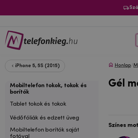
Szá
Honlap
/
Mo
iPhone 5, 5S (2015)
Gél m
Mobiltelefon tokok, tokok és
borítók
Tablet tokok és tokok
Védőfóliák és edzett üveg
Színes mo
Mobiltelefon borítók saját
fotóval