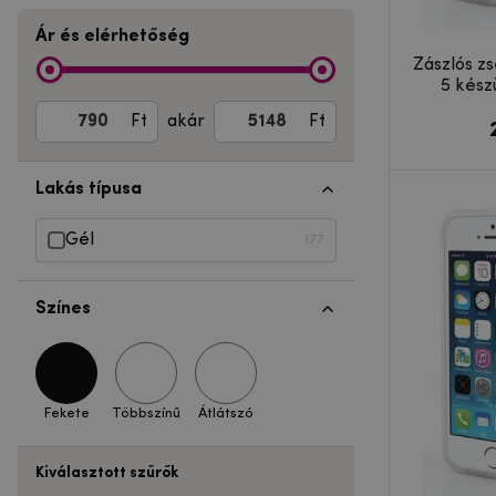
Ár és elérhetőség
Zászlós zs
5 kész
Ft
akár
Ft
Lakás típusa
Gél
177
Színes
Fekete
Többszínű
Átlátszó
Kiválasztott szűrők