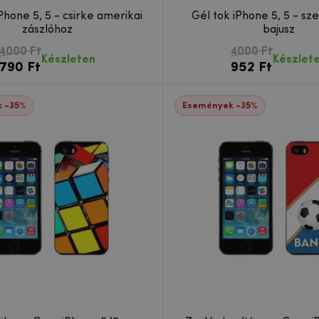
Phone 5, 5 - csirke amerikai
Gél tok iPhone 5, 5 - sz
zászlóhoz
bajusz
4000 Ft
4000 Ft
Készleten
Készlet
790 Ft
952 Ft
 -35%
Események -35%