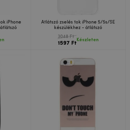
tok iPhone
Átlátszó zselés tok iPhone 5/5s/SE
átlátszó
készülékhez - átlátszó
3048 Ft
en
Készleten
1597 Ft