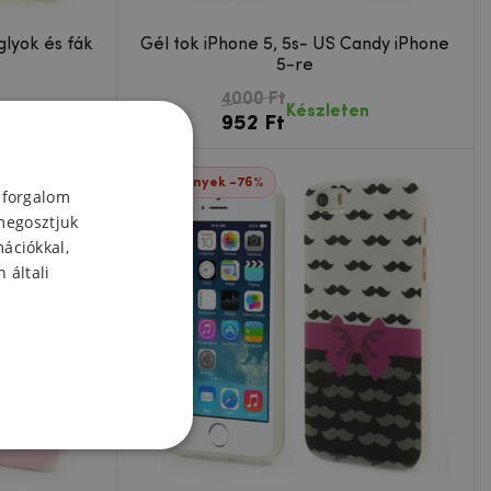
glyok és fák
Gél tok iPhone 5, 5s- US Candy iPhone
5-re
4000 Ft
en
Készleten
952 Ft
Események -76%
 forgalom
megosztjuk
mációkkal,
 általi