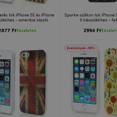
elés tok iPhone SE és iPhone
Sparke szilikon tok iPhone 
ülékhez - amerikai zászló
5 készülékhez - fe
2877 Ft
2994 Ft
Készleten
Készlet
Események -80%