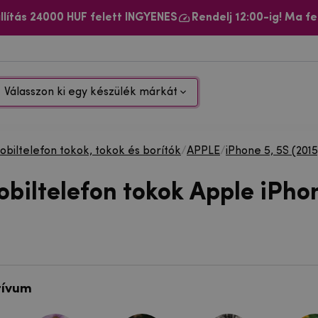
llítás 24000 HUF felett INGYENES
Rendelj 12:00-ig! Ma fe
Válasszon ki egy készülék márkát
biltelefon tokok, tokok és borítók
/
APPLE
/
iPhone 5, 5S (2015
obiltelefon tokok Apple iPho
tívum