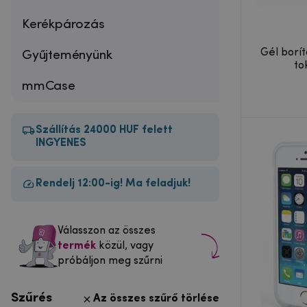
Kerékpározás
Gél borít
Gyűjteményünk
to
mmCase
Szállítás 24000 HUF felett
INGYENES
Rendelj 12:00-ig! Ma feladjuk!
Válasszon az összes
termék
közül, vagy
próbáljon meg szűrni
Szűrés
Az összes szűrő törlése