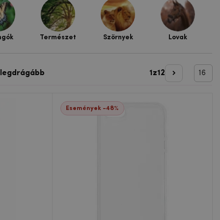
ngók
Természet
Szörnyek
Lovak
 legdrágább
1
z
12
Következő o
Események -48%