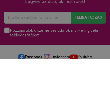
Legyen az első, aki hall róluk!
FELIRATKOZÁS
Hozzájárulok a
személyes adatok
marketing célú
feldolgozásához
.
Facebook
Instagram
Youtube
Minden a vásárlásról
Szolgáltatások és szervizelés
Szerzői jog © 2025
mpouzdra.hu