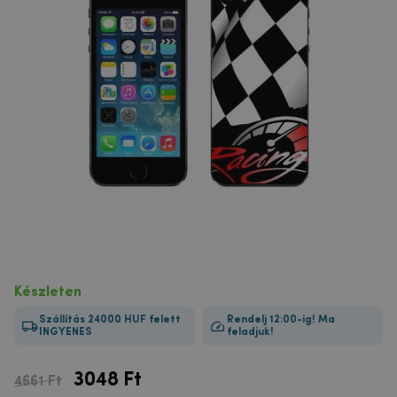
Készleten
Szállítás 24000 HUF felett
Rendelj 12:00-ig! Ma
INGYENES
feladjuk!
3048
Ft
4661 Ft