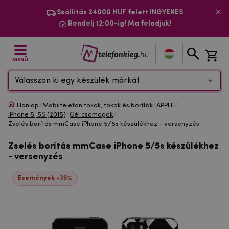
Szállítás 24000 HUF felett INGYENES
Rendelj 12:00-ig! Ma feladjuk!
MENÜ
Válasszon ki egy készülék márkát
Honlap
/
Mobiltelefon tokok, tokok és borítók
/
APPLE
/
iPhone 5, 5S (2015)
/
Gél csomagok
/
Zselés borítás mmCase iPhone 5/5s készülékhez - versenyzés
Zselés borítás mmCase iPhone 5/5s készülékhez
- versenyzés
Események -35%