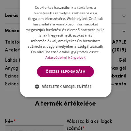
Cookie-kat használunk a tartalom, a
hirdetések személyre szabására és a
Leírás
forgalom elemzésére. Webhelyünk Ön általi
használatára vonatkozó információkat
megosztjuk hirdetési és elemző partnereinkkel
Műszaki adatok
is, akik egyesíthetik azokat más
információkkal, amelyeket Ön biztosított
Telefon márka
APPLE
számukra, vagy amelyeket a szolgáltatásaik
A telefonmodellhez
iPhone 5, 5S (2015)
Ön általi használatából gyűjtöttek össze.
Adatvédelmi irányelvek
Lakás típusa
Gél
Anyag
rugalmas gél
ÖSSZES ELFOGADÁSA
Színes
többszínű
Színes motívum
Auto-moto
RÉSZLETEK MEGJELENÍTÉSE
A termék értékelése
Név
Válassza ki a csillagok
számát