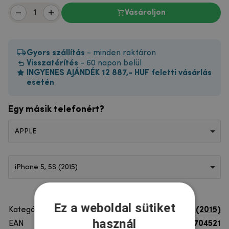
Vásároljon
Gyors szállítás
- minden raktáron
Visszatérítés
- 60 napon belül
INGYENES AJÁNDÉK 12 887,- HUF feletti vásárlás
esetén
Egy másik telefonért?
APPLE
iPhone 5, 5S (2015)
Ez a weboldal sütiket
Kategória
iPhone 5, 5S (2015)
használ
EAN
8596579704521