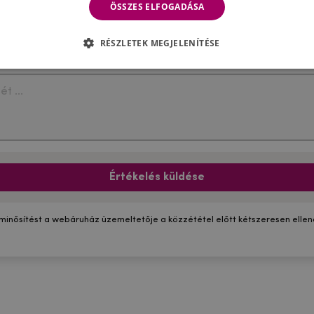
ÖSSZES ELFOGADÁSA
RÉSZLETEK MEGJELENÍTÉSE
Értékelés küldése
 minősítést a webáruház üzemeltetője a közzététel előtt kétszeresen ellenő