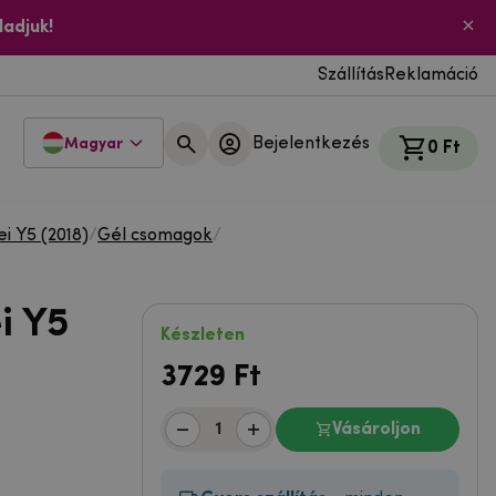
ladjuk!
Szállítás
Reklamáció
Bejelentkezés
Magyar
0 Ft
i Y5 (2018)
/
Gél csomagok
/
i Y5
Készleten
3729
Ft
Vásároljon