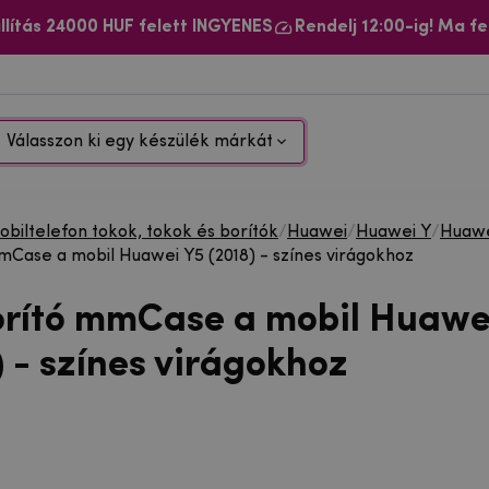
llítás 24000 HUF felett INGYENES
Rendelj 12:00-ig! Ma fe
Válasszon ki egy készülék márkát
biltelefon tokok, tokok és borítók
/
Huawei
/
Huawei Y
/
Huawe
mCase a mobil Huawei Y5 (2018) - színes virágokhoz
orító mmCase a mobil Huawe
 - színes virágokhoz