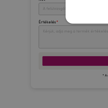
Értékelés
* A