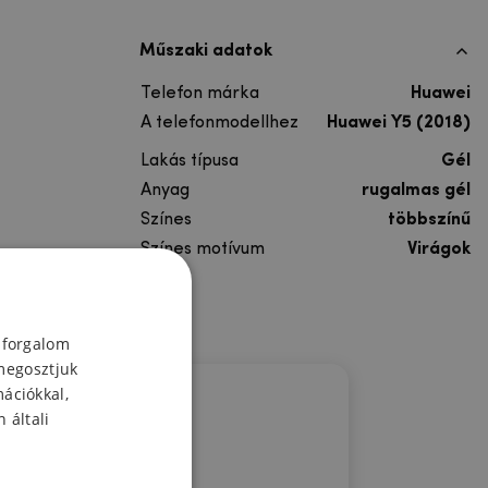
Műszaki adatok
Telefon márka
Huawei
A telefonmodellhez
Huawei Y5 (2018)
Lakás típusa
Gél
Anyag
rugalmas gél
Színes
többszínű
Színes motívum
Virágok
 forgalom
megosztjuk
mációkkal,
 általi