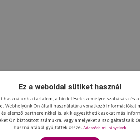
Ez a weboldal sütiket használ
at használunk a tartalom, a hirdetések személyre szabására és a
e. Webhelyünk Ön általi használatára vonatkozó információkat 
 és elemző partnereinkkel is, akik egyesíthetik azokat más infor
A termék értékelése
ket Ön biztosított számukra, vagy amelyeket a szolgáltatásaik Ön
használatából gyűjtöttek össze.
Adatvédelmi irányelvek
Válassza ki a csillagok számát