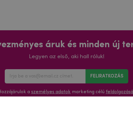
ezményes áruk és minden új t
Legyen az első, aki hall róluk!
FELIRATKOZÁS
Hozzájárulok a
személyes adatok
marketing célú
feldolgozás