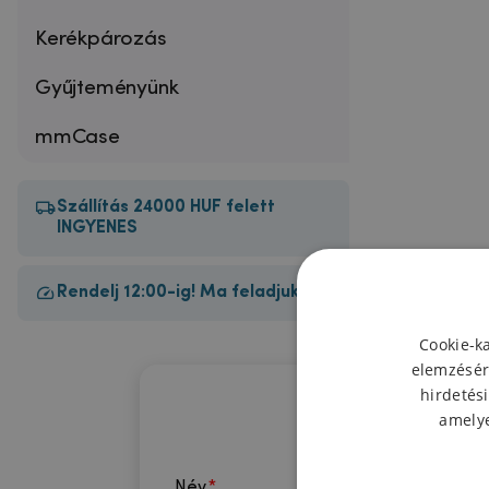
Kerékpározás
Gyűjteményünk
mmCase
Szállítás 24000 HUF felett
INGYENES
Rendelj 12:00-ig! Ma feladjuk!
Cookie-k
elemzésér
hirdetési
amelye
Név