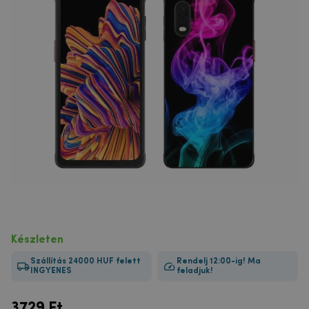
Készleten
Szállítás 24000 HUF felett
Rendelj 12:00-ig! Ma
INGYENES
feladjuk!
3729
Ft