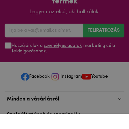
termék
Legyen az első, aki hall róluk!
FELIRATKOZÁS
Hozzájárulok a
személyes adatok
marketing célú
feldolgozásához
.
Facebook
Instagram
Youtube
Minden a vásárlásról
Szolgáltatások és szervizelés
Szerzői jog © 2025
mpouzdra.hu