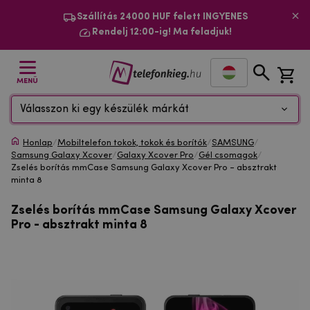
Szállítás 24000 HUF felett INGYENES
Rendelj 12:00-ig! Ma feladjuk!
MENÜ
Válasszon ki egy készülék márkát
Honlap
/
Mobiltelefon tokok, tokok és borítók
/
SAMSUNG
/
Samsung Galaxy Xcover
/
Galaxy Xcover Pro
/
Gél csomagok
/
Zselés borítás mmCase Samsung Galaxy Xcover Pro - absztrakt
minta 8
Zselés borítás mmCase Samsung Galaxy Xcover
Pro - absztrakt minta 8