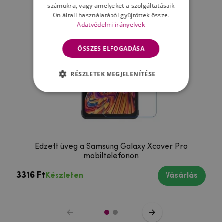
számukra, vagy amelyeket a szolgáltatásaik
Ön általi használatából gyűjtöttek össze.
Adatvédelmi irányelvek
ÖSSZES ELFOGADÁSA
RÉSZLETEK MEGJELENÍTÉSE
Edzett üveg a Samsung Galaxy Xcover Pro
mobiltelefonon
3316 Ft
Készleten
Vásárlás