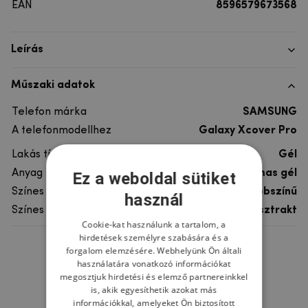
EAN
8596579673568
Leírás
Műszaki adatok
Telefon márka
SAMSUNG
A telefonmodellhez
Galaxy Xcover Pro
Lakás típusa
Gél
Anyag
rugalmas gél
Ez a weboldal sütiket
Színes
többszínű
használ
Színes motívum
Absztrakt
Cookie-kat használunk a tartalom, a
hirdetések személyre szabására és a
forgalom elemzésére. Webhelyünk Ön általi
Ne felejtsd el
használatára vonatkozó információkat
megosztjuk hirdetési és elemző partnereinkkel
is, akik egyesíthetik azokat más
információkkal, amelyeket Ön biztosított