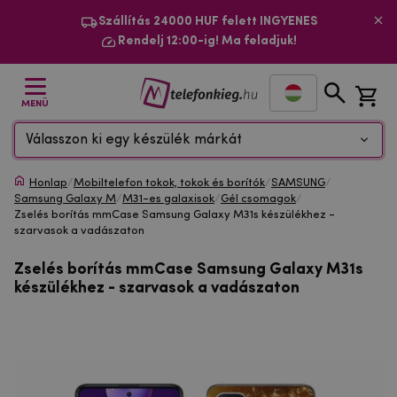
Szállítás 24000 HUF felett INGYENES
Rendelj 12:00-ig! Ma feladjuk!
MENÜ
Válasszon ki egy készülék márkát
Honlap
/
Mobiltelefon tokok, tokok és borítók
/
SAMSUNG
/
Samsung Galaxy M
/
M31-es galaxisok
/
Gél csomagok
/
Zselés borítás mmCase Samsung Galaxy M31s készülékhez -
szarvasok a vadászaton
Zselés borítás mmCase Samsung Galaxy M31s
készülékhez - szarvasok a vadászaton