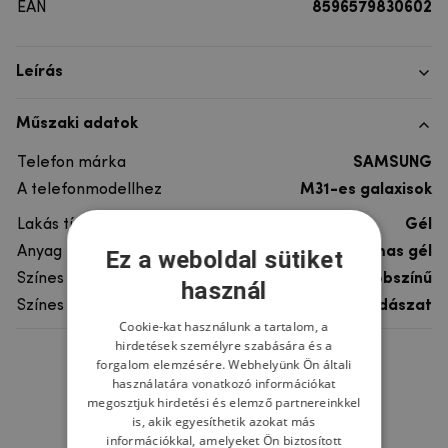
EAN
8596579830602
Leírás
Műszaki adatok
Telefon márka
SAMSUNG
A telefonmodellhez
M31-es galaxisok
Lakás típusa
Gél
Anyag
rugalmas gél
Ez a weboldal sütiket
Színes
többszínű
használ
Színes motívum
Vadászat
Cookie-kat használunk a tartalom, a
hirdetések személyre szabására és a
forgalom elemzésére. Webhelyünk Ön általi
Ne felejtsd el
használatára vonatkozó információkat
megosztjuk hirdetési és elemző partnereinkkel
is, akik egyesíthetik azokat más
információkkal, amelyeket Ön biztosított