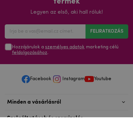
termék
Legyen az első, aki hall róluk!
FELIRATKOZÁS
Hozzájárulok a
személyes adatok
marketing célú
feldolgozásához
.
Facebook
Instagram
Youtube
Minden a vásárlásról
Szolgáltatások és szervizelés
Szerzői jog © 2025
mpouzdra.hu