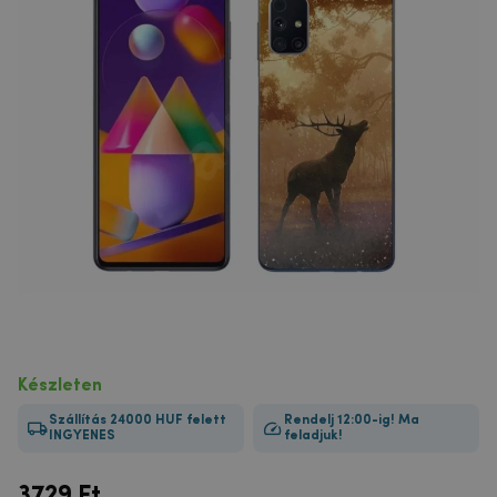
Készleten
Szállítás 24000 HUF felett
Rendelj 12:00-ig! Ma
INGYENES
feladjuk!
3729
Ft