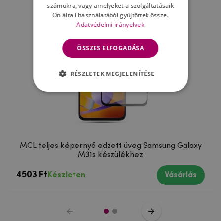
számukra, vagy amelyeket a szolgáltatásaik
Ön általi használatából gyűjtöttek össze.
Adatvédelmi irányelvek
ÖSSZES ELFOGADÁSA
RÉSZLETEK MEGJELENÍTÉSE
MCL teljes képernyő edzett üveg Samsung Galaxy
M31s készülékhez
4503 Ft
Készleten
Vásárlás