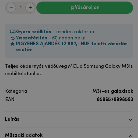
Vásároljon
Gyors szállítás
- minden raktáron
Visszatérítés
- 60 napon belül
INGYENES AJÁNDÉK 12 887,- HUF feletti vásárlás
esetén
Teljes képernyős védőüveg MCL a Samsung Galaxy M31s
mobiltelefonhoz
Kategória
M31-es galaxisok
EAN
8596579998593
Leírás
Műszaki adatok