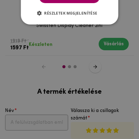
RÉSZLETEK MEGJELENÍTÉSE
Swissten Display Cleaner 2in1
1919 Ft
Vásárlás
Készleten
1597 Ft
A termék értékelése
Név
Válassza ki a csillagok
számát