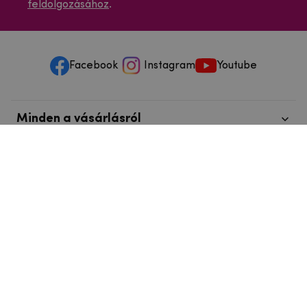
feldolgozásához
.
Facebook
Instagram
Youtube
Minden a vásárlásról
Szolgáltatások és szervizelés
Szerzői jog © 2025
mpouzdra.hu
info@telefonkieg.hu