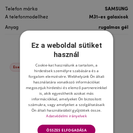
Telefon márka
SAMSUNG
A telefonmodellhez
M31-es galaxisok
Anyag
rugalmas gél
Ez a weboldal sütiket
Ne felejtsd el
használ
Cookie-kat használunk a tartalom, a
Események -17%
hirdetések személyre szabására és a
forgalom elemzésére. Webhelyünk Ön általi
használatára vonatkozó információkat
megosztjuk hirdetési és elemző partnereinkkel
is, akik egyesíthetik azokat más
információkkal, amelyeket Ön biztosított
számukra, vagy amelyeket a szolgáltatásaik
Ön általi használatából gyűjtöttek össze.
Adatvédelmi irányelvek
ÖSSZES ELFOGADÁSA