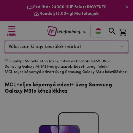
Szállítás 24000 HUF felett INGYENES
Rendelj 12:00-ig! Ma feladjuk!
MENÜ
Válasszon ki egy készülék márkát
Honlap
/
Mobiltelefon tokok, tokok és borítók
/
SAMSUNG
/
Samsung Galaxy M
/
M31-es galaxisok
/
Edzett üveg, fóliák
/
MCL teljes képernyő edzett üveg Samsung Galaxy M31s készülékhez
MCL teljes képernyő edzett üveg Samsung
Galaxy M31s készülékhez