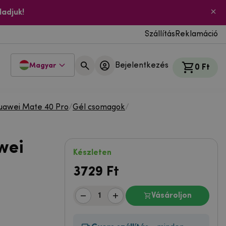
ladjuk!
Szállítás
Reklamáció
Bejelentkezés
Magyar
0 Ft
uawei Mate 40 Pro
/
Gél csomagok
/
wei
Készleten
3729
Ft
Vásároljon