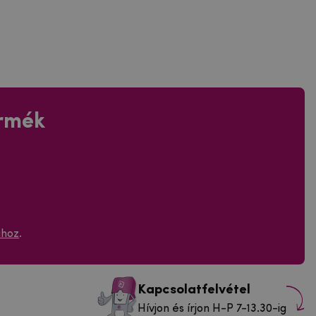
ermék
ához
.
Kapcsolatfelvétel
Hívjon és írjon H-P 7-13.30-ig