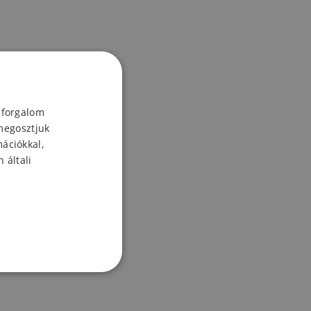
 forgalom
megosztjuk
mációkkal,
 általi