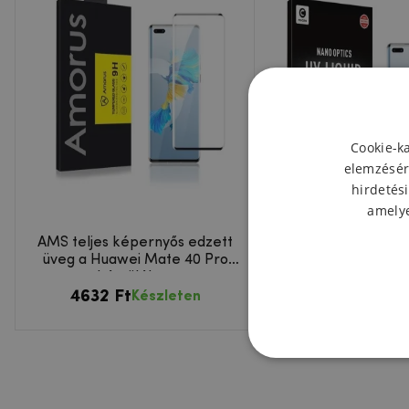
Cookie-k
elemzésér
hirdetési
amelye
AMS teljes képernyős edzett
MCL 3D edzett véd
üveg a Huawei Mate 40 Pro
fény) Huawei Mat
készüléken
készülékhe
4632 Ft
6413 Ft
Készleten
Készl