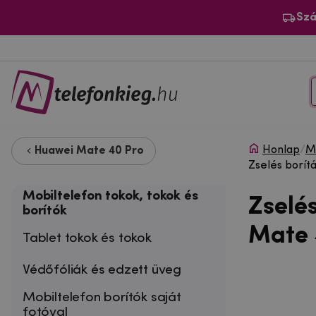
Szá
Honlap
/
Mo
Huawei Mate 40 Pro
Zselés borí
Mobiltelefon tokok, tokok és
Zselé
borítók
Mate 
Tablet tokok és tokok
Védőfóliák és edzett üveg
Mobiltelefon borítók saját
fotóval