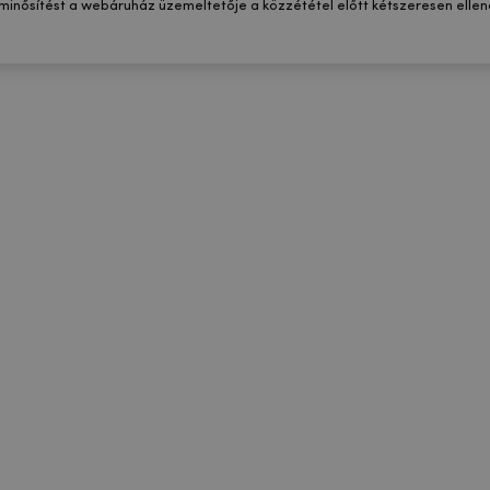
 minősítést a webáruház üzemeltetője a közzététel előtt kétszeresen ellenő