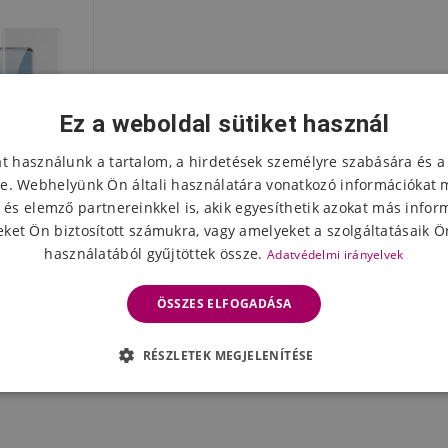
Ez a weboldal sütiket használ
at használunk a tartalom, a hirdetések személyre szabására és a
e. Webhelyünk Ön általi használatára vonatkozó információkat 
 és elemző partnereinkkel is, akik egyesíthetik azokat más infor
ket Ön biztosított számukra, vagy amelyeket a szolgáltatásaik Ön
használatából gyűjtöttek össze.
Adatvédelmi irányelvek
őüveg (UV
e 40 Pro
ÖSSZES ELFOGADÁSA
z
eten
RÉSZLETEK MEGJELENÍTÉSE