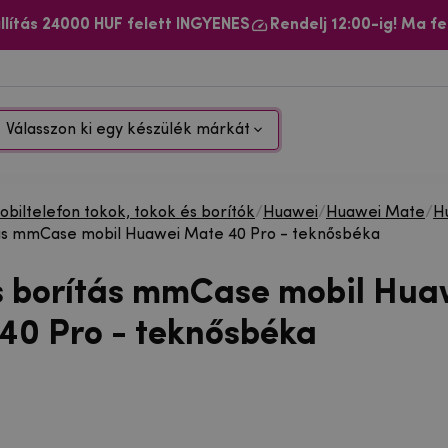
llítás 24000 HUF felett INGYENES
Rendelj 12:00-ig! Ma fe
Válasszon ki egy készülék márkát
biltelefon tokok, tokok és borítók
/
Huawei
/
Huawei Mate
/
H
tás mmCase mobil Huawei Mate 40 Pro - teknősbéka
s borítás mmCase mobil Hua
40 Pro - teknősbéka