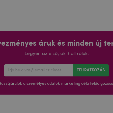
ezményes áruk és minden új t
Legyen az első, aki hall róluk!
FELIRATKOZÁS
Hozzájárulok a
személyes adatok
marketing célú
feldolgozás