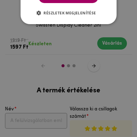
RÉSZLETEK MEGJELENÍTÉSE
Swissten Display Cleaner 2in1
1919 Ft
Vásárlás
Készleten
1597 Ft
A termék értékelése
Név
Válassza ki a csillagok
számát