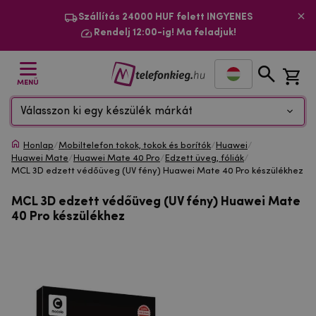
Szállítás 24000 HUF felett INGYENES
Rendelj 12:00-ig! Ma feladjuk!
MENÜ
Válasszon ki egy készülék márkát
Honlap
/
Mobiltelefon tokok, tokok és borítók
/
Huawei
/
Huawei Mate
/
Huawei Mate 40 Pro
/
Edzett üveg, fóliák
/
MCL 3D edzett védőüveg (UV fény) Huawei Mate 40 Pro készülékhez
MCL 3D edzett védőüveg (UV fény) Huawei Mate
40 Pro készülékhez