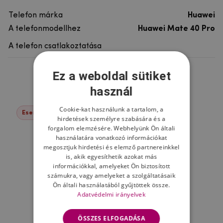
Telefon márka
Huawei
A telefonmodellhez
Huawei Mate 40 Pro
A telefon csatlakoztatása
Ez a weboldal sütiket
Ne felejtsd el
használ
Cookie-kat használunk a tartalom, a
Események -17%
hirdetések személyre szabására és a
forgalom elemzésére. Webhelyünk Ön általi
használatára vonatkozó információkat
megosztjuk hirdetési és elemző partnereinkkel
is, akik egyesíthetik azokat más
információkkal, amelyeket Ön biztosított
számukra, vagy amelyeket a szolgáltatásaik
Ön általi használatából gyűjtöttek össze.
Adatvédelmi irányelvek
ÖSSZES ELFOGADÁSA