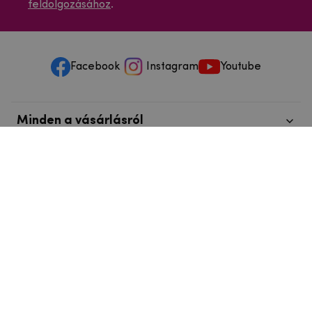
feldolgozásához
.
Facebook
Instagram
Youtube
Minden a vásárlásról
Szolgáltatások és szervizelés
Szerzői jog © 2025
mpouzdra.hu
info@telefonkieg.hu