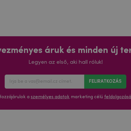
ezményes áruk és minden új t
Legyen az első, aki hall róluk!
FELIRATKOZÁS
Hozzájárulok a
személyes adatok
marketing célú
feldolgozás