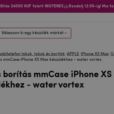
llítás 24000 HUF felett INGYENES
Rendelj 12:00-ig! Ma fe
Válasszon ki egy készülék márkát
biltelefon tokok, tokok és borítók
/
APPLE
/
iPhone XS Max
/
G
ás mmCase iPhone XS Max készülékhez - water vortex
s borítás mmCase iPhone XS
lékhez - water vortex