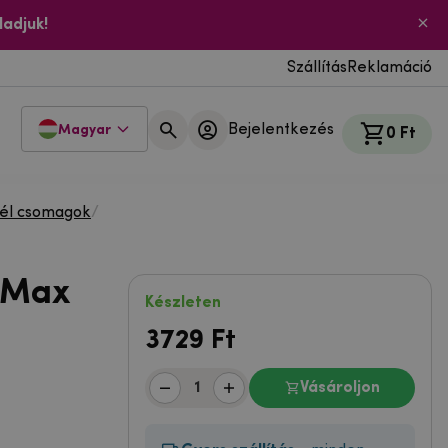
ladjuk!
Szállítás
Reklamáció
Bejelentkezés
Magyar
0 Ft
él csomagok
/
 Max
Készleten
3729
Ft
Vásároljon