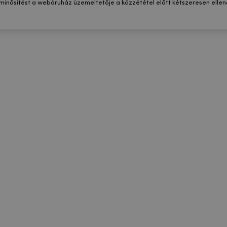
 minősítést a webáruház üzemeltetője a közzététel előtt kétszeresen ellenő