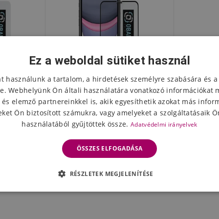
Ez a weboldal sütiket használ
at használunk a tartalom, a hirdetések személyre szabására és a
e. Webhelyünk Ön általi használatára vonatkozó információkat 
 és elemző partnereinkkel is, akik egyesíthetik azokat más infor
ket Ön biztosított számukra, vagy amelyeket a szolgáltatásaik Ön
használatából gyűjtöttek össze.
Adatvédelmi irányelvek
zett üveg
CSOMAG:ME 5D edzett üveg
ro Max/XS
Apple iPhone 11 Pro Max/XS
ÖSSZES ELFOGADÁSA
e 11 Pro
Max fekete iPhone 11 Pro
hoz
5468 Ft
Max/XS Max-hoz
napon belül
Készleten 2 napon belül
RÉSZLETEK MEGJELENÍTÉSE