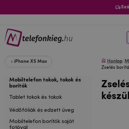
Szá
Honlap
/
Mo
iPhone XS Max
Zselés borít
Mobiltelefon tokok, tokok és
Zselé
borítók
készü
Tablet tokok és tokok
Védőfóliák és edzett üveg
Mobiltelefon borítók saját
fotóval