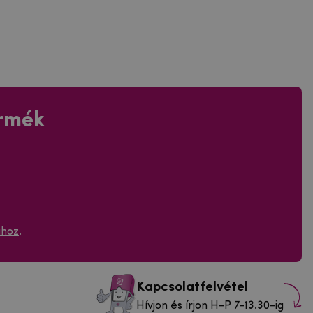
ermék
ához
.
Kapcsolatfelvétel
Hívjon és írjon H-P 7-13.30-ig