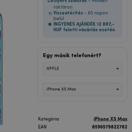
Gyors szállítás
- minden
raktáron
Visszatérítés
- 60 napon
belül
INGYENES AJÁNDÉK 12 887,-
HUF feletti vásárlás esetén
Egy másik telefonért?
APPLE
iPhone XS Max
Kategória
iPhone XS Max
EAN
8596579822782