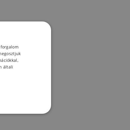
 forgalom
megosztjuk
mációkkal,
 általi