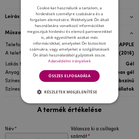
Cookie-kat használunk a tartalom, a
hirdetések személyre szabására és a
Leírás
forgalom elemzésére. Webhelyünk Ön általi
használatára vonatkozó információkat
megosztjuk hirdetési és elemző partnereinkkel
Műszaki adatok
is, akik egyesíthetik azokat más
információkkal, amelyeket Ön biztosított
Telefon márka
APPLE
számukra, vagy amelyeket a szolgáltatásaik
A telefonmodellhez
iPhone SE (2016)
Ön általi használatából gyűjtöttek össze.
Adatvédelmi irányelvek
Lakás típusa
Gél
Anyag
rugalmas gél
ÖSSZES ELFOGADÁSA
Színes
többszínű
Színes motívum
Egyéb állatok
RÉSZLETEK MEGJELENÍTÉSE
A termék értékelése
Név
Válassza ki a csillagok
számát