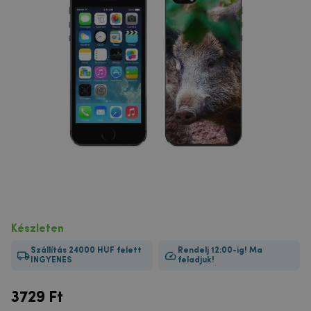
Készleten
Szállítás 24000 HUF felett
Rendelj 12:00-ig! Ma
INGYENES
feladjuk!
3729
Ft