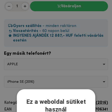
Vásároljon
Gyors szállítás
- minden raktáron
Visszatérítés
- 60 napon belül
INGYENES AJÁNDÉK 12 887,- HUF feletti vásárlás
esetén
Egy másik telefonért?
APPLE
iPhone SE (2016)
Ez a weboldal sütiket
Kategória
iPhone SE (2016)
használ
EAN
8596579706341