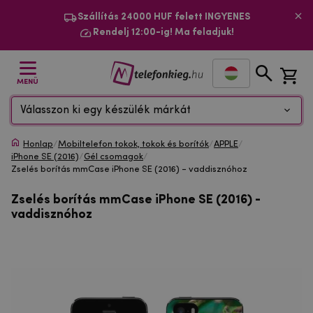
Szállítás 24000 HUF felett INGYENES
Rendelj 12:00-ig! Ma feladjuk!
MENÜ
Válasszon ki egy készülék márkát
Honlap
/
Mobiltelefon tokok, tokok és borítók
/
APPLE
/
iPhone SE (2016)
/
Gél csomagok
/
Zselés borítás mmCase iPhone SE (2016) - vaddisznóhoz
Zselés borítás mmCase iPhone SE (2016) -
vaddisznóhoz