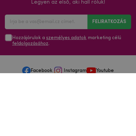
Legyen az első, aki hall róluk!
FELIRATKOZÁS
Hozzájárulok a
személyes adatok
marketing célú
feldolgozásához
.
Facebook
Instagram
Youtube
Minden a vásárlásról
Szolgáltatások és szervizelés
Szerzői jog © 2025
mpouzdra.hu