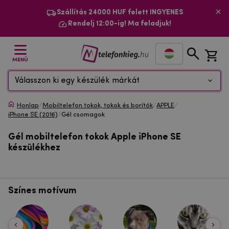
Szállítás 24000 HUF felett INGYENES
Rendelj 12:00-ig! Ma feladjuk!
MENÜ
Válasszon ki egy készülék márkát
Honlap
/
Mobiltelefon tokok, tokok és borítók
/
APPLE
/
iPhone SE (2016)
/
Gél csomagok
Gél mobiltelefon tokok Apple iPhone SE
készülékhez
Színes motívum