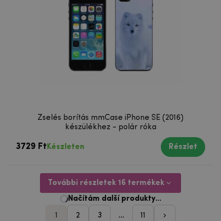
Zselés borítás mmCase iPhone SE (2016)
készülékhez - polár róka
3729 Ft
Készleten
Részlet
További részletek 16 termékek
1
2
3
...
11
pager_followi