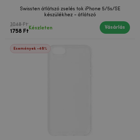
Swissten átlátszó zselés tok iPhone 5/5s/SE
készülékhez - átlátszó
3048 Ft
Vásárlás
Készleten
1758 Ft
Események -48%