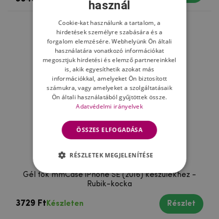
használ
Cookie-kat használunk a tartalom, a
hirdetések személyre szabására és a
forgalom elemzésére. Webhelyünk Ön általi
használatára vonatkozó információkat
megosztjuk hirdetési és elemző partnereinkkel
is, akik egyesíthetik azokat más
információkkal, amelyeket Ön biztosított
számukra, vagy amelyeket a szolgáltatásaik
Ön általi használatából gyűjtöttek össze.
Adatvédelmi irányelvek
ÖSSZES ELFOGADÁSA
RÉSZLETEK MEGJELENÍTÉSE
Gél tok mmCase iPhone SE (2016) készülékhez -
Rubik-kocka
3729 Ft
Készleten
Részlet