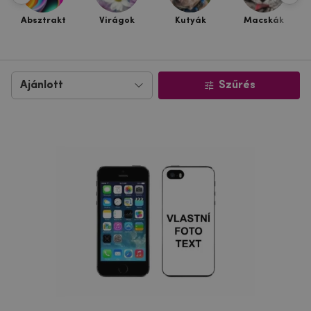
Absztrakt
Virágok
Kutyák
Macskák
Szűrés