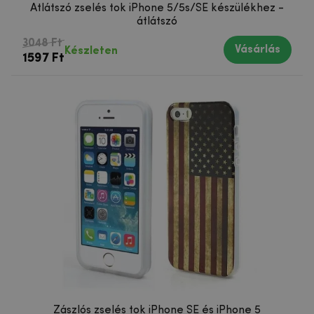
Átlátszó zselés tok iPhone 5/5s/SE készülékhez -
átlátszó
3048 Ft
Vásárlás
Készleten
1597 Ft
Zászlós zselés tok iPhone SE és iPhone 5