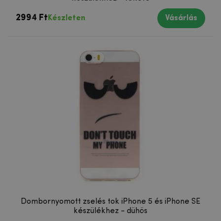
2994 Ft
Készleten
Vásárlás
Dombornyomott zselés tok iPhone 5 és iPhone SE
készülékhez - dühös