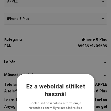
APPLE
iPhone 8 Plus
Kategória
iPhone 8 Plus
EAN
8596579709595
Leírás
Műszaki adatok
Telefon márka
APPLE
Ez a weboldal sütiket
A telefonmodellhez
iPhone 8 Plus
használ
Lakás típusa
Gél, Ultra tartós
Cookie-kat használunk a tartalom, a
Anyag
rugalmas gél
hirdetések személyre szabására és a