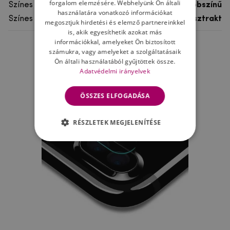
forgalom elemzésére. Webhelyünk Ön általi
Színes
többszínű
használatára vonatkozó információkat
Színes motívum
Absztrakt
megosztjuk hirdetési és elemző partnereinkkel
is, akik egyesíthetik azokat más
információkkal, amelyeket Ön biztosított
számukra, vagy amelyeket a szolgáltatásaik
Ne felejtsd el
Ön általi használatából gyűjtöttek össze.
Adatvédelmi irányelvek
ÖSSZES ELFOGADÁSA
RÉSZLETEK MEGJELENÍTÉSE