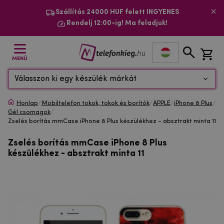
Szállítás 24000 HUF felett INGYENES
Rendelj 12:00-ig! Ma feladjuk!
MENÜ
Válasszon ki egy készülék márkát
Honlap
/
Mobiltelefon tokok, tokok és borítók
/
APPLE
/
iPhone 8 Plus
/
Gél csomagok
/
Zselés borítás mmCase iPhone 8 Plus készülékhez - absztrakt minta 11
Zselés borítás mmCase iPhone 8 Plus
készülékhez - absztrakt minta 11