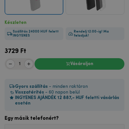
Készleten
Szállítás 24000 HUF felett
Rendelj 12:00-ig! Ma
INGYENES
feladjuk!
3729
Ft
Vásároljon
Gyors szállítás
- minden raktáron
Visszatérítés
- 60 napon belül
INGYENES AJÁNDÉK 12 887,- HUF feletti vásárlás
esetén
Egy másik telefonért?