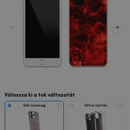
Válassza ki a tok változatát
Gél csomag
Ultra tartós
i
i