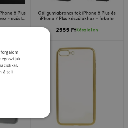
iPhone 8 Plus
Gél gumiabroncs tok iPhone 8 Plus és
hez - ezüst
iPhone 7 Plus készülékhez - fekete
2555 Ft
en
Készleten
 forgalom
megosztjuk
mációkkal,
 általi