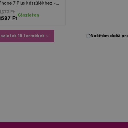
iPhone 7 Plus készülékhez -
szürke
4677 Ft
Készleten
1597 Ft
észletek 16 termékek