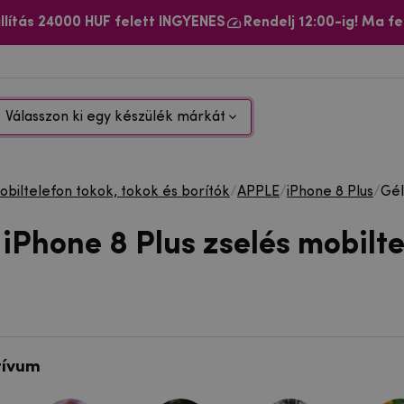
llítás 24000 HUF felett INGYENES
Rendelj 12:00-ig! Ma fe
Válasszon ki egy készülék márkát
biltelefon tokok, tokok és borítók
/
APPLE
/
iPhone 8 Plus
/
Gél
iPhone 8 Plus zselés mobilte
tívum