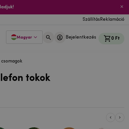
ladjuk!
Szállítás
Reklamáció
Bejelentkezés
Magyar
0 Ft
 csomagok
lefon tokok