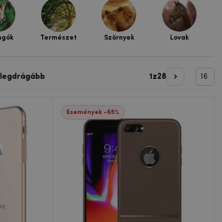
ngók
Természet
Szörnyek
Lovak
 legdrágább
1
z
28
Következő o
Események -65%