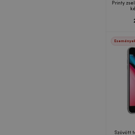
Printy zse
ké
Eseménye
Szövött t