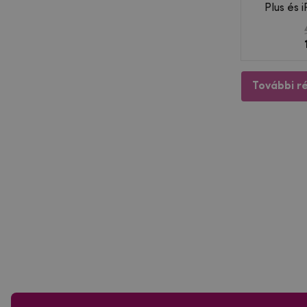
Plus és 
További r