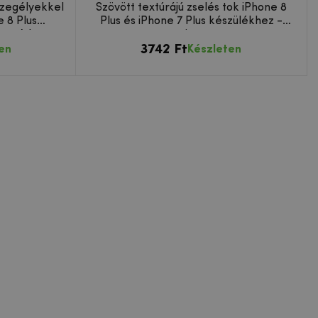
szegélyekkel
Szövött textúrájú zselés tok iPhone 8
e 8 Plus
Plus és iPhone 7 Plus készülékhez -
a színben
piros
3742 Ft
en
Készleten