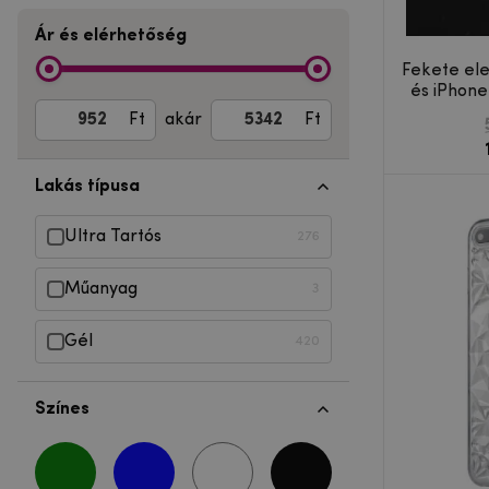
Ár és elérhetőség
Fekete ele
és iPhone
Ft
akár
Ft
Lakás típusa
Ultra Tartós
276
Műanyag
3
Gél
420
Színes