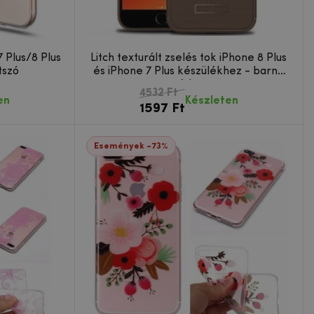
7 Plus/8 Plus
Litch texturált zselés tok iPhone 8 Plus
tszó
és iPhone 7 Plus készülékhez - barna
színben
4532 Ft
en
Készleten
1597 Ft
Események -73%