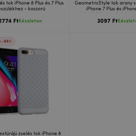
lés tok iPhone 8 Plus és 7 Plus
GeometricStyle tok arany 
szülékhez - koszorú
iPhone 7 Plus és iPhon
készülékhez - sötétbarn
2774 Ft
3097 Ft
Készleten
Készlet
k -66%
extúrájú zselés tok iPhone 8