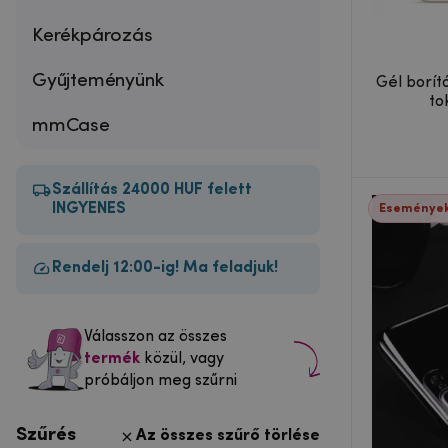
Kerékpározás
Gyűjteményünk
Gél borít
to
mmCase
Szállítás 24000 HUF felett
INGYENES
Események
Rendelj 12:00-ig! Ma feladjuk!
Válasszon az összes
termék
közül, vagy
próbáljon meg szűrni
Szűrés
Az összes szűrő törlése