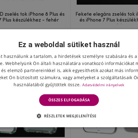
D zselés tok iPhone 8 Plus és
Fekete elegáns zselés tok 
7 Plus készülékhez - fehér
és iPhone 7 Plus készülék
színben
5342 Ft
4271 Ft
Készleten
Készlet
Ez a weboldal sütiket használ
at használunk a tartalom, a hirdetések személyre szabására és a
e. Webhelyünk Ön általi használatára vonatkozó információkat 
 és elemző partnereinkkel is, akik egyesíthetik azokat más infor
ket Ön biztosított számukra, vagy amelyeket a szolgáltatásaik Ön
használatából gyűjtöttek össze.
Adatvédelmi irányelvek
ÖSSZES ELFOGADÁSA
RÉSZLETEK MEGJELENÍTÉSE