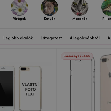
Virágok
Kutyák
Macskák
Pilla
Legjobb eladók
Látogatott
A legolcsóbbtól
A
Események -48%