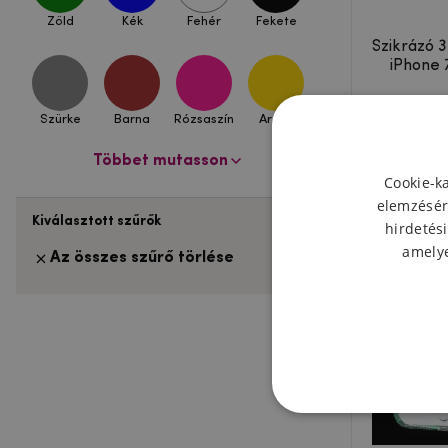
Zöld
Kék
Fehér
Fekete
Szikrázó 3
iPhone 
Szürke
Barna
Rózsaszín
Arany
Többet mutasson
Cookie-k
elemzésér
Kiválasztott szűrők
hirdetési
amelye
Az összes szűrő törlése