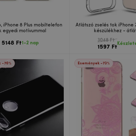
ó, iPhone 8 Plus mobiltelefon
Átlátszó zselés tok iPhone 
k egyedi motívummal
készülékhez - átlá
3048 Ft
5148 Ft
1-2 nap
Készlet
1597 Ft
 -70%
Események -73%