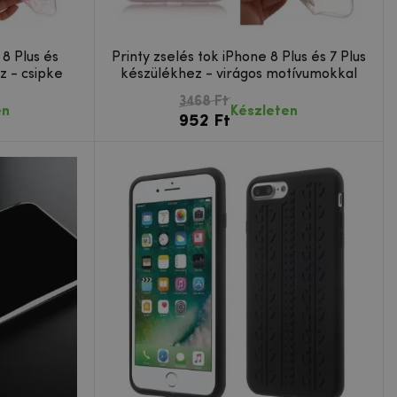
 8 Plus és
Printy zselés tok iPhone 8 Plus és 7 Plus
z - csipke
készülékhez - virágos motívumokkal
3468 Ft
en
Készleten
952 Ft