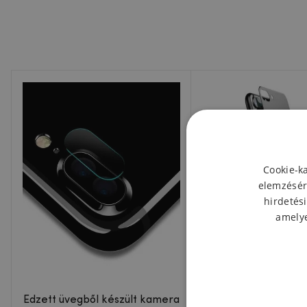
Cookie-k
elemzésér
hirdetési
amelye
Edzett üvegből készült kamera
Matt hátsó 3D edz