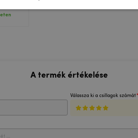
 8 Plus
fekete
leten
A termék értékelése
Válassza ki a csillagok számát