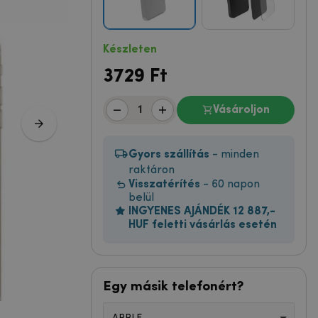
Készleten
3729
Ft
Vásároljon
Gyors szállítás
- minden
raktáron
Visszatérítés
- 60 napon
belül
INGYENES AJÁNDÉK 12 887,-
HUF feletti vásárlás esetén
Egy másik telefonért?