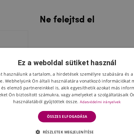
Ne felejtsd el
Ez a weboldal sütiket használ
at használunk a tartalom, a hirdetések személyre szabására és a
e. Webhelyünk Ön általi használatára vonatkozó információkat 
 és elemző partnereinkkel is, akik egyesíthetik azokat más infor
ket Ön biztosított számukra, vagy amelyeket a szolgáltatásaik Ön
használatából gyűjtöttek össze.
Adatvédelmi irányelvek
ÖSSZES ELFOGADÁSA
ett üveg
RÉSZLETEK MEGJELENÍTÉSE