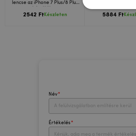
lencse az iPhone 7 Plus/8 Plus
iPhone 7 Plus és
készüléken
készülékhez - 
2542 Ft
5884 Ft
Készleten
Kész
Név
Értékelés