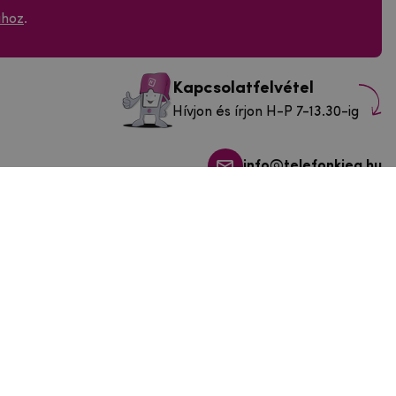
ához
.
Kapcsolatfelvétel
Hívjon és írjon H-P 7-13.30-ig
info@telefonkieg.hu