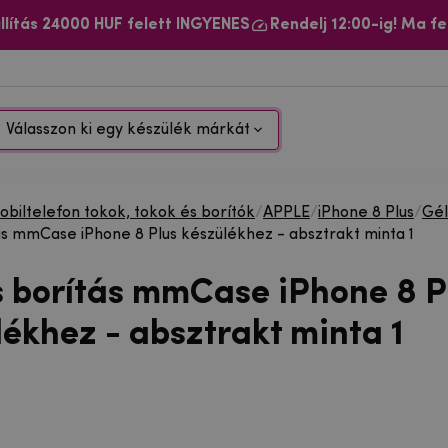
llítás 24000 HUF felett INGYENES
Rendelj 12:00-ig! Ma fe
Válasszon ki egy készülék márkát
biltelefon tokok, tokok és borítók
/
APPLE
/
iPhone 8 Plus
/
Gél
ás mmCase iPhone 8 Plus készülékhez - absztrakt minta 1
s borítás mmCase iPhone 8 P
lékhez - absztrakt minta 1