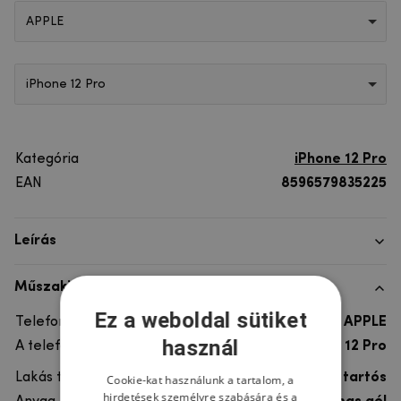
APPLE
iPhone 12 Pro
Kategória
iPhone 12 Pro
EAN
8596579835225
Leírás
Műszaki adatok
Ez a weboldal sütiket
Telefon márka
APPLE
használ
A telefonmodellhez
iPhone 12 Pro
Lakás típusa
Gél, Ultra tartós
Cookie-kat használunk a tartalom, a
hirdetések személyre szabására és a