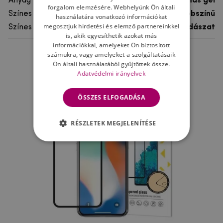
Anyag
rugalmas gél
forgalom elemzésére. Webhelyünk Ön általi
Színes
többszínű
használatára vonatkozó információkat
megosztjuk hirdetési és elemző partnereinkkel
Színes motívum
Vadászat
is, akik egyesíthetik azokat más
információkkal, amelyeket Ön biztosított
számukra, vagy amelyeket a szolgáltatásaik
Ne felejtsd el
Ön általi használatából gyűjtöttek össze.
Adatvédelmi irányelvek
ÖSSZES ELFOGADÁSA
RÉSZLETEK MEGJELENÍTÉSE