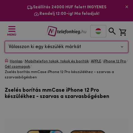
Szállítás 24000 HUF felett INGYENES
Rendelj 12:00-ig! Ma feladjuk!
MENÜ
Válasszon ki egy készülék márkát
Honlap
/
Mobiltelefon tokok, tokok és borítók
/
APPLE
/
iPhone 12 Pro
/
Gél csomagok
/
Zselés borítás mmCase iPhone 12 Pro készülékhez - szarvas a
szarvasbőgésben
Zselés borítás mmCase iPhone 12 Pro
készülékhez - szarvas a szarvasbőgésben