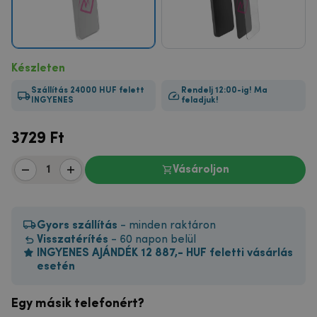
Készleten
Szállítás 24000 HUF felett
Rendelj 12:00-ig! Ma
INGYENES
feladjuk!
3729
Ft
Vásároljon
Gyors szállítás
- minden raktáron
Visszatérítés
- 60 napon belül
INGYENES AJÁNDÉK 12 887,- HUF feletti vásárlás
esetén
Egy másik telefonért?