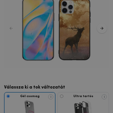
Válassza ki a tok változatát
Gél csomag
Ultra tartós
i
i