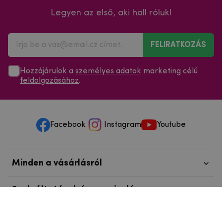
Legyen az első, aki hall róluk!
FELIRATKOZÁS
Hozzájárulok a
személyes adatok
marketing célú
feldolgozásához
.
Facebook
Instagram
Youtube
Minden a vásárlásról
Szolgáltatások és szervizelés
Szerzői jog © 2025
mpouzdra.hu