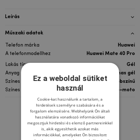
Leírás
Műszaki adatok
Telefon márka
Huawei
A telefonmodellhez
Huawei Mate 40 Pro
Lakás típusa
Gél
Anyag
rugalmas gél
Ez a weboldal sütiket
Színes
többszínű
használ
Színes motívum
Auto-moto
Cookie-kat használunk a tartalom, a
hirdetések személyre szabására és a
Ne felejtsd el
forgalom elemzésére. Webhelyünk Ön általi
használatára vonatkozó információkat
megosztjuk hirdetési és elemző partnereinkkel
is, akik egyesíthetik azokat más
információkkal, amelyeket Ön biztosított