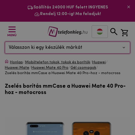
Szállítás 24000 HUF felett INGYENES
Rendelj 12:00-ig! Ma feladjuk!
MENÜ
Válasszon ki egy készülék márkát
Honlap
/
Mobiltelefon tokok, tokok és borítók
/
Huawei
/
Huawei Mate
/
Huawei Mate 40 Pro
/
Gél csomagok
/
Zselés borítás mmCase a Huawei Mate 40 Pro-hoz - motocross
Zselés borítás mmCase a Huawei Mate 40 Pro-
hoz - motocross