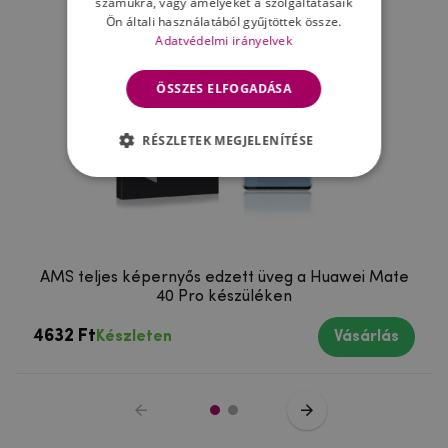
számukra, vagy amelyeket a szolgáltatásaik
Ön általi használatából gyűjtöttek össze.
Adatvédelmi irányelvek
ÖSSZES ELFOGADÁSA
RÉSZLETEK MEGJELENÍTÉSE
AMS teljes képernyős edzett üveg a Huawei Mate
40 Pro készüléken
4632 Ft
Készleten
Vásárlás