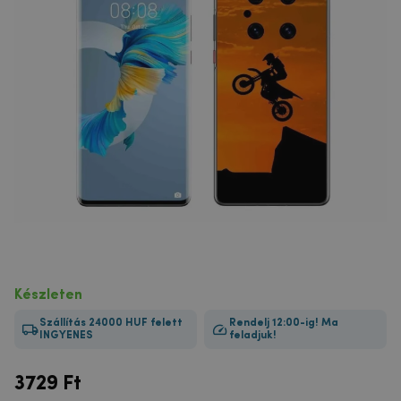
Készleten
Szállítás 24000 HUF felett
Rendelj 12:00-ig! Ma
INGYENES
feladjuk!
3729
Ft