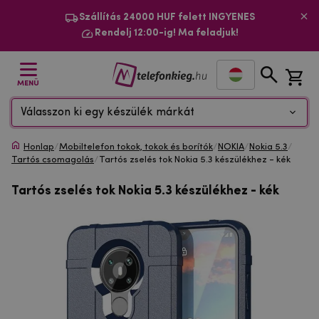
Szállítás 24000 HUF felett INGYENES
Rendelj 12:00-ig! Ma feladjuk!
MENÜ
Válasszon ki egy készülék márkát
Honlap
/
Mobiltelefon tokok, tokok és borítók
/
NOKIA
/
Nokia 5.3
/
Tartós csomagolás
/
Tartós zselés tok Nokia 5.3 készülékhez - kék
Tartós zselés tok Nokia 5.3 készülékhez - kék