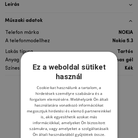
Leírás
Műszaki adatok
Telefon márka
NOKIA
A telefonmodellhez
Nokia 5.3
Lakás típusa
Tartós
Anyag
rugalmas gél
Ez a weboldal sütiket
Színes
Kék
használ
Cookie-kat használunk a tartalom, a
Ne felejtsd el
hirdetések személyre szabására és a
forgalom elemzésére. Webhelyünk Ön általi
használatára vonatkozó információkat
megosztjuk hirdetési és elemző partnereinkkel
is, akik egyesíthetik azokat más
információkkal, amelyeket Ön biztosított
számukra, vagy amelyeket a szolgáltatásaik
Ön általi használatából gyűjtöttek össze.