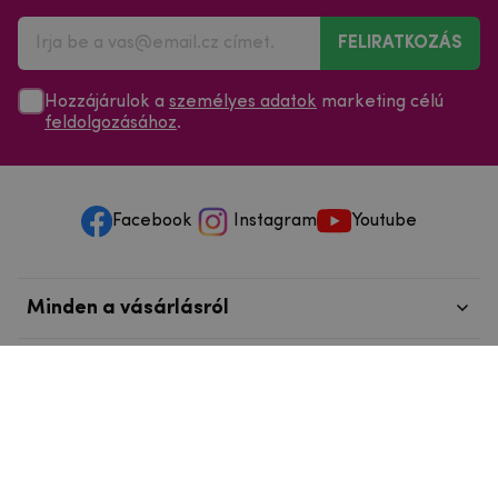
FELIRATKOZÁS
Hozzájárulok a
személyes adatok
marketing célú
feldolgozásához
.
Facebook
Instagram
Youtube
Minden a vásárlásról
Szolgáltatások és szervizelés
Szerzői jog © 2025
mpouzdra.hu