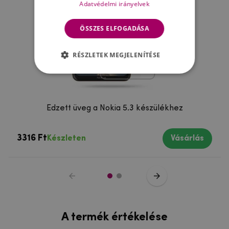
Adatvédelmi irányelvek
ÖSSZES ELFOGADÁSA
RÉSZLETEK MEGJELENÍTÉSE
Edzett üveg a Nokia 5.3 készülékhez
3316 Ft
Készleten
Vásárlás
A termék értékelése