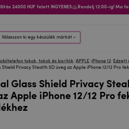
llítás 24000 HUF felett INGYENES
Rendelj 12:00-ig! Ma fe
Válasszon ki egy készülék márkát
biltelefon tokok, tokok és borítók
/
APPLE
/
iPhone 12
/
Edzett 
ss Shield Privacy Stealth 5D üveg az Apple iPhone 12/12 Pro f
al Glass Shield Privacy Stea
az Apple iPhone 12/12 Pro fe
lékhez