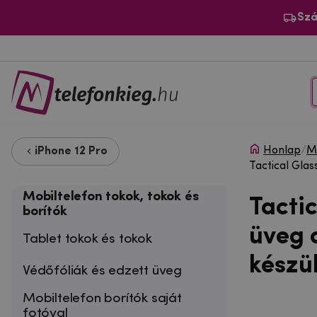
Szá
Honlap
/
Mo
iPhone 12 Pro
Tactical Gla
Mobiltelefon tokok, tokok és
Tactic
borítók
üveg 
Tablet tokok és tokok
készü
Védőfóliák és edzett üveg
Mobiltelefon borítók saját
fotóval