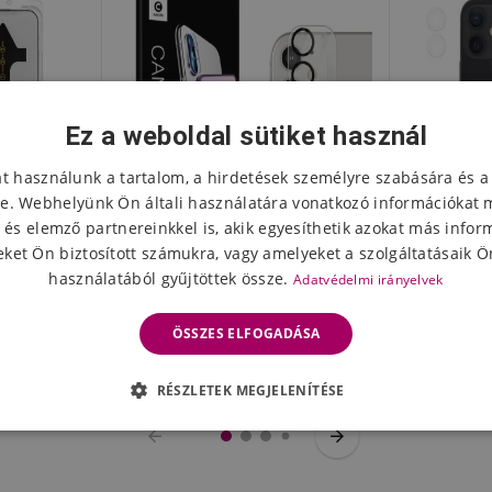
Ez a weboldal sütiket használ
at használunk a tartalom, a hirdetések személyre szabására és a
e. Webhelyünk Ön általi használatára vonatkozó információkat 
 és elemző partnereinkkel is, akik egyesíthetik azokat más infor
ket Ön biztosított számukra, vagy amelyeket a szolgáltatásaik Ön
használatából gyűjtöttek össze.
Adatvédelmi irányelvek
sgátló
MCL edzett üvegből készült
9H edze
hone 12/12
kamera lencse az iPhone 12
kamera l
ÖSSZES ELFOGADÁSA
hez
készüléken
4748 Ft
240
 napon belül
Készleten
RÉSZLETEK MEGJELENÍTÉSE