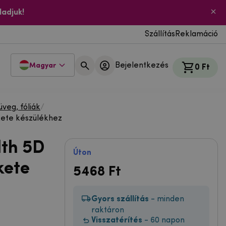
ladjuk!
Szállítás
Reklamáció
Bejelentkezés
Magyar
0 Ft
üveg, fóliák
/
ekete készülékhez
lth 5D
Úton
kete
5468
Ft
Gyors szállítás
- minden
raktáron
Visszatérítés
- 60 napon