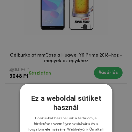
Gélburkolat mmCase a Huawei Y6 Prime 2018-hoz -
megyek az egyikhez
4661 Ft
Vásárlás
Készleten
3048 Ft
Ez a weboldal sütiket
használ
Cookie-kat használunk a tartalom, a
hirdetések személyre szabására és a
forgalom elemzésére. Webhelyünk Ön általi