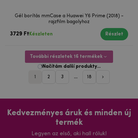
Gél borítás mmCase a Huawei Y6 Prime (2018) -
rajzfilm bagolyhoz
3729 Ft
Készleten
Részlet
További részletek 16 termékek
1
2
3
...
18
pager_followi
Kedvezményes áruk és minden új
termék
Legyen az első, aki hall róluk!