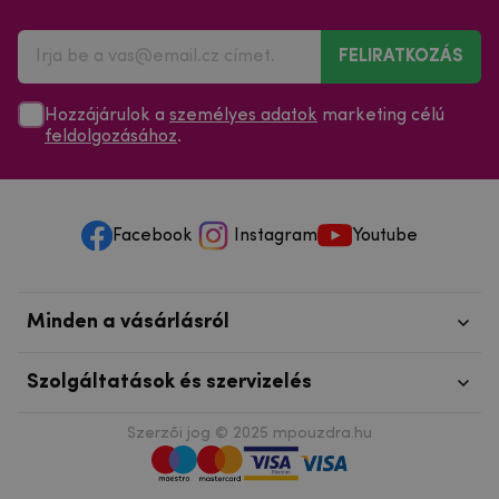
FELIRATKOZÁS
Hozzájárulok a
személyes adatok
marketing célú
feldolgozásához
.
Facebook
Instagram
Youtube
Minden a vásárlásról
Szolgáltatások és szervizelés
Szerzői jog © 2025
mpouzdra.hu
info@telefonkieg.hu