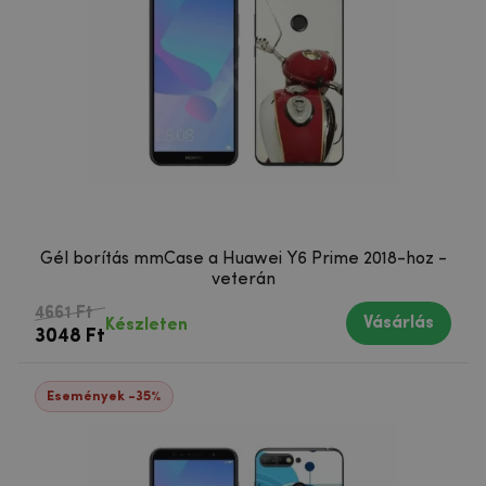
Gél borítás mmCase a Huawei Y6 Prime 2018-hoz -
veterán
4661 Ft
Vásárlás
Készleten
3048 Ft
Események -35%