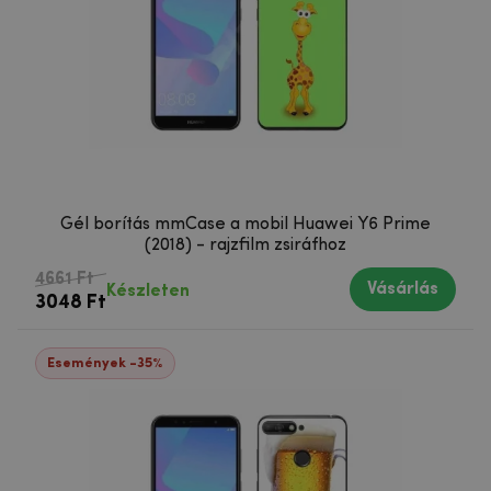
Gél borítás mmCase a mobil Huawei Y6 Prime
(2018) - rajzfilm zsiráfhoz
4661 Ft
Vásárlás
Készleten
3048 Ft
Események -35%