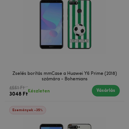
Zselés borítás mmCase a Huawei Y6 Prime (2018)
számára - Bohemians
4661 Ft
Vásárlás
Készleten
3048 Ft
Események -35%