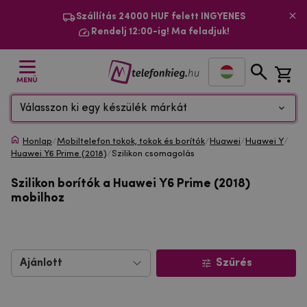
Szállítás 24000 HUF felett INGYENES
Rendelj 12:00-ig! Ma feladjuk!
MENÜ
Válasszon ki egy készülék márkát
Honlap
/
Mobiltelefon tokok, tokok és borítók
/
Huawei
/
Huawei Y
/
Huawei Y6 Prime (2018)
/
Szilikon csomagolás
Szilikon borítók a Huawei Y6 Prime (2018)
mobilhoz
Szűrés