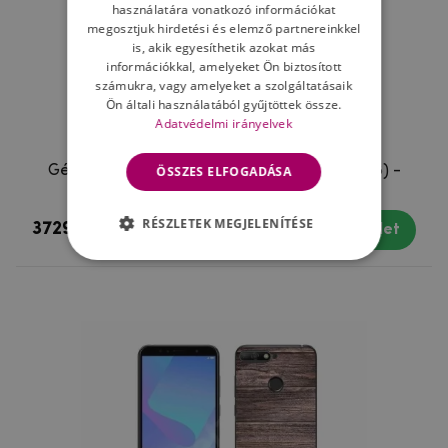
használatára vonatkozó információkat
megosztjuk hirdetési és elemző partnereinkkel
is, akik egyesíthetik azokat más
információkkal, amelyeket Ön biztosított
számukra, vagy amelyeket a szolgáltatásaik
Ön általi használatából gyűjtöttek össze.
Adatvédelmi irányelvek
Gél borítás mmCase a Huawei Y6 Prime (2018) -
ÖSSZES ELFOGADÁSA
kék virágokhoz
RÉSZLETEK MEGJELENÍTÉSE
3729 Ft
Készleten
Részlet