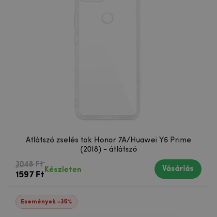
Átlátszó zselés tok Honor 7A/Huawei Y6 Prime
(2018) - átlátszó
3048 Ft
Vásárlás
Készleten
1597 Ft
Események -35%