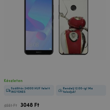
Készleten
Szállítás 24000 HUF felett
Rendelj 12:00-ig! Ma
INGYENES
feladjuk!
3048
Ft
4661 Ft