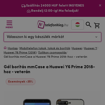
Szállítás 24000 HUF felett INGYENES
Rendelj 12:00-ig! Ma feladjuk!
MENÜ
Válasszon ki egy készülék márkát
Honlap
/
Mobiltelefon tokok, tokok és borítók
/
Huawei
/
Huawei Y
/
Huawei Y6 Prime (2018)
/
Szilikon csomagolás
/
Gél borítás mmCase a Huawei Y6 Prime 2018-hoz - veterán
Gél borítás mmCase a Huawei Y6 Prime 2018-
hoz - veterán
Események -35%