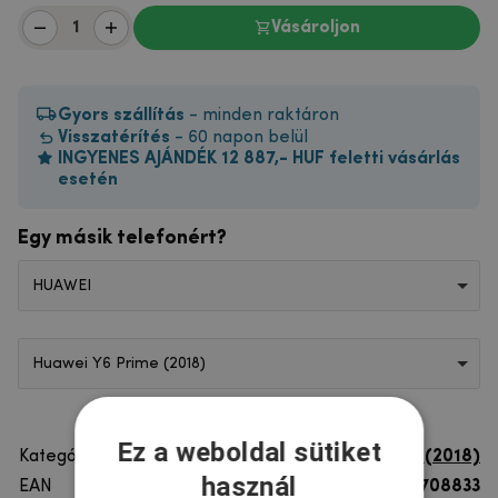
Vásároljon
Gyors szállítás
- minden raktáron
Visszatérítés
- 60 napon belül
INGYENES AJÁNDÉK 12 887,- HUF feletti vásárlás
esetén
Egy másik telefonért?
HUAWEI
Huawei Y6 Prime (2018)
Ez a weboldal sütiket
Kategória
Huawei Y6 Prime (2018)
használ
EAN
8596579708833