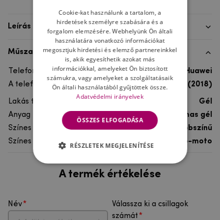
Cookie-kat használunk a tartalom, a
hirdetések személyre szabására és a
Leírás
forgalom elemzésére. Webhelyünk Ön általi
használatára vonatkozó információkat
megosztjuk hirdetési és elemző partnereinkkel
Műszaki adatok
is, akik egyesíthetik azokat más
információkkal, amelyeket Ön biztosított
Telefon márka
Huawei
számukra, vagy amelyeket a szolgáltatásaik
A telefonmodellhez
Huawei Y6 Prime (2018)
Ön általi használatából gyűjtöttek össze.
Adatvédelmi irányelvek
Lakás típusa
Gél
Anyag
rugalmas gél
ÖSSZES ELFOGADÁSA
Színes
többszínű
Színes motívum
Auto-moto
RÉSZLETEK MEGJELENÍTÉSE
A termék értékelése
Név
Válassza ki a csillagok
számát