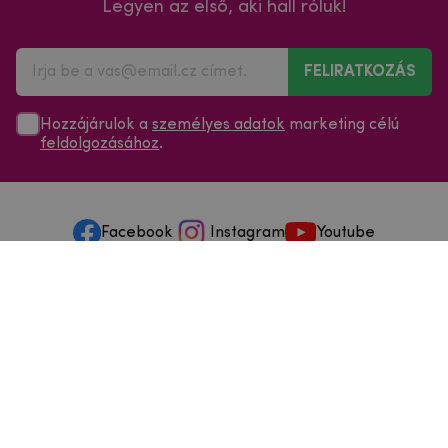
Legyen az első, aki hall róluk!
FELIRATKOZÁS
Hozzájárulok a
személyes adatok
marketing célú
feldolgozásához
.
Facebook
Instagram
Youtube
Minden a vásárlásról
Szolgáltatások és szervizelés
Szerzői jog © 2025
mpouzdra.hu