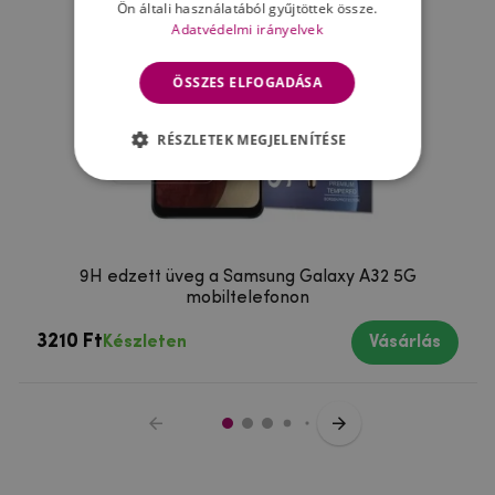
Ön általi használatából gyűjtöttek össze.
Adatvédelmi irányelvek
ÖSSZES ELFOGADÁSA
RÉSZLETEK MEGJELENÍTÉSE
9H edzett üveg a Samsung Galaxy A32 5G
mobiltelefonon
3210 Ft
Készleten
Vásárlás