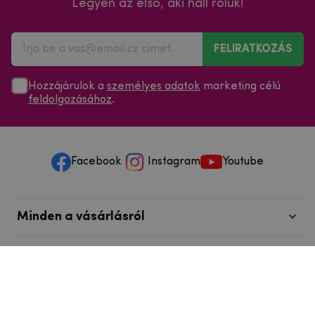
Legyen az első, aki hall róluk!
FELIRATKOZÁS
Hozzájárulok a
személyes adatok
marketing célú
feldolgozásához
.
Facebook
Instagram
Youtube
Minden a vásárlásról
Szolgáltatások és szervizelés
Szerzői jog © 2025
mpouzdra.hu