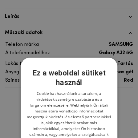
Leírás
Műszaki adatok
Telefon márka
SAMSUNG
A telefonmodellhez
Galaxy A32 5G
Lakás típusa
Tartós
Ez a weboldal sütiket
Anyag
fém, műanyag, rugalmas gél
Színes
Red
használ
Cookie-kat használunk a tartalom, a
hirdetések személyre szabására és a
Ne felejtsd el
forgalom elemzésére. Webhelyünk Ön általi
használatára vonatkozó információkat
megosztjuk hirdetési és elemző partnereinkkel
is, akik egyesíthetik azokat más
információkkal, amelyeket Ön biztosított
számukra, vagy amelyeket a szolgáltatásaik