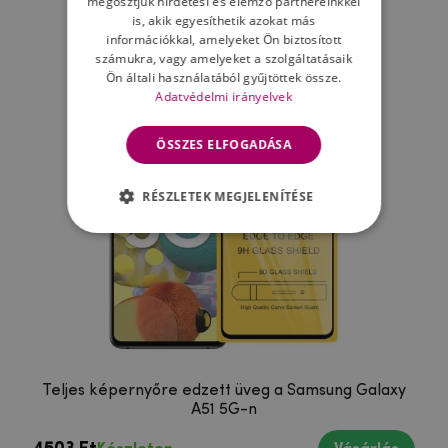
megosztjuk hirdetési és elemző partnereinkkel
Ne felejtsd el
is, akik egyesíthetik azokat más
információkkal, amelyeket Ön biztosított
számukra, vagy amelyeket a szolgáltatásaik
Ön általi használatából gyűjtöttek össze.
Adatvédelmi irányelvek
ÖSSZES ELFOGADÁSA
RÉSZLETEK MEGJELENÍTÉSE
Teljes képernyőre edzett üveg a Samsung Galaxy
A51 5G-n