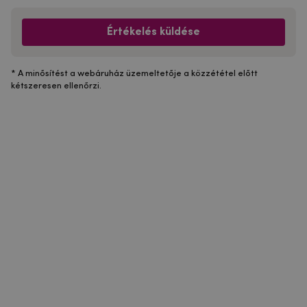
Értékelés küldése
* A minősítést a webáruház üzemeltetője a közzététel előtt
kétszeresen ellenőrzi.