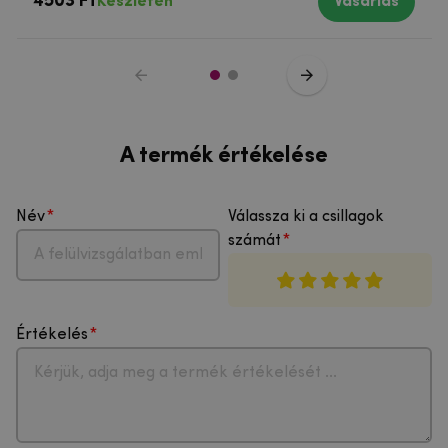
4503 Ft
Készleten
Vásárlás
A termék értékelése
Név
Válassza ki a csillagok
számát
Értékelés