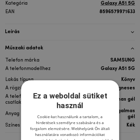
Kategória
Galaxy A51 5G
EAN
8596579971633
Leírás
Műszaki adatok
Telefon márka
SAMSUNG
A telefonmodellhez
Galaxy A51 5G
Lakás típusa
Könyv
A rögzítés típusa
Mágneses
Ez a weboldal sütiket
A telefon
rugalmas gél
csatlakoztatása
használ
szintetikus bőr, rugalmas
Anyag
Cookie-kat használunk a tartalom, a
gél
hirdetések személyre szabására és a
Színes
Kék
forgalom elemzésére. Webhelyünk Ön általi
használatára vonatkozó információkat