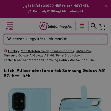
Szállítás 24000 HUF felett INGYENES
Rendelj 12:00-ig! Ma feladjuk!
MENÜ
Válasszon ki egy készülék márkát
Honlap
/
Mobiltelefon tokok, tokok és borítók
/
SAMSUNG
/
Samsung Galaxy A
/
Galaxy A51 5G
/
Pénztárca tokok
/
Litchi PU bőr pénztárca tok Samsung Galaxy A51 5G-hez - kék
Litchi PU bőr pénztárca tok Samsung Galaxy A51
5G-hez - kék