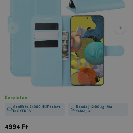
Készleten
Szállítás 24000 HUF felett
Rendelj 12:00-ig! Ma
INGYENES
feladjuk!
4994
Ft