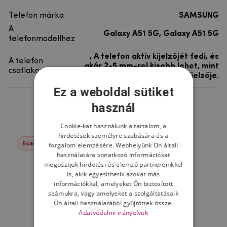
Telefon márka
SAMSUNG
A
Galaxy A51 5G, Galaxy A51 5G
telefonmodellhez
, A telefon aktív kijelzőjét fedi, és
A telefon
akár 2-5 mm-rel kisebb lehet, mint
csatlakoztatása
a telefon teljes kijelzője.
Ez a weboldal sütiket
használ
Ne felejtsd el
Cookie-kat használunk a tartalom, a
hirdetések személyre szabására és a
Események -17%
forgalom elemzésére. Webhelyünk Ön általi
használatára vonatkozó információkat
megosztjuk hirdetési és elemző partnereinkkel
is, akik egyesíthetik azokat más
információkkal, amelyeket Ön biztosított
számukra, vagy amelyeket a szolgáltatásaik
Ön általi használatából gyűjtöttek össze.
Adatvédelmi irányelvek