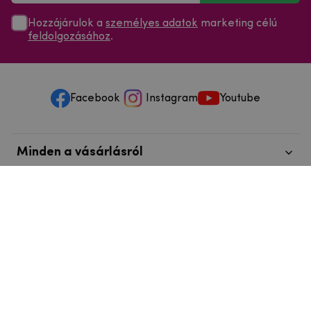
Hozzájárulok a
személyes adatok
marketing célú
feldolgozásához
.
Facebook
Instagram
Youtube
Minden a vásárlásról
Szolgáltatások és szervizelés
Szerzői jog © 2025
mpouzdra.hu
info@telefonkieg.hu