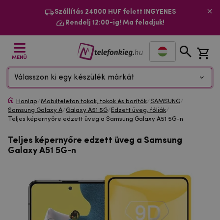
Szállítás 24000 HUF felett INGYENES
Rendelj 12:00-ig! Ma feladjuk!
MENÜ
Válasszon ki egy készülék márkát
Honlap
/
Mobiltelefon tokok, tokok és borítók
/
SAMSUNG
/
Samsung Galaxy A
/
Galaxy A51 5G
/
Edzett üveg, fóliák
/
Teljes képernyőre edzett üveg a Samsung Galaxy A51 5G-n
Teljes képernyőre edzett üveg a Samsung
Galaxy A51 5G-n