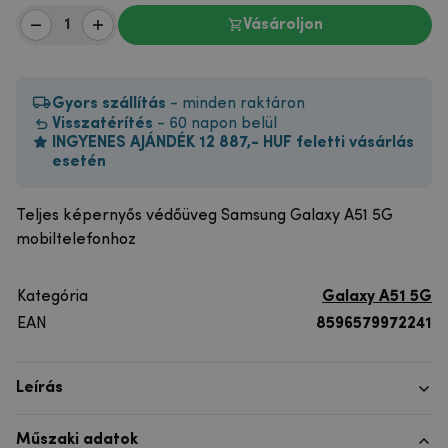
Vásároljon
Gyors szállítás
- minden raktáron
Visszatérítés
- 60 napon belül
INGYENES AJÁNDÉK 12 887,- HUF feletti vásárlás
esetén
Teljes képernyős védőüveg Samsung Galaxy A51 5G
mobiltelefonhoz
Kategória
Galaxy A51 5G
EAN
8596579972241
Leírás
Műszaki adatok