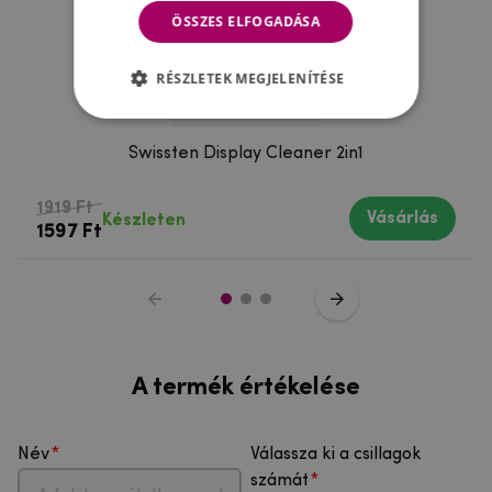
ÖSSZES ELFOGADÁSA
RÉSZLETEK MEGJELENÍTÉSE
Swissten Display Cleaner 2in1
1919 Ft
Vásárlás
Készleten
1597 Ft
A termék értékelése
Név
Válassza ki a csillagok
számát