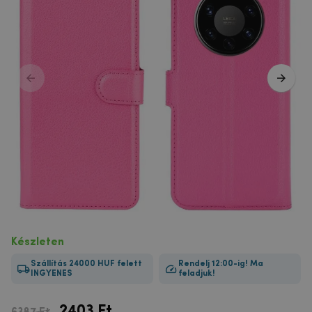
Készleten
Szállítás 24000 HUF felett
Rendelj 12:00-ig! Ma
INGYENES
feladjuk!
2403
Ft