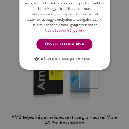
megosztjuk hirdetési és elemző partnereinkkel
is, akik egyesíthetik azokat más
Ne felejtsd el
információkkal, amelyeket Ön biztosított
számukra, vagy amelyeket a szolgáltatásaik
Ön általi használatából gyűjtöttek össze.
Adatvédelmi irányelvek
ÖSSZES ELFOGADÁSA
RÉSZLETEK MEGJELENÍTÉSE
AMS teljes képernyős edzett üveg a Huawei Mate
40 Pro készüléken