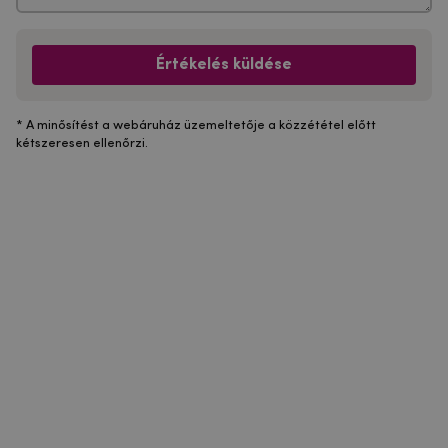
Értékelés küldése
* A minősítést a webáruház üzemeltetője a közzététel előtt
kétszeresen ellenőrzi.