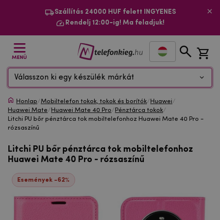
Szállítás 24000 HUF felett INGYENES
Rendelj 12:00-ig! Ma feladjuk!
MENÜ
Válasszon ki egy készülék márkát
Honlap
/
Mobiltelefon tokok, tokok és borítók
/
Huawei
/
Huawei Mate
/
Huawei Mate 40 Pro
/
Pénztárca tokok
/
Litchi PU bőr pénztárca tok mobiltelefonhoz Huawei Mate 40 Pro -
rózsaszínű
Litchi PU bőr pénztárca tok mobiltelefonhoz
Huawei Mate 40 Pro - rózsaszínű
Események -62%