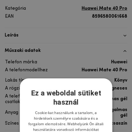
Kategória
Huawei Mate 40 Pro
EAN
8596580061668
Leírás
Műszaki adatok
Telefon márka
Huawei
A telefonmodellhez
Huawei Mate 40 Pro
Lakás típusa
Könyv
A rögzítés típusa
Mágneses
Ez a weboldal sütiket
A telefon
rugalmas gél
használ
csatlakoztatása
szintetikus bőr, rugalmas
Cookie-kat használunk a tartalom, a
Anyag
gél
hirdetések személyre szabására és a
Színes
Rózsaszín
forgalom elemzésére. Webhelyünk Ön általi
használatára vonatkozó információkat