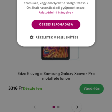
számukra, vagy amelyeket a szolgáltatásaik
Ön általi használatából gyűjtöttek össze.
Adatvédelmi irányelvek
ÖSSZES ELFOGADÁSA
RÉSZLETEK MEGJELENÍTÉSE
Edzett üveg a Samsung Galaxy Xcover Pro
mobiltelefonon
3316 Ft
Készleten
Vásárlás