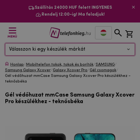
Szállítás 24000 HUF felett INGYENES
Rendelj 12:00-ig! Ma feladjuk!
MENÜ
Válasszon ki egy készülék márkát
Honlap
/
Mobiltelefon tokok, tokok és borítók
/
SAMSUNG
/
Samsung Galaxy Xcover
/
Galaxy Xcover Pro
/
Gél csomagok
/
Gél védőhuzat mmCase Samsung Galaxy Xcover Pro készülékhez -
teknősbéka
Gél védőhuzat mmCase Samsung Galaxy Xcover
Pro készülékhez - teknősbéka