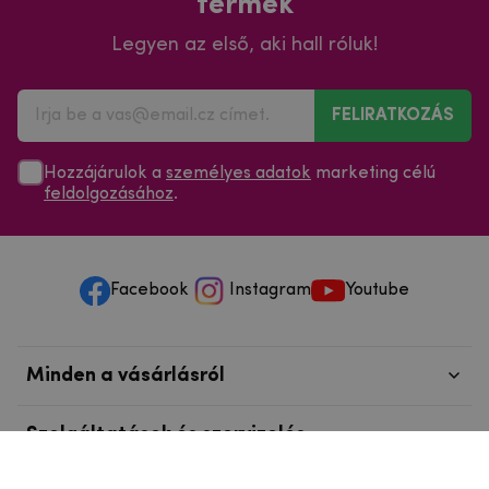
termék
Legyen az első, aki hall róluk!
FELIRATKOZÁS
Hozzájárulok a
személyes adatok
marketing célú
feldolgozásához
.
Facebook
Instagram
Youtube
Minden a vásárlásról
Szolgáltatások és szervizelés
Szerzői jog © 2025
mpouzdra.hu