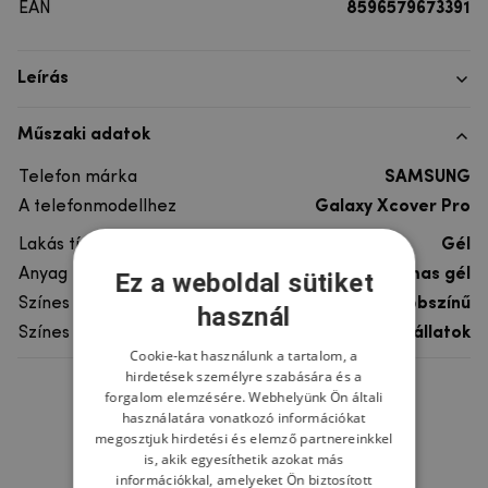
EAN
8596579673391
Leírás
Műszaki adatok
Telefon márka
SAMSUNG
A telefonmodellhez
Galaxy Xcover Pro
Lakás típusa
Gél
Anyag
rugalmas gél
Ez a weboldal sütiket
Színes
többszínű
használ
Színes motívum
Egyéb állatok
Cookie-kat használunk a tartalom, a
hirdetések személyre szabására és a
forgalom elemzésére. Webhelyünk Ön általi
Ne felejtsd el
használatára vonatkozó információkat
megosztjuk hirdetési és elemző partnereinkkel
is, akik egyesíthetik azokat más
információkkal, amelyeket Ön biztosított